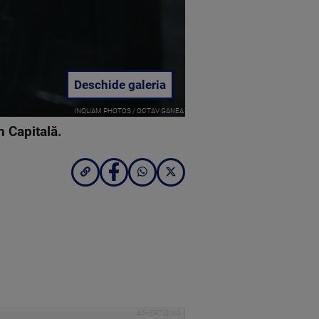
Deschide galeria
INQUAM PHOTOS / OCTAV GANEA
n Capitală.