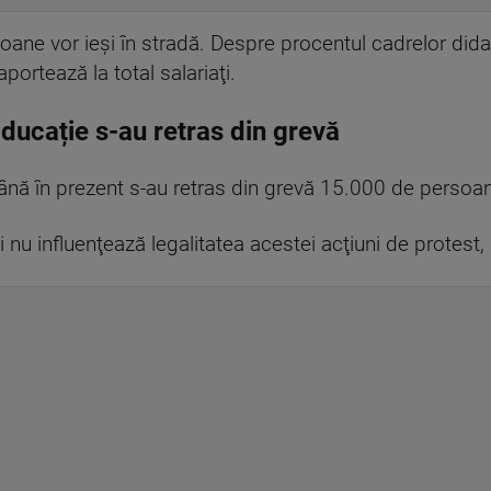
ane vor ieşi în stradă. Despre procentul cadrelor didac
portează la total salariaţi.
ducație s-au retras din grevă
până în prezent s-au retras din grevă 15.000 de persoa
 nu influenţează legalitatea acestei acţiuni de protest,