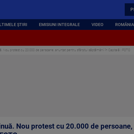
P
LTIMELE ȘTIRI
EMISIUNI INTEGRALE
VIDEO
ROMÂNIA,
ă. Nou protest cu 20.000 de persoane, anunțat pentru sfârșitul săptămânii în Capitală | FOTO
inuă. Nou protest cu 20.000 de persoane, 