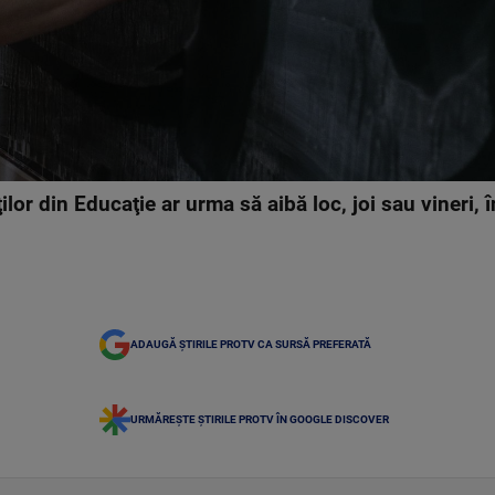
lor din Educaţie ar urma să aibă loc, joi sau vineri, î
ADAUGĂ ȘTIRILE PROTV CA SURSĂ PREFERATĂ
URMĂREȘTE ȘTIRILE PROTV ÎN GOOGLE DISCOVER