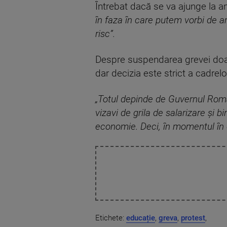
Întrebat dacă se va ajunge la 
în faza în care putem vorbi de 
risc”.
Despre suspendarea grevei doar
dar decizia este strict a cadrelo
„Totul depinde de Guvernul Româ
vizavi de grila de salarizare şi b
economie. Deci, în momentul în ca
Etichete:
educație
,
greva
,
protest
,