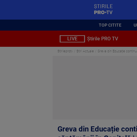
StirilePROTV
TOP CITITE
U
LIVE
Știrile PRO TV
Stirileprotv
Știri Actuale
Greva din Educație continu
Greva din Educație cont