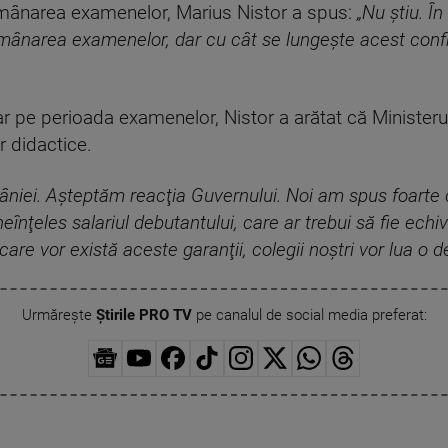
amânarea examenelor, Marius Nistor a spus:
„Nu ştiu. Î
amânarea examenelor, dar cu cât se lungeşte acest confl
 pe perioada examenelor, Nistor a arătat că Ministeru
r didactice.
niei. Aşteptăm reacţia Guvernului. Noi am spus foarte 
ineînţeles salariul debutantului, care ar trebui să fie echi
re vor există aceste garanţii, colegii noştri vor lua o de
Urmărește
Știrile PRO TV
pe canalul de social media preferat: