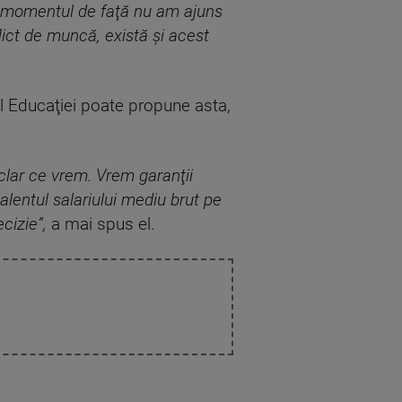
n momentul de faţă nu am ajuns
ict de muncă, există şi acest
l Educaţiei poate propune asta,
clar ce vrem. Vrem garanţii
valentul salariului mediu brut pe
cizie”,
a mai spus el.