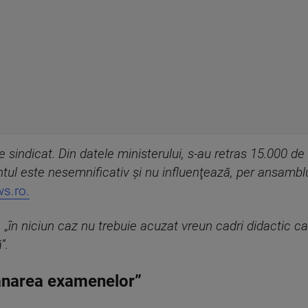
 sindicat. Din datele ministerului, s-au retras 15.000 d
tul este nesemnificativ şi nu influenţează, per ansamblu
s.ro.
 „
în niciun caz nu trebuie acuzat vreun cadri didactic ca
”.
ânarea examenelor”