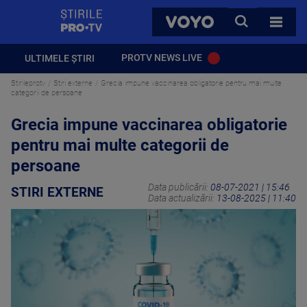
StirilePROTV
CAUTA
VOYO
TOATE 
PROTV NEWS LIVE
ULTIMELE ȘTIRI
Stirileprotv
Stiri externe
Grecia impune vaccinarea obligatorie pentru mai multe
categorii de persoane
Grecia impune vaccinarea obligatorie
pentru mai multe categorii de
persoane
Data publicării:
08-07-2021 | 15:46
STIRI EXTERNE
Data actualizării:
13-08-2025 | 11:40