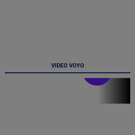
VIDEO VOYO
Stirile PRO TV
Stirile PRO