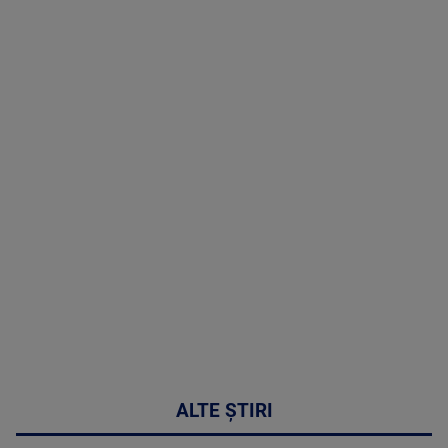
TV # 07.00 -
08 August
2026
MAI
MULTE
DETALII
02:32:45
ALTE ȘTIRI