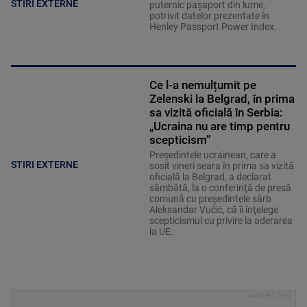
STIRI EXTERNE
puternic pașaport din lume,
potrivit datelor prezentate în
Henley Passport Power Index.
Ce l-a nemulțumit pe
Zelenski la Belgrad, în prima
sa vizită oficială în Serbia:
„Ucraina nu are timp pentru
scepticism”
Preşedintele ucrainean, care a
STIRI EXTERNE
sosit vineri seara în prima sa vizită
oficială la Belgrad, a declarat
sâmbătă, la o conferinţă de presă
comună cu preşedintele sârb
Aleksandar Vučić, că îi înţelege
scepticismul cu privire la aderarea
la UE.