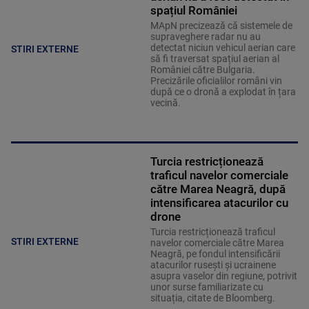
spațiul României
MApN precizează că sistemele de
supraveghere radar nu au
detectat niciun vehicul aerian care
STIRI EXTERNE
să fi traversat spațiul aerian al
României către Bulgaria.
Precizările oficialilor români vin
după ce o dronă a explodat în țara
vecină.
Turcia restricționează
traficul navelor comerciale
către Marea Neagră, după
intensificarea atacurilor cu
drone
Turcia restricționează traficul
STIRI EXTERNE
navelor comerciale către Marea
Neagră, pe fondul intensificării
atacurilor rusești și ucrainene
asupra vaselor din regiune, potrivit
unor surse familiarizate cu
situația, citate de Bloomberg.