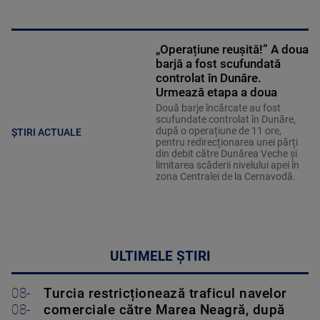
„Operațiune reușită!” A doua
barjă a fost scufundată
controlat în Dunăre.
Urmează etapa a doua
Două barje încărcate au fost
scufundate controlat în Dunăre,
după o operațiune de 11 ore,
ȘTIRI ACTUALE
pentru redirecționarea unei părți
din debit către Dunărea Veche și
limitarea scăderii nivelului apei în
zona Centralei de la Cernavodă.
ULTIMELE ȘTIRI
08-
Turcia restricționează traficul navelor
08-
comerciale către Marea Neagră, după