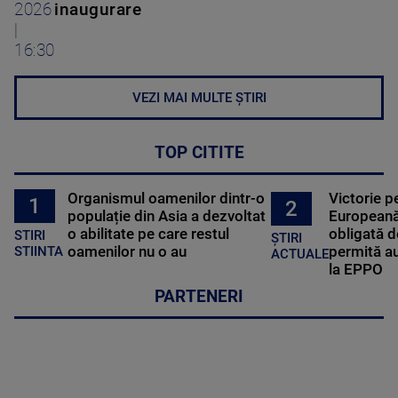
2026
inaugurare
|
16:30
VEZI MAI MULTE ȘTIRI
TOP CITITE
Organismul oamenilor dintr-o
Victorie p
1
2
populație din Asia a dezvoltat
Europeană
o abilitate pe care restul
obligată d
STIRI
ȘTIRI
oamenilor nu o au
permită au
STIINTA
ACTUALE
la EPPO
PARTENERI