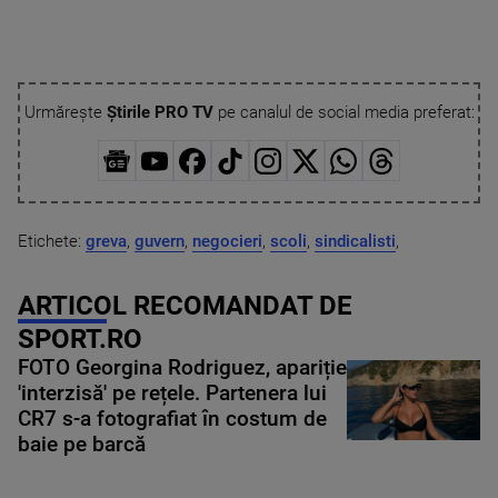
Urmărește
Știrile PRO TV
pe canalul de social media preferat:
Etichete:
greva
,
guvern
,
negocieri
,
scoli
,
sindicalisti
,
ARTICOL RECOMANDAT DE
SPORT.RO
FOTO Georgina Rodriguez, apariție
'interzisă' pe rețele. Partenera lui
CR7 s-a fotografiat în costum de
baie pe barcă