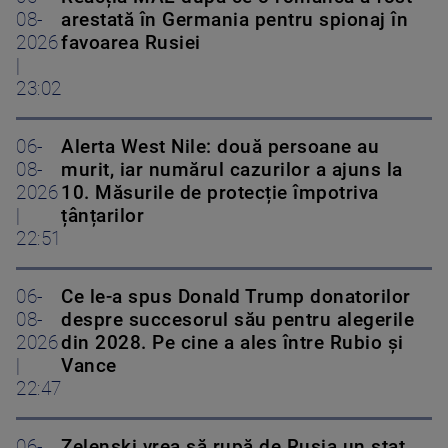
08-
arestată în Germania pentru spionaj în
2026
favoarea Rusiei
|
23:02
06-
Alerta West Nile: două persoane au
08-
murit, iar numărul cazurilor a ajuns la
2026
10. Măsurile de protecție împotriva
|
țânțarilor
22:51
06-
Ce le-a spus Donald Trump donatorilor
08-
despre succesorul său pentru alegerile
2026
din 2028. Pe cine a ales între Rubio și
|
Vance
22:47
06-
Zelenski vrea să rupă de Rusia un stat