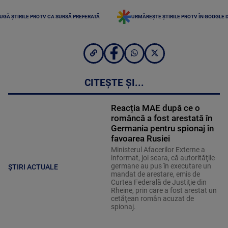
UGĂ ȘTIRILE PROTV CA SURSĂ PREFERATĂ
URMĂREȘTE ȘTIRILE PROTV ÎN GOOGLE 
CITEȘTE ȘI...
Reacția MAE după ce o
româncă a fost arestată în
Germania pentru spionaj în
favoarea Rusiei
Ministerul Afacerilor Externe a
informat, joi seara, că autorităţile
germane au pus în executare un
ȘTIRI ACTUALE
mandat de arestare, emis de
Curtea Federală de Justiţie din
Rheine, prin care a fost arestat un
cetăţean român acuzat de
spionaj.