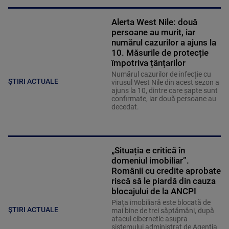
Alerta West Nile: două
persoane au murit, iar
numărul cazurilor a ajuns la
10. Măsurile de protecție
împotriva țânțarilor
Numărul cazurilor de infecție cu
ȘTIRI ACTUALE
virusul West Nile din acest sezon a
ajuns la 10, dintre care șapte sunt
confirmate, iar două persoane au
decedat.
„Situația e critică în
domeniul imobiliar”.
Românii cu credite aprobate
riscă să le piardă din cauza
blocajului de la ANCPI
Piața imobiliară este blocată de
ȘTIRI ACTUALE
mai bine de trei săptămâni, după
atacul cibernetic asupra
sistemului administrat de Agenția