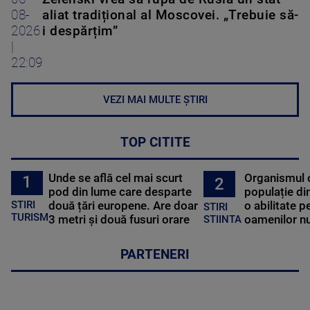
08-
aliat tradițional al Moscovei. „Trebuie să-
2026
i despărțim”
|
22:09
VEZI MAI MULTE ȘTIRI
TOP CITITE
Unde se află cel mai scurt
Organismul 
1
2
pod din lume care desparte
populație di
STIRI
două țări europene. Are doar
o abilitate p
STIRI
TURISM
3 metri și două fusuri orare
oamenilor nu
STIINTA
PARTENERI