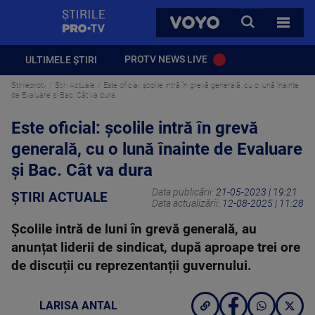
StirilePROTV
CAUTA
VOYO
TOATE 
PROTV NEWS LIVE
ULTIMELE ȘTIRI
Stirileprotv
Știri Actuale
Este oficial: școlile intră în grevă generală, cu o lună înainte
de Evaluare și Bac. Cât va dura
Este oficial: școlile intră în grevă
generală, cu o lună înainte de Evaluare
și Bac. Cât va dura
Data publicării:
21-05-2023 | 19:21
ȘTIRI ACTUALE
Data actualizării:
12-08-2025 | 11:28
Școlile intră de luni în grevă generală, au
anunțat liderii de sindicat, după aproape trei ore
de discuții cu reprezentanții guvernului.
LARISA ANTAL