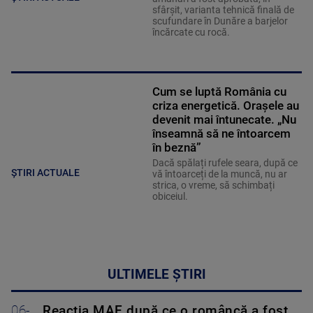
sfârșit, varianta tehnică finală de
scufundare în Dunăre a barjelor
încărcate cu rocă.
Cum se luptă România cu
criza energetică. Orașele au
devenit mai întunecate. „Nu
înseamnă să ne întoarcem
în beznă”
Dacă spălați rufele seara, după ce
ȘTIRI ACTUALE
vă întoarceți de la muncă, nu ar
strica, o vreme, să schimbați
obiceiul.
ULTIMELE ȘTIRI
06-
Reacția MAE după ce o româncă a fost