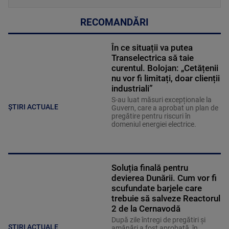
RECOMANDĂRI
În ce situații va putea
Transelectrica să taie
curentul. Bolojan: „Cetățenii
nu vor fi limitați, doar clienții
industriali”
S-au luat măsuri excepționale la
ȘTIRI ACTUALE
Guvern, care a aprobat un plan de
pregătire pentru riscuri în
domeniul energiei electrice.
Soluția finală pentru
devierea Dunării. Cum vor fi
scufundate barjele care
trebuie să salveze Reactorul
2 de la Cernavodă
După zile întregi de pregătiri și
ȘTIRI ACTUALE
amânări a fost aprobată, în