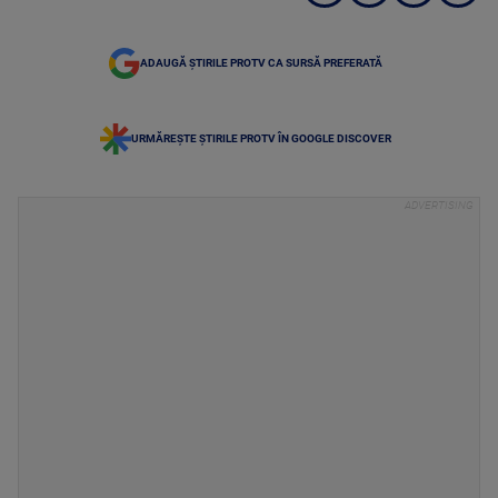
ADAUGĂ ȘTIRILE PROTV CA SURSĂ PREFERATĂ
URMĂREȘTE ȘTIRILE PROTV ÎN GOOGLE DISCOVER