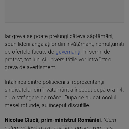
Iar greva se poate prelungi câteva săptămâni,
spun liderii angajaților din învățământ, nemulțumiți
de ofertele făcute de
guvernanți
. În semn de
protest, tot luni și universitățile vor intra într-o
grevă de avertisment.
Întâlnirea dintre politicieni și reprezentanții
sindicatelor din învățământ a început după ora 14,
cu o strângere de mână. După ce au dat ocolul
mesei rotunde, au început discuțiile.
Nicolae Ciucă, prim-ministrul României
: ”
Cum
putem să lăsăm azi copiii în prag de examen și