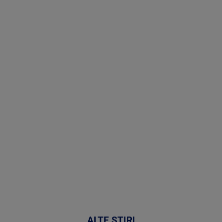
Stirile PRO
TV # 19.00 -
06 August
2026
MAI
MULTE
DETALII
47:43
ALTE ȘTIRI