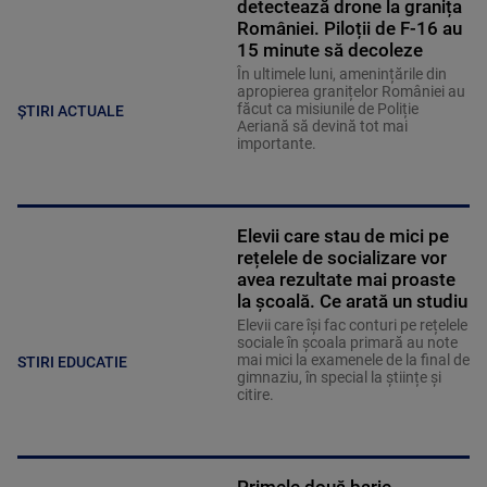
detectează drone la granița
României. Piloții de F-16 au
15 minute să decoleze
În ultimele luni, amenințările din
apropierea granițelor României au
făcut ca misiunile de Poliție
ȘTIRI ACTUALE
Aeriană să devină tot mai
importante.
Elevii care stau de mici pe
rețelele de socializare vor
avea rezultate mai proaste
la școală. Ce arată un studiu
Elevii care îşi fac conturi pe rețelele
sociale în școala primară au note
mai mici la examenele de la final de
STIRI EDUCATIE
gimnaziu, în special la științe și
citire.