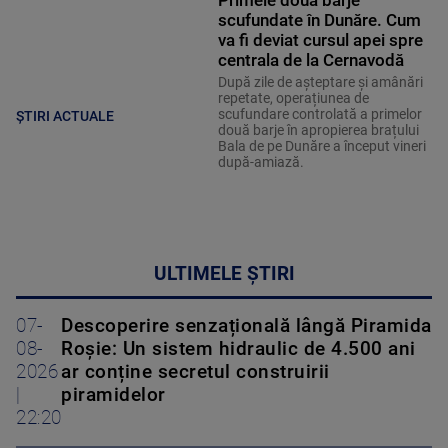
Primele două barje
scufundate în Dunăre. Cum
va fi deviat cursul apei spre
centrala de la Cernavodă
După zile de așteptare și amânări
repetate, operațiunea de
scufundare controlată a primelor
ȘTIRI ACTUALE
două barje în apropierea brațului
Bala de pe Dunăre a început vineri
după-amiază.
ULTIMELE ȘTIRI
07-
Descoperire senzațională lângă Piramida
08-
Roșie: Un sistem hidraulic de 4.500 ani
2026
ar conține secretul construirii
|
piramidelor
22:20