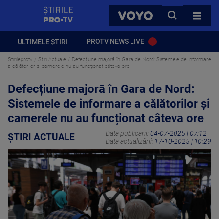
StirilePROTV
CAUTA
VOYO
TOATE 
PROTV NEWS LIVE
ULTIMELE ȘTIRI
Stirileprotv
Știri Actuale
Defecțiune majoră în Gara de Nord: Sistemele de informare
a călătorilor și camerele nu au funcționat câteva ore
Defecțiune majoră în Gara de Nord:
Sistemele de informare a călătorilor și
camerele nu au funcționat câteva ore
Data publicării:
04-07-2025 | 07:12
ȘTIRI ACTUALE
Data actualizării:
17-10-2025 | 10:29