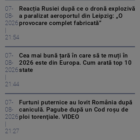
07-
Reacția Rusiei după ce o dronă explozivă
08-
a paralizat aeroportul din Leipzig: „O
2026
provocare complet fabricată”
|
21:54
07-
Cea mai bună țară în care să te muți în
08-
2026 este din Europa. Cum arată top 10
2026
state
|
21:44
07-
Furtuni puternice au lovit România după
08-
caniculă. Pagube după un Cod roşu de
2026
ploi torenţiale. VIDEO
|
21:27