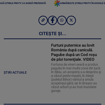
UGĂ ȘTIRILE PROTV CA SURSĂ PREFERATĂ
URMĂREȘTE ȘTIRILE PROTV ÎN GOOGLE 
CITEȘTE ȘI...
Furtuni puternice au lovit
România după caniculă.
Pagube după un Cod roşu
de ploi torenţiale. VIDEO
Furtuna de vineri seară a produs
pagube în mai multe zone din ţară:
în Sibiu, un acoperiş s-a desprins și
ȘTIRI ACTUALE
a căzut peste maşini, în Aleşd
(județul Bihor) vântul a smuls
acoperişul gării, iar în Braşov au
căzut arbori şi au fost inundate
garaje.