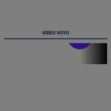
VIDEO VOYO
Stirile PRO TV
Stirile PRO
TV # 19.00 -
07 August
2026