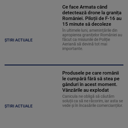
Ce face Armata când
detectează drone la granița
României. Piloții de F-16 au
15 minute să decoleze
În ultimele luni, amenințările din
apropierea granițelor României au
făcut ca misiunile de Poliție
ȘTIRI ACTUALE
Aeriană să devină tot mai
importante.
Produsele pe care românii
le cumpără fără să stea pe
gânduri în acest moment.
Vânzările au explodat
Canicula ne obligă să căutăm
soluții ca să ne răcorim, iar asta se
vede și în încasările comercianților.
ȘTIRI ACTUALE