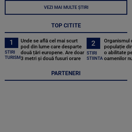
VEZI MAI MULTE ȘTIRI
TOP CITITE
Unde se află cel mai scurt
Organismul 
1
2
pod din lume care desparte
populație di
STIRI
două țări europene. Are doar
o abilitate p
STIRI
TURISM
3 metri și două fusuri orare
oamenilor nu
STIINTA
PARTENERI