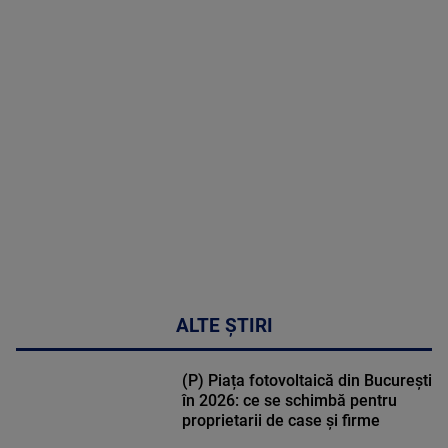
MAI
MULTE
DETALII
48:24
ALTE ȘTIRI
(P) Piața fotovoltaică din București
în 2026: ce se schimbă pentru
proprietarii de case și firme