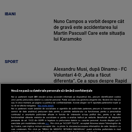
IBANI
Nuno Campos a vorbit despre cât
de gravă este accidentarea lui
Martin Pascual! Care este situația
lui Karamoko
SPORT
Alexandru Musi, după Dinamo - FC
Voluntari 4-0: „Asta a făcut
diferența”. Ce a spus despre Rapid
Nouă ne pasă ca datele tale personale să rămână confidențiale
Noi și partenerii noștri
201
stocăm și/sau accesăm informații pe dispozitivul dvs., precum identificatorii cookie
unici pentru prelucrarea datelor cu caracter personal. Puteți accepta sau gestiona alegerile dvs. făcând clic mai jos
sau în orice moment, pe pagina cu politica de confidențialitate. Aceste alegeri vor fi raportate partenerilor noștri și
nu vă vor afecta navigarea.
Mai multe detalii
SPORT
Noi si partenerii nostri (retelele de socializare si agentiile de publicitate partenere, precum si furnizorii nostri de
servicii de date analitice) prelucram date pentru a permite website-ului sa functioneze, pentru a personaliza
continutul si anunturile publicitare afisate in functie de interesele si/sau profilul dvs., pentru a va oferi
functionalitati aferente retelelor de socializare si pentru a analiza traficul pe website. Beneficiati de drepturile
prevazute de art. 15-22 din GDPR in legatura cu prelucrarea datelor cu caracter personal. Aceste drepturi pot fi
exercitate prin modalitatea indicata
aici
. Prin click pe “ACCEPT TOATE”, acceptati folosirea tuturor Tehnologiilor de
tip Cookie, care implica inclusiv acceptul dvs. cu privire la stocarea/accesarea informatiilor de catre Vendor-ii cu
care colaboram. Prin click pe “VREAU SA MODIFIC SETARILE INDIVIDUAL” puteti schimba preferintele in mod