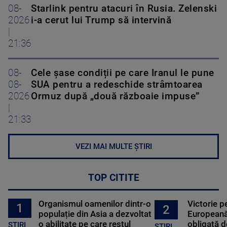
08-
Starlink pentru atacuri în Rusia. Zelenski
2026
i-a cerut lui Trump să intervină
|
21:36
08-
Cele șase condiții pe care Iranul le pune
08-
SUA pentru a redeschide strâmtoarea
2026
Ormuz după „două războaie impuse”
|
21:33
VEZI MAI MULTE ȘTIRI
TOP CITITE
Organismul oamenilor dintr-o
Victorie p
1
2
populație din Asia a dezvoltat
Europeană
o abilitate pe care restul
obligată d
STIRI
ȘTIRI