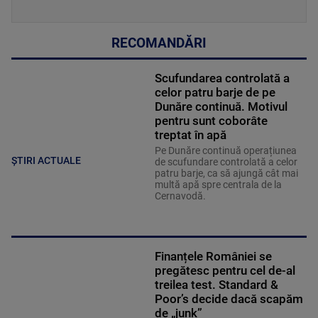
RECOMANDĂRI
Scufundarea controlată a
celor patru barje de pe
Dunăre continuă. Motivul
pentru sunt coborâte
treptat în apă
Pe Dunăre continuă operațiunea
ȘTIRI ACTUALE
de scufundare controlată a celor
patru barje, ca să ajungă cât mai
multă apă spre centrala de la
Cernavodă.
Finanțele României se
pregătesc pentru cel de-al
treilea test. Standard &
Poor’s decide dacă scapăm
de „junk”