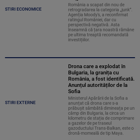
România a scapat din nou de
STIRI ECONOMICE
retrogradarea la categoria „junk”.
Agenția Moody's, a reconfirmat
ratingul României, dar cu
perspectivă negativă. Asta
înseamnă că țara noastră rămâne
pe ultima treaptă recomandată
investițiilor.
Drona care a explodat în
Bulgaria, la granița cu
România, a fost identificată.
Anunțul autorităților de la
Sofia
Ministerul Apărării de la Sofia a
STIRI EXTERNE
anunțat că drona care s-a
prăbușit sâmbătă dimineața pe un
câmp din Bulgaria, la circa un
kilometru de stația de comprimare
a gazelor de pe traseul
gazoductului Trans-Balkan, este o
dronă-momeală de tip Maya.