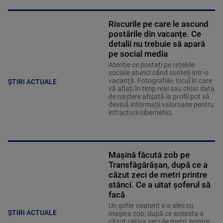
Riscurile pe care le ascund
postările din vacanțe. Ce
detalii nu trebuie să apară
pe social media
Atenție ce postați pe rețelele
sociale atunci când sunteți într-o
vacanță. Fotografiile, locul în care
ȘTIRI ACTUALE
vă aflați în timp real sau chiar data
de naștere afișată la profil pot să
devină informații valoroase pentru
infractorii cibernetici.
Mașină făcută zob pe
Transfăgărășan, după ce a
căzut zeci de metri printre
stânci. Ce a uitat șoferul să
facă
Un șofer neatent s-a ales cu
ȘTIRI ACTUALE
mașina zob, după ce aceasta a
căzut câțiva zeci de metri, printre