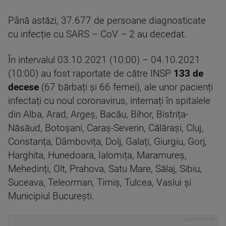
Până astăzi, 37.677 de persoane diagnosticate
cu infecție cu SARS – CoV – 2 au decedat.
În intervalul 03.10.2021 (10:00) – 04.10.2021
(10:00) au fost raportate de către INSP
133 de
decese
(67 bărbați și 66 femei), ale unor pacienți
infectați cu noul coronavirus, internați în spitalele
din Alba, Arad, Argeș, Bacău, Bihor, Bistrița-
Năsăud, Botoșani, Caraș-Severin, Călărași, Cluj,
Constanța, Dâmbovița, Dolj, Galați, Giurgiu, Gorj,
Harghita, Hunedoara, Ialomița, Maramureș,
Mehedinți, Olt, Prahova, Satu Mare, Sălaj, Sibiu,
Suceava, Teleorman, Timiș, Tulcea, Vaslui și
Municipiul București.