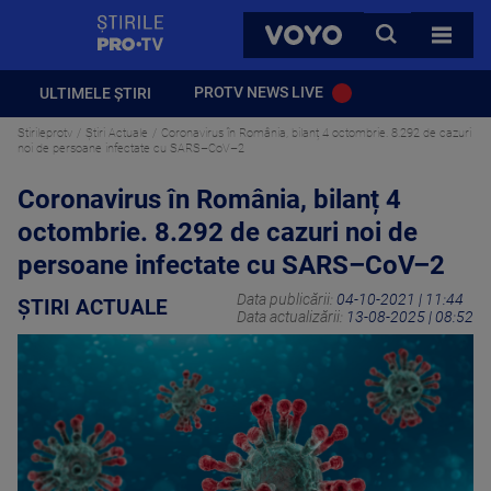
StirilePROTV
CAUTA
VOYO
TOATE 
PROTV NEWS LIVE
ULTIMELE ȘTIRI
Stirileprotv
Știri Actuale
Coronavirus în România, bilanț 4 octombrie. 8.292 de cazuri
noi de persoane infectate cu SARS–CoV–2
Coronavirus în România, bilanț 4
octombrie. 8.292 de cazuri noi de
persoane infectate cu SARS–CoV–2
Data publicării:
04-10-2021 | 11:44
ȘTIRI ACTUALE
Data actualizării:
13-08-2025 | 08:52