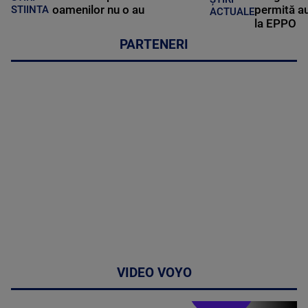
oamenilor nu o au
permită au
STIINTA
ACTUALE
la EPPO
PARTENERI
VIDEO VOYO