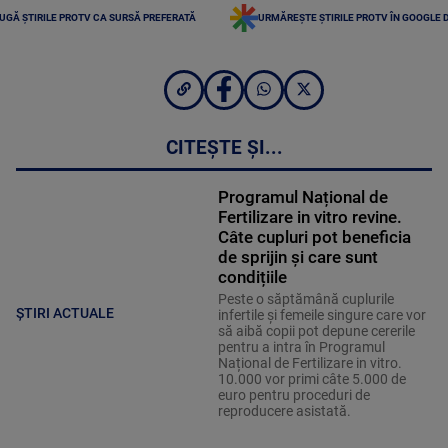
UGĂ ȘTIRILE PROTV CA SURSĂ PREFERATĂ
URMĂREȘTE ȘTIRILE PROTV ÎN GOOGLE 
CITEȘTE ȘI...
Programul Național de
Fertilizare in vitro revine.
Câte cupluri pot beneficia
de sprijin și care sunt
condițiile
Peste o săptămână cuplurile
ȘTIRI ACTUALE
infertile și femeile singure care vor
să aibă copii pot depune cererile
pentru a intra în Programul
Național de Fertilizare in vitro.
10.000 vor primi câte 5.000 de
euro pentru proceduri de
reproducere asistată.