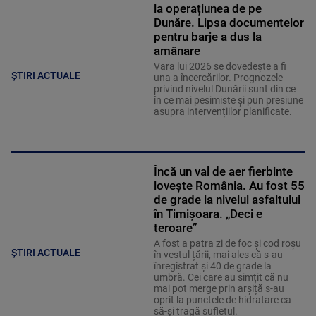
la operațiunea de pe
Dunăre. Lipsa documentelor
pentru barje a dus la
amânare
Vara lui 2026 se dovedește a fi
ȘTIRI ACTUALE
una a încercărilor. Prognozele
privind nivelul Dunării sunt din ce
în ce mai pesimiste și pun presiune
asupra intervențiilor planificate.
Încă un val de aer fierbinte
lovește România. Au fost 55
de grade la nivelul asfaltului
în Timișoara. „Deci e
teroare”
A fost a patra zi de foc și cod roșu
ȘTIRI ACTUALE
în vestul țării, mai ales că s-au
înregistrat și 40 de grade la
umbră. Cei care au simțit că nu
mai pot merge prin arșiță s-au
oprit la punctele de hidratare ca
să-și tragă sufletul.