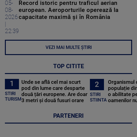
05-
Record istoric pentru traficul aerian
08-
european. Aeroporturile operează la
2026
capacitate maximă și în România
|
22:39
VEZI MAI MULTE ȘTIRI
TOP CITITE
Unde se află cel mai scurt
Organismul 
1
2
pod din lume care desparte
populație di
STIRI
două țări europene. Are doar
o abilitate p
STIRI
TURISM
3 metri și două fusuri orare
oamenilor nu
STIINTA
PARTENERI