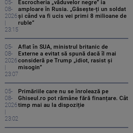
05-
Escrocheria „văduvelor negre” ia
08-
amploare în Rusia. „Găsește-ți un soldat
2026
și când va fi ucis vei primi 8 milioane de
|
ruble”
23:15
05-
Aflat în SUA, ministrul britanic de
08-
Externe a evitat să spună dacă îl mai
2026
consideră pe Trump „idiot, rasist și
|
misogin”
23:07
05-
Primăriile care nu se înrolează pe
08-
Ghiseul.ro pot rămâne fără finanțare. Cât
2026
timp mai au la dispoziție
|
23:02