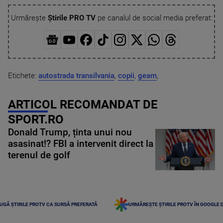
Urmărește
Știrile PRO TV
pe canalul de social media preferat:
Etichete:
autostrada transilvania
,
copii
,
geam
,
ARTICOL RECOMANDAT DE
SPORT.RO
Donald Trump, ținta unui nou
asasinat!? FBI a intervenit direct la
terenul de golf
UGĂ ȘTIRILE PROTV CA SURSĂ PREFERATĂ
URMĂREȘTE ȘTIRILE PROTV ÎN GOOGLE 