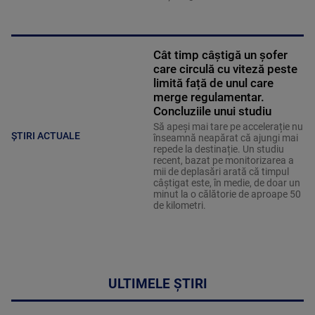
Cât timp câștigă un șofer
care circulă cu viteză peste
limită față de unul care
merge regulamentar.
Concluziile unui studiu
Să apeși mai tare pe accelerație nu
ȘTIRI ACTUALE
înseamnă neapărat că ajungi mai
repede la destinație. Un studiu
recent, bazat pe monitorizarea a
mii de deplasări arată că timpul
câștigat este, în medie, de doar un
minut la o călătorie de aproape 50
de kilometri.
ULTIMELE ȘTIRI