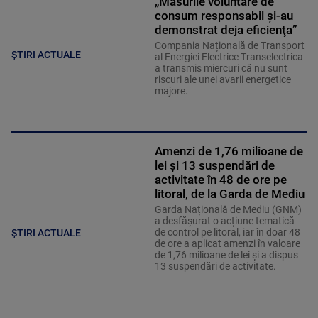
„Măsurile voluntare de
consum responsabil şi-au
demonstrat deja eficienţa”
Compania Națională de Transport
ȘTIRI ACTUALE
al Energiei Electrice Transelectrica
a transmis miercuri că nu sunt
riscuri ale unei avarii energetice
majore.
Amenzi de 1,76 milioane de
lei și 13 suspendări de
activitate în 48 de ore pe
litoral, de la Garda de Mediu
Garda Națională de Mediu (GNM)
a desfășurat o acțiune tematică
de control pe litoral, iar în doar 48
ȘTIRI ACTUALE
de ore a aplicat amenzi în valoare
de 1,76 milioane de lei și a dispus
13 suspendări de activitate.