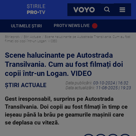
StirilePROTV
CAUTA
VOYO
TOATE 
PROTV NEWS LIVE
ULTIMELE ȘTIRI
Stirileprotv
Știri Actuale
Scene halucinante pe Autostrada Transilvania. Cum au fost
filmați doi copii într-un Logan. VIDEO
Scene halucinante pe Autostrada
Transilvania. Cum au fost filmați doi
copii într-un Logan. VIDEO
Data publicării:
03-10-2024 | 16:32
ȘTIRI ACTUALE
Data actualizării:
11-08-2025 | 19:23
Gest iresponsabil, surprins pe Autostrada
Transilvania. Doi copii au fost filmați în timp ce
ieșeau până la brâu pe geamurile mașinii care
se deplasa cu viteză.