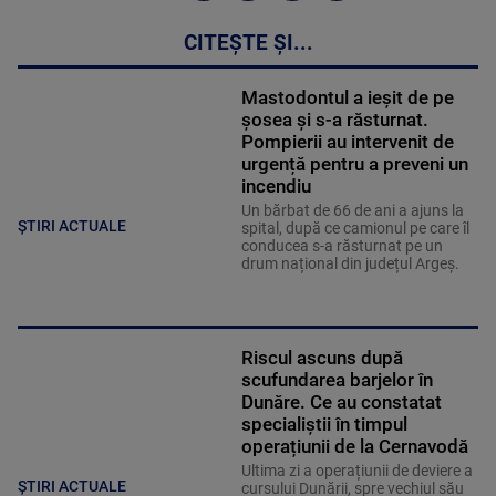
CITEȘTE ȘI...
Mastodontul a ieșit de pe
șosea și s-a răsturnat.
Pompierii au intervenit de
urgență pentru a preveni un
incendiu
Un bărbat de 66 de ani a ajuns la
ȘTIRI ACTUALE
spital, după ce camionul pe care îl
conducea s-a răsturnat pe un
drum național din județul Argeș.
Riscul ascuns după
scufundarea barjelor în
Dunăre. Ce au constatat
specialiștii în timpul
operațiunii de la Cernavodă
Ultima zi a operațiunii de deviere a
ȘTIRI ACTUALE
cursului Dunării, spre vechiul său