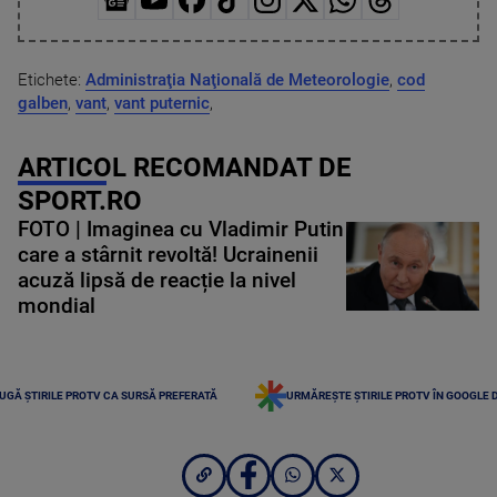
Etichete:
Administraţia Naţională de Meteorologie
,
cod
galben
,
vant
,
vant puternic
,
ARTICOL RECOMANDAT DE
SPORT.RO
FOTO | Imaginea cu Vladimir Putin
care a stârnit revoltă! Ucrainenii
acuză lipsă de reacție la nivel
mondial
UGĂ ȘTIRILE PROTV CA SURSĂ PREFERATĂ
URMĂREȘTE ȘTIRILE PROTV ÎN GOOGLE 