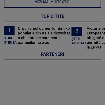
VEZI MAI MULTE ȘTIRI
TOP CITITE
Organismul oamenilor dintr-o
Victorie p
1
2
populație din Asia a dezvoltat
Europeană
o abilitate pe care restul
obligată d
STIRI
ȘTIRI
oamenilor nu o au
permită au
STIINTA
ACTUALE
la EPPO
PARTENERI