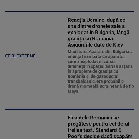
Reacția Ucrainei după ce
una dintre dronele sale a
explodat în Bulgaria, lângă
granița cu România.
Asigurările date de Kiev
Ministerul Apărării din Bulgaria a
STIRI EXTERNE
anunţat sâmbătă că aparatul
care a explodat în cursul
dimineţii în spaţiul aerian al ţării,
în apropiere de graniţa cu
România şi de gazoductul
transbalcanic, era probabil o
dronă momeală ucraineană de tip
Maya.
Finanțele României se
pregătesc pentru cel de-al
treilea test. Standard &
Poor’s decide dacă scapăm