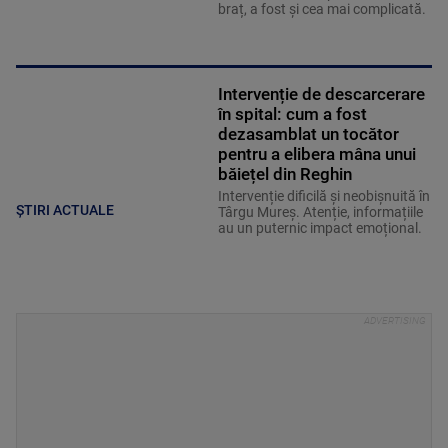
braț, a fost și cea mai complicată.
Intervenție de descarcerare
în spital: cum a fost
dezasamblat un tocător
pentru a elibera mâna unui
băiețel din Reghin
Intervenție dificilă și neobișnuită în
ȘTIRI ACTUALE
Târgu Mureș. Atenție, informațiile
au un puternic impact emoțional.