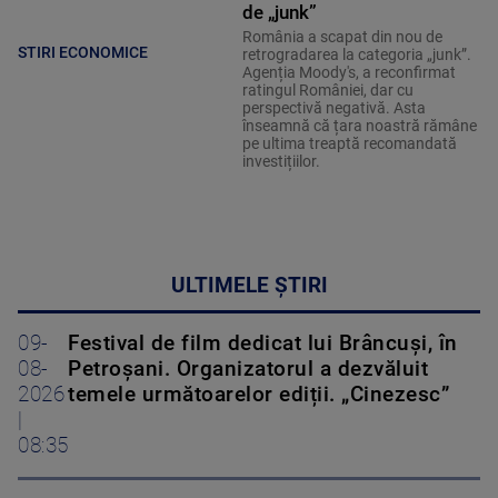
de „junk”
România a scapat din nou de
STIRI ECONOMICE
retrogradarea la categoria „junk”.
Agenția Moody's, a reconfirmat
ratingul României, dar cu
perspectivă negativă. Asta
înseamnă că țara noastră rămâne
pe ultima treaptă recomandată
investițiilor.
ULTIMELE ȘTIRI
09-
Festival de film dedicat lui Brâncuși, în
08-
Petroșani. Organizatorul a dezvăluit
2026
temele următoarelor ediții. „Cinezesc”
|
08:35