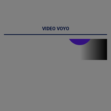
VIDEO VOYO
Stirile PRO TV
Stirile PRO
TV # 19.00 -
8 August
2026