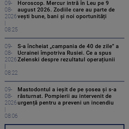
09-
Horoscop. Mercur intră în Leu pe 9
08-
august 2026. Zodiile care au parte de
2026
vești bune, bani și noi oportunități
|
08:25
09-
S-a încheiat „campania de 40 de zile” a
08-
Ucrainei împotriva Rusiei. Ce a spus
2026
Zelenski despre rezultatul operațiunii
|
08:22
09-
Mastodontul a ieșit de pe șosea și s-a
08-
răsturnat. Pompierii au intervenit de
2026
urgență pentru a preveni un incendiu
|
08:06