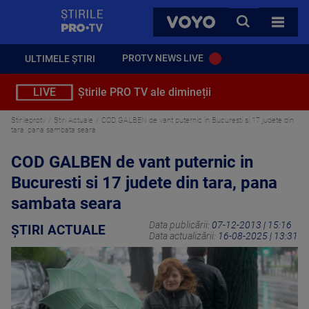
StirilePROTV
CAUTA
VOYO
TOATE 
PROTV NEWS LIVE
ULTIMELE ȘTIRI
LIVE
Știrile PRO TV ale dimineții
Stirileprotv
Știri Actuale
COD GALBEN de vant puternic in Bucuresti si 17 judete din
tara, pana sambata seara
COD GALBEN de vant puternic in
Bucuresti si 17 judete din tara, pana
sambata seara
Data publicării:
07-12-2013 | 15:16
ȘTIRI ACTUALE
Data actualizării:
16-08-2025 | 13:31