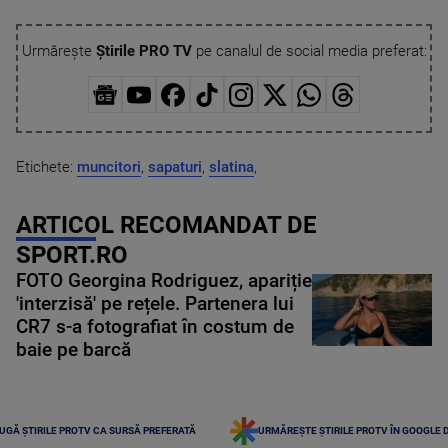
Urmărește
Știrile PRO TV
pe canalul de social media preferat:
Etichete:
muncitori
,
sapaturi
,
slatina
,
ARTICOL RECOMANDAT DE
SPORT.RO
FOTO Georgina Rodriguez, apariție
'interzisă' pe rețele. Partenera lui
CR7 s-a fotografiat în costum de
baie pe barcă
UGĂ ȘTIRILE PROTV CA SURSĂ PREFERATĂ
URMĂREȘTE ȘTIRILE PROTV ÎN GOOGLE 