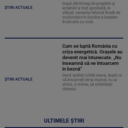
După zile întregi de pregătiri și
ȘTIRI ACTUALE
amânări a fost aprobată, în
sfârșit, varianta tehnică finală de
scufundare în Dunăre a barjelor
încărcate cu rocă.
Cum se luptă România cu
criza energetică. Orașele au
devenit mai întunecate. „Nu
înseamnă să ne întoarcem
în beznă”
Dacă spălați rufele seara, după ce
ȘTIRI ACTUALE
vă întoarceți de la muncă, nu ar
strica, o vreme, să schimbați
obiceiul.
ULTIMELE ȘTIRI