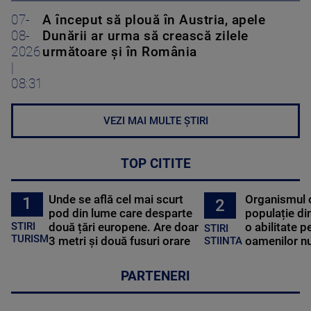
07-
A început să plouă în Austria, apele
08-
Dunării ar urma să crească zilele
2026
următoare și în România
|
08:31
VEZI MAI MULTE ȘTIRI
TOP CITITE
Unde se află cel mai scurt
Organismul 
1
2
pod din lume care desparte
populație di
STIRI
două țări europene. Are doar
o abilitate p
STIRI
TURISM
3 metri și două fusuri orare
oamenilor nu
STIINTA
PARTENERI