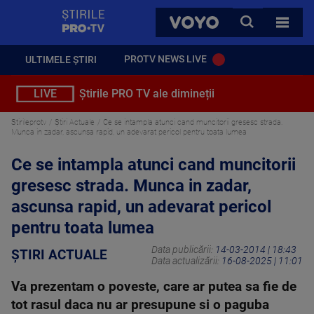
StirilePROTV
CAUTA
VOYO
TOATE 
PROTV NEWS LIVE
ULTIMELE ȘTIRI
LIVE
Știrile PRO TV ale dimineții
Stirileprotv
Știri Actuale
Ce se intampla atunci cand muncitorii gresesc strada.
Munca in zadar, ascunsa rapid, un adevarat pericol pentru toata lumea
Ce se intampla atunci cand muncitorii
gresesc strada. Munca in zadar,
ascunsa rapid, un adevarat pericol
pentru toata lumea
Data publicării:
14-03-2014 | 18:43
ȘTIRI ACTUALE
Data actualizării:
16-08-2025 | 11:01
Va prezentam o poveste, care ar putea sa fie de
tot rasul daca nu ar presupune si o paguba