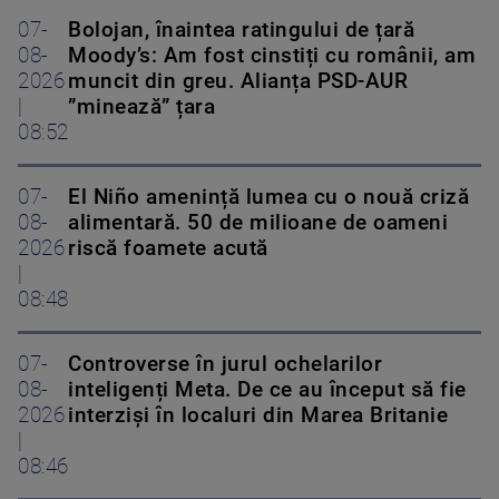
07-
Bolojan, înaintea ratingului de țară
08-
Moody’s: Am fost cinstiți cu românii, am
2026
muncit din greu. Alianța PSD-AUR
|
”minează” țara
08:52
07-
El Niño amenință lumea cu o nouă criză
08-
alimentară. 50 de milioane de oameni
2026
riscă foamete acută
|
08:48
07-
Controverse în jurul ochelarilor
08-
inteligenți Meta. De ce au început să fie
2026
interziși în localuri din Marea Britanie
|
08:46