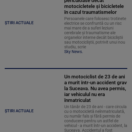
periculoase decât
motocicletele și bicicletele
în cazul traumatismelor
Persoanele care folosesc trotinete
ȘTIRI ACTUALE
electrice se confruntă cu un risc
mai mare de a suferi leziuni
cerebrale și traumatisme ale
organelor interne decât bicicliștii
sau motocicliștii, potrivit unui nou
studiu, scrie
Sky News.
Un motociclist de 23 de ani
a murit într-un accident grav
la Suceava. Nu avea permis,
iar vehiculul nu era
înmatriculat
Un tânăr de 23 de ani - care circula
ȘTIRI ACTUALE
cu o motocicletă neînmatriculată,
cu număr fals și fără permis de
conducere pentru un astfel de
vehicul - a murit într-un accident, la
Suceava. Accidentul a fost