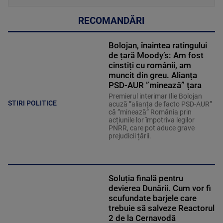
RECOMANDĂRI
Bolojan, înaintea ratingului
de țară Moody’s: Am fost
cinstiți cu românii, am
muncit din greu. Alianța
PSD-AUR ”minează” țara
Premierul interimar Ilie Bolojan
STIRI POLITICE
acuză ”alianța de facto PSD-AUR”
că ”minează” România prin
acțiunile lor împotriva legilor
PNRR, care pot aduce grave
prejudicii țării.
Soluția finală pentru
devierea Dunării. Cum vor fi
scufundate barjele care
trebuie să salveze Reactorul
2 de la Cernavodă