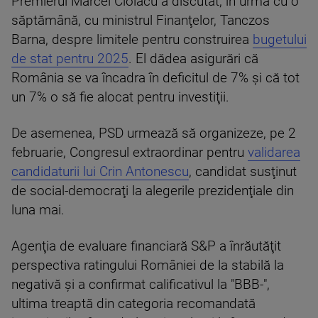
Premierul Marcel Ciolacu a discutat, în urmă cu o
săptămână, cu ministrul Finanţelor, Tanczos
Barna, despre limitele pentru construirea
bugetului
de stat pentru 2025
. El dădea asigurări că
România se va încadra în deficitul de 7% şi că tot
un 7% o să fie alocat pentru investiţii.
De asemenea, PSD urmează să organizeze, pe 2
februarie, Congresul extraordinar pentru
validarea
candidaturii lui Crin Antonescu
, candidat susţinut
de social-democraţi la alegerile prezidenţiale din
luna mai.
Agenţia de evaluare financiară S&P a înrăutăţit
perspectiva ratingului României de la stabilă la
negativă şi a confirmat calificativul la "BBB-",
ultima treaptă din categoria recomandată