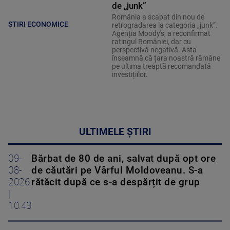
de „junk”
România a scapat din nou de
STIRI ECONOMICE
retrogradarea la categoria „junk”.
Agenția Moody's, a reconfirmat
ratingul României, dar cu
perspectivă negativă. Asta
înseamnă că țara noastră rămâne
pe ultima treaptă recomandată
investițiilor.
ULTIMELE ȘTIRI
09-
Bărbat de 80 de ani, salvat după opt ore
08-
de căutări pe Vârful Moldoveanu. S-a
2026
rătăcit după ce s-a despărțit de grup
|
10:43