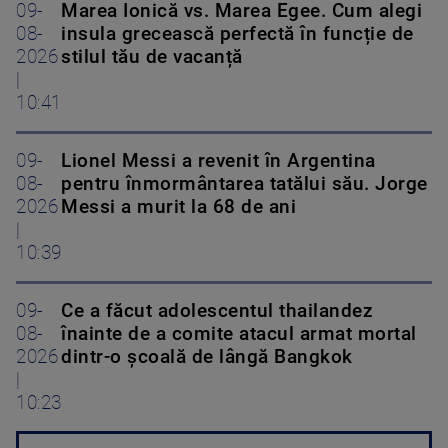
09-
Marea Ionică vs. Marea Egee. Cum alegi
08-
insula grecească perfectă în funcție de
2026
stilul tău de vacanță
|
10:41
09-
Lionel Messi a revenit în Argentina
08-
pentru înmormântarea tatălui său. Jorge
2026
Messi a murit la 68 de ani
|
10:39
09-
Ce a făcut adolescentul thailandez
08-
înainte de a comite atacul armat mortal
2026
dintr-o școală de lângă Bangkok
|
10:23