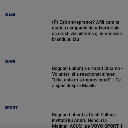
IBANI
(P) Ești antreprenor? Află cum te
ajută o campanie de advertoriale
să crești vizibilitatea și încrederea
brandului tău
IBANI
Bogdan Lobonț a urmărit Dinamo -
Voluntari și a reacționat sincer:
”Uite, asta m-a impresionat!” + Ce
a spus despre Mazilu
SPORT
Bogdan Lobonț și Cristi Pulhac,
invitații lui Andru Nenciu la
Matinal, ACUM, pe VOYO SPORT 1