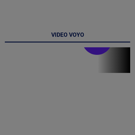
VIDEO VOYO
Stirile PRO TV
Stirile PRO
TV # 19.00 -
8 August
2026