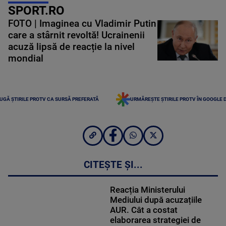
SPORT.RO
FOTO | Imaginea cu Vladimir Putin
care a stârnit revoltă! Ucrainenii
acuză lipsă de reacție la nivel
mondial
UGĂ ȘTIRILE PROTV CA SURSĂ PREFERATĂ
URMĂREȘTE ȘTIRILE PROTV ÎN GOOGLE 
CITEȘTE ȘI...
Reacția Ministerului
Mediului după acuzațiile
AUR. Cât a costat
elaborarea strategiei de