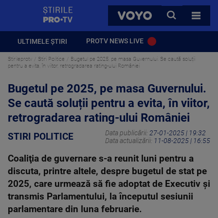
StirilePROTV
CAUTA
VOYO
TOATE 
PROTV NEWS LIVE
ULTIMELE ȘTIRI
Stirileprotv
Stiri Politice
Bugetul pe 2025, pe masa Guvernului. Se caută soluții
pentru a evita, în viitor, retrogradarea rating-ului României
Bugetul pe 2025, pe masa Guvernului.
Se caută soluții pentru a evita, în viitor,
retrogradarea rating-ului României
Data publicării:
27-01-2025 | 19:32
STIRI POLITICE
Data actualizării:
11-08-2025 | 16:55
Coaliţia de guvernare s-a reunit luni pentru a
discuta, printre altele, despre bugetul de stat pe
2025, care urmează să fie adoptat de Executiv şi
transmis Parlamentului, la începutul sesiunii
parlamentare din luna februarie.