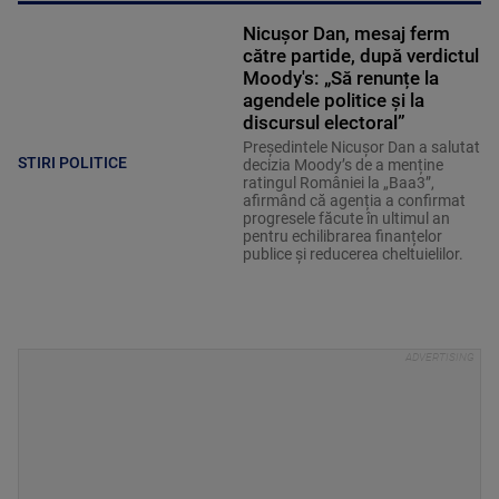
Nicușor Dan, mesaj ferm
către partide, după verdictul
Moody's: „Să renunțe la
agendele politice şi la
discursul electoral”
Președintele Nicușor Dan a salutat
STIRI POLITICE
decizia Moody’s de a menține
ratingul României la „Baa3”,
afirmând că agenția a confirmat
progresele făcute în ultimul an
pentru echilibrarea finanțelor
publice și reducerea cheltuielilor.