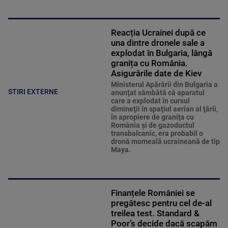
Reacția Ucrainei după ce
una dintre dronele sale a
explodat în Bulgaria, lângă
granița cu România.
Asigurările date de Kiev
Ministerul Apărării din Bulgaria a
STIRI EXTERNE
anunţat sâmbătă că aparatul
care a explodat în cursul
dimineţii în spaţiul aerian al ţării,
în apropiere de graniţa cu
România şi de gazoductul
transbalcanic, era probabil o
dronă momeală ucraineană de tip
Maya.
Finanțele României se
pregătesc pentru cel de-al
treilea test. Standard &
Poor’s decide dacă scapăm