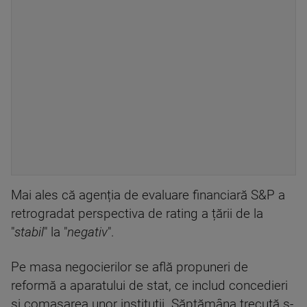
Mai ales că agenția de evaluare financiară S&P a
retrogradat perspectiva de rating a țării de la
"
stabil
" la "
negativ
".
Pe masa negocierilor se află propuneri de
reformă a aparatului de stat, ce includ concedieri
și comasarea unor instituții. Săptămâna trecută s-