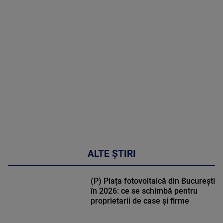
MAI
MULTE
DETALII
30:33
ALTE ȘTIRI
(P) Piața fotovoltaică din București
în 2026: ce se schimbă pentru
proprietarii de case și firme