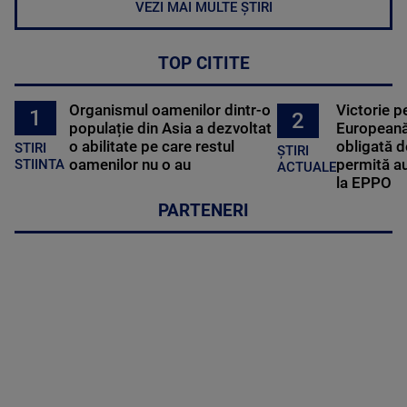
VEZI MAI MULTE ȘTIRI
TOP CITITE
Organismul oamenilor dintr-o
Victorie p
1
2
populație din Asia a dezvoltat
Europeană
o abilitate pe care restul
obligată d
STIRI
ȘTIRI
oamenilor nu o au
permită au
STIINTA
ACTUALE
la EPPO
PARTENERI