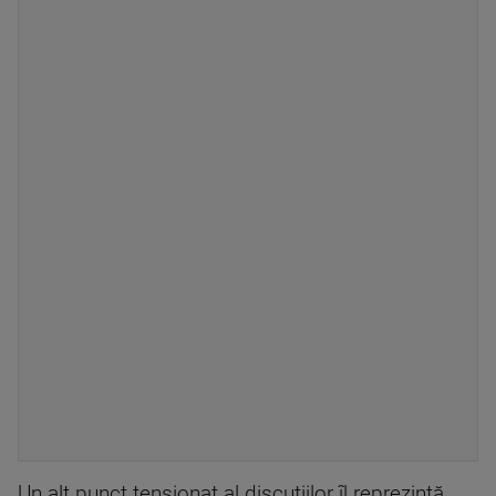
Un alt punct tensionat al discuțiilor îl reprezintă