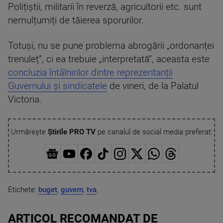
Polițiștii, militarii în reverză, agricultorii etc. sunt
nemulțumiți de tăierea sporurilor.
Totuși, nu se pune problema abrogării „ordonanței
trenuleț”, ci ea trebuie „interpretată”, aceasta este
concluzia întâlnirilor dintre reprezentanții
Guvernului și sindicatele
de vineri, de la Palatul
Victoria.
Urmărește
Știrile PRO TV
pe canalul de social media preferat:
Etichete:
buget
,
guvern
,
tva
,
ARTICOL RECOMANDAT DE