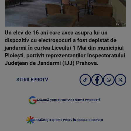
PRO TV
Un elev de 16 ani care avea asupra lui un
dispozitiv cu electroşocuri a fost depistat de
jandarmi în curtea Liceului 1 Mai din municipiul
Ploieşti, potrivit reprezentanţilor Inspectoratului
Judeţean de Jandarmi (IJJ) Prahova.
STIRILEPROTV
ADAUGĂ ȘTIRILE PROTV CA SURSĂ PREFERATĂ
URMĂREȘTE ȘTIRILE PROTV ÎN GOOGLE DISCOVER