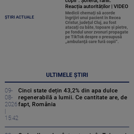
copii”. Șoferul, rănit.
Reacția autorităților | VIDEO
Medicii chemaţi să acorde
ȘTIRI ACTUALE
îngrijiri unui pacient în Recea
Cristur, judeţul Cluj, au fost
atacaţi cu bâte, topoare şi pietre,
pe fondul unor zvonuri propagate
pe TikTok despre o presupusă
„ambulanţă care fură copii”.
ULTIMELE ȘTIRI
09-
Cinci state dețin 43,2% din apa dulce
08-
regenerabilă a lumii. Ce cantitate are, de
2026
fapt, România
|
15:42