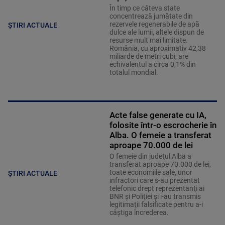
În timp ce câteva state
concentrează jumătate din
rezervele regenerabile de apă
ȘTIRI ACTUALE
dulce ale lumii, altele dispun de
resurse mult mai limitate.
România, cu aproximativ 42,38
miliarde de metri cubi, are
echivalentul a circa 0,1% din
totalul mondial.
Acte false generate cu IA,
folosite într-o escrocherie în
Alba. O femeie a transferat
aproape 70.000 de lei
O femeie din judeţul Alba a
transferat aproape 70.000 de lei,
toate economiile sale, unor
ȘTIRI ACTUALE
infractori care s-au prezentat
telefonic drept reprezentanţi ai
BNR şi Poliţiei şi i-au transmis
legitimaţii falsificate pentru a-i
câştiga încrederea.