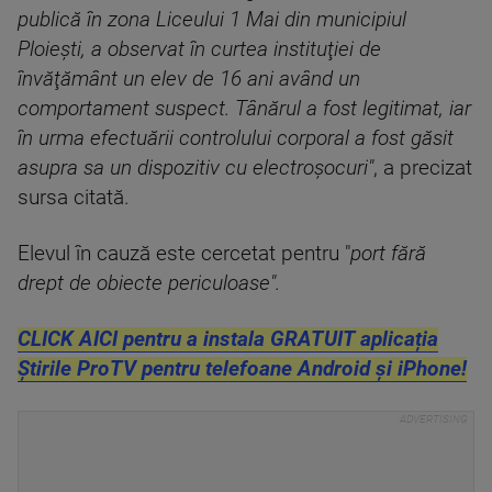
publică în zona Liceului 1 Mai din municipiul
Ploieşti, a observat în curtea instituţiei de
învăţământ un elev de 16 ani având un
comportament suspect. Tânărul a fost legitimat, iar
în urma efectuării controlului corporal a fost găsit
asupra sa un dispozitiv cu electroşocuri"
, a precizat
sursa citată.
Elevul în cauză este cercetat pentru "
port fără
drept de obiecte periculoase".
CLICK AICI pentru a instala GRATUIT aplicația
Știrile ProTV pentru telefoane Android și iPhone!