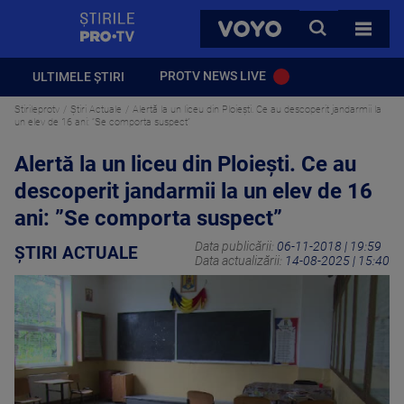
StirilePROTV
CAUTA
VOYO
TOATE 
PROTV NEWS LIVE
ULTIMELE ȘTIRI
Stirileprotv
Știri Actuale
Alertă la un liceu din Ploiești. Ce au descoperit jandarmii la
un elev de 16 ani: ”Se comporta suspect”
Alertă la un liceu din Ploiești. Ce au
descoperit jandarmii la un elev de 16
ani: ”Se comporta suspect”
Data publicării:
06-11-2018 | 19:59
ȘTIRI ACTUALE
Data actualizării:
14-08-2025 | 15:40