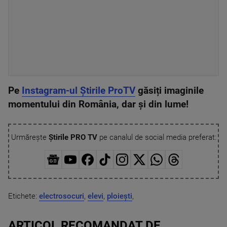
Pe
Instagram-ul Știrile ProTV
găsiți imaginile
momentului din România, dar și din lume!
Urmărește
Știrile PRO TV
pe canalul de social media preferat:
Etichete:
electrosocuri
,
elevi
,
ploiești
,
ARTICOL RECOMANDAT DE