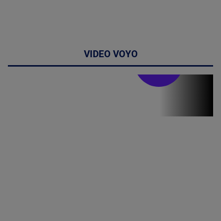
VIDEO VOYO
Stirile PRO TV
Stirile PRO
TV # 07.00 -
09 August
2026