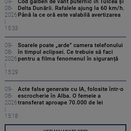
09-
Cod galben de vânt puternic în Tulcea și
08-
Delta Dunării. Rafalele ajung la 60 km/h.
2026
Până la ce oră este valabilă avertizarea
|
15:33
09-
Soarele poate „arde” camera telefonului
08-
în timpul eclipsei. Ce trebuie să faci
2026
pentru a filma fenomenul în siguranță
|
15:29
09-
Acte false generate cu IA, folosite într-o
08-
escrocherie în Alba. O femeie a
2026
transferat aproape 70.000 de lei
|
15:18