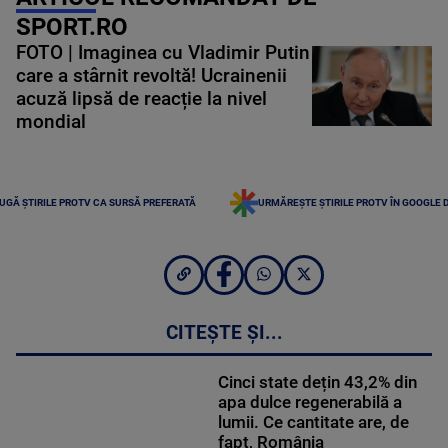
SPORT.RO
FOTO | Imaginea cu Vladimir Putin
care a stârnit revoltă! Ucrainenii
acuză lipsă de reacție la nivel
mondial
UGĂ ȘTIRILE PROTV CA SURSĂ PREFERATĂ
URMĂREȘTE ȘTIRILE PROTV ÎN GOOGLE 
CITEȘTE ȘI...
Cinci state dețin 43,2% din
apa dulce regenerabilă a
lumii. Ce cantitate are, de
fapt, România