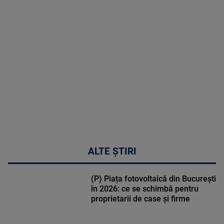
MAI
MULTE
DETALII
02:33:45
ALTE ȘTIRI
(P) Piața fotovoltaică din București
în 2026: ce se schimbă pentru
proprietarii de case și firme