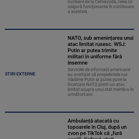
nucleare de la Cernavodă, ceea ce
asigură funcţionarea în continuare
a acesteia.
NATO, sub amenințarea unui
atac limitat rusesc. WSJ:
Putin ar putea trimite
militari în uniforme fără
însemne
Serviciile de informații americane
STIRI EXTERNE
au avertizat că președintele rus
Vladimir Putin ar putea pune la
încercare NATO printr-un atac
limitat asupra unui stat membru în
următorii ani.
Ambulanță atacată cu
topoarele în Cluj, după un
zvon pe TikTok că „fură