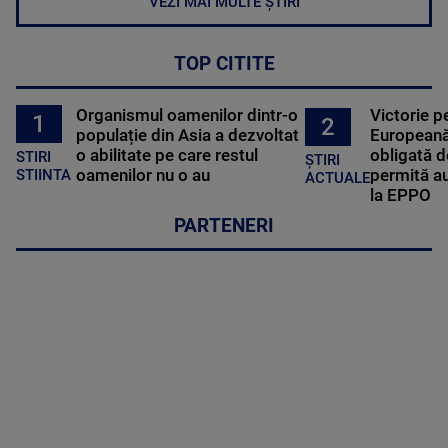
VEZI MAI MULTE ȘTIRI
TOP CITITE
Organismul oamenilor dintr-o
Victorie p
1
2
populație din Asia a dezvoltat
Europeană
o abilitate pe care restul
obligată d
STIRI
ȘTIRI
oamenilor nu o au
permită au
STIINTA
ACTUALE
la EPPO
PARTENERI