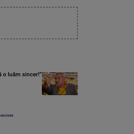
ă o luăm sincer!”
DISCOVER