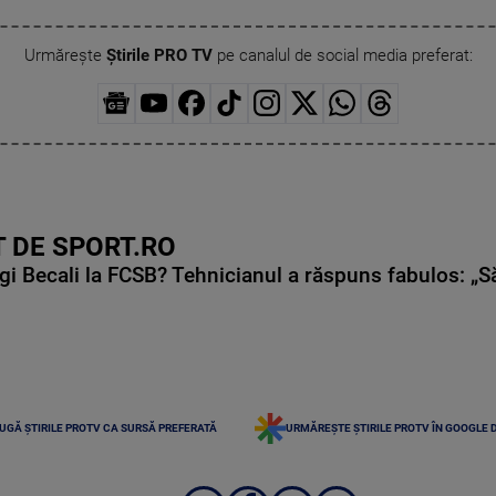
Urmărește
Știrile PRO TV
pe canalul de social media preferat:
 DE SPORT.RO
gi Becali la FCSB? Tehnicianul a răspuns fabulos: „S
UGĂ ȘTIRILE PROTV CA SURSĂ PREFERATĂ
URMĂREȘTE ȘTIRILE PROTV ÎN GOOGLE 