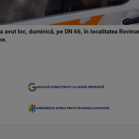
a avut loc, duminică, pe DN 66, în localitatea Rovinar
ne.
ADAUGĂ ȘTIRILE PROTV CA SURSĂ PREFERATĂ
URMĂREȘTE ȘTIRILE PROTV ÎN GOOGLE DISCOVER