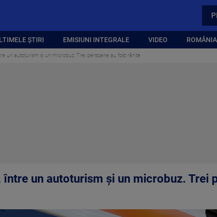
P
LTIMELE ȘTIRI
EMISIUNI INTEGRALE
VIDEO
ROMÂNIA,
re un autoturism şi un microbuz. Trei persoane au fost rănite
între un autoturism şi un microbuz. Trei 