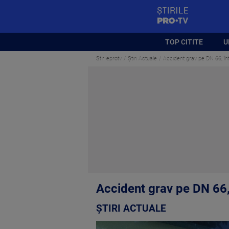
StirilePROTV
TOP CITITE
U
Stirileprotv
Știri Actuale
Accident grav pe DN 66, înt
Accident grav pe DN 66, 
ȘTIRI ACTUALE