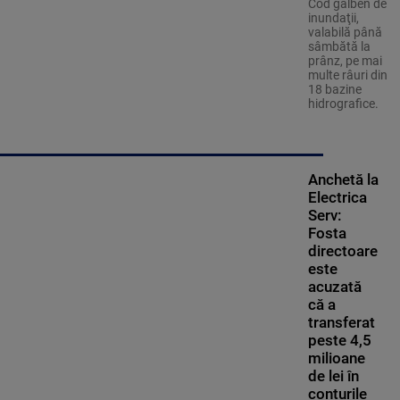
Cod galben de
inundaţii,
valabilă până
sâmbătă la
prânz, pe mai
multe râuri din
18 bazine
hidrografice.
Anchetă la
Electrica
Serv:
Fosta
directoare
este
acuzată
că a
transferat
peste 4,5
milioane
de lei în
conturile