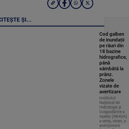
CITEȘTE ȘI...
Cod galben
de inundații
pe râuri din
18 bazine
hidrografice,
până
sâmbătă la
prânz.
Zonele
vizate de
avertizare
Institutul
Naţional de
Hidrologie şi
Gospodărire a
Apelor (INHGA)
a emis, vineri, o
atenţionare