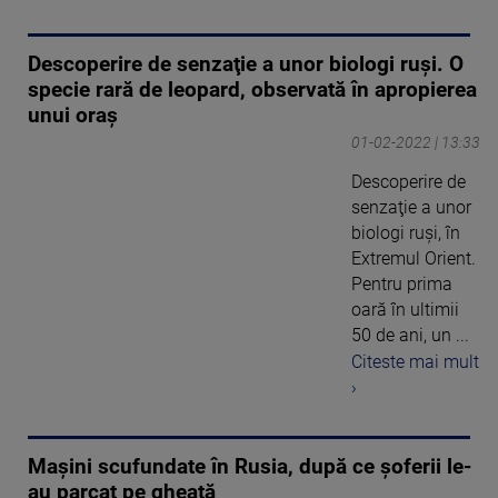
Descoperire de senzaţie a unor biologi ruşi. O
specie rară de leopard, observată în apropierea
unui oraș
01-02-2022 | 13:33
Descoperire de
senzaţie a unor
biologi ruşi, în
Extremul Orient.
Pentru prima
oară în ultimii
50 de ani, un ...
Citeste mai mult
›
Mașini scufundate în Rusia, după ce șoferii le-
au parcat pe gheață