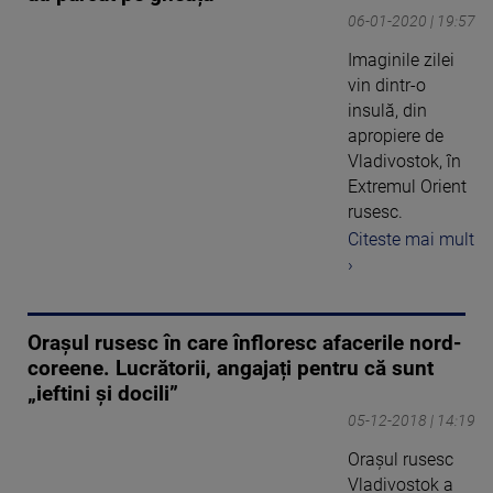
06-01-2020 | 19:57
Imaginile zilei
vin dintr-o
insulă, din
apropiere de
Vladivostok, în
Extremul Orient
rusesc.
Citeste mai mult
›
Orașul rusesc în care înfloresc afacerile nord-
coreene. Lucrătorii, angajați pentru că sunt
„ieftini și docili”
05-12-2018 | 14:19
Orașul rusesc
Vladivostok a