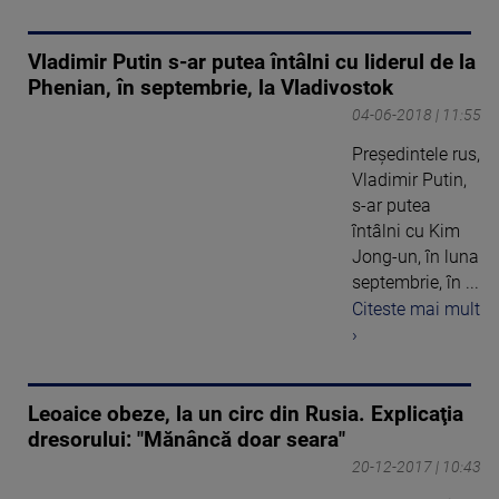
Vladimir Putin s-ar putea întâlni cu liderul de la
Phenian, în septembrie, la Vladivostok
04-06-2018 | 11:55
Președintele rus,
Vladimir Putin,
s-ar putea
întâlni cu Kim
Jong-un, în luna
septembrie, în ...
Citeste mai mult
›
Leoaice obeze, la un circ din Rusia. Explicaţia
dresorului: "Mănâncă doar seara"
20-12-2017 | 10:43