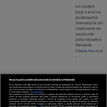
Un incident
bizar a avut loc
pe Aeroportul
International din
Vladivostok din
cauza unei
pisici roscate si
flamande
Citeste mai mult
›
Nouă ne pasă ca datele tale personale să rămână confidențiale
1
Noi și partenerii noștri
201
stocăm și/sau accesăm informații pe dispozitivul dvs., precum identificatorii cookie
unici pentru prelucrarea datelor cu caracter personal. Puteți accepta sau gestiona alegerile dvs. făcând clic mai jos
sau în orice moment, pe pagina cu politica de confidențialitate. Aceste alegeri vor fi raportate partenerilor noștri și
nu vă vor afecta navigarea.
Mai multe detalii
Noi si partenerii nostri (retelele de socializare si agentiile de publicitate partenere, precum si furnizorii nostri de
servicii de date analitice) prelucram date pentru a permite website-ului sa functioneze, pentru a personaliza
continutul si anunturile publicitare afisate in functie de interesele si/sau profilul dvs., pentru a va oferi
functionalitati aferente retelelor de socializare si pentru a analiza traficul pe website. Beneficiati de drepturile
prevazute de art. 15-22 din GDPR in legatura cu prelucrarea datelor cu caracter personal. Aceste drepturi pot fi
exercitate prin modalitatea indicata
aici
. Prin click pe “ACCEPT TOATE”, acceptati folosirea tuturor Tehnologiilor de