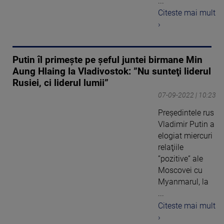
...
Citeste mai mult
›
Putin îl primeşte pe şeful juntei birmane Min
Aung Hlaing la Vladivostok: ”Nu sunteţi liderul
Rusiei, ci liderul lumii”
07-09-2022 | 10:23
Preşedintele rus
Vladimir Putin a
elogiat miercuri
relaţiile
”pozitive” ale
Moscovei cu
Myanmarul, la
...
Citeste mai mult
›