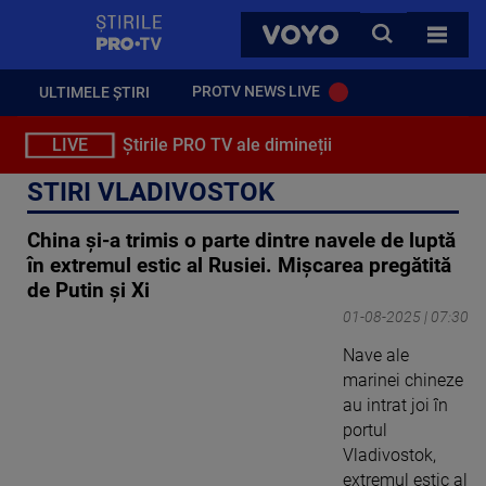
StirilePROTV
CAUTA
VOYO
TOATE 
PROTV NEWS LIVE
ULTIMELE ȘTIRI
LIVE
Știrile PRO TV ale dimineții
STIRI VLADIVOSTOK
China și-a trimis o parte dintre navele de luptă
în extremul estic al Rusiei. Mișcarea pregătită
de Putin și Xi
01-08-2025 | 07:30
Nave ale
marinei chineze
au intrat joi în
portul
Vladivostok,
extremul estic al