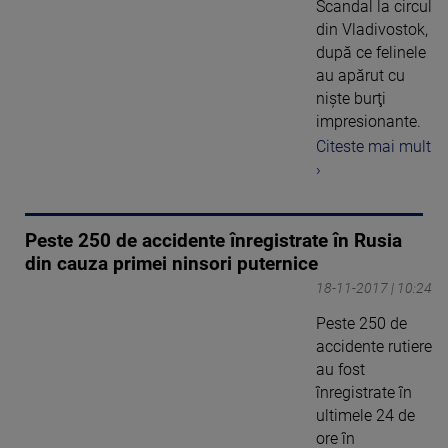
Scandal la circul
din Vladivostok,
după ce felinele
au apărut cu
nişte burţi
impresionante.
Citeste mai mult
›
Peste 250 de accidente înregistrate în Rusia
din cauza primei ninsori puternice
18-11-2017 | 10:24
Peste 250 de
accidente rutiere
au fost
înregistrate în
ultimele 24 de
ore în