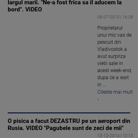
largul marii. "Ne-a fost frica sa il aducem la
bord". VIDEO
06-07-2015 | 16:38
Proprietarul
unui mic vas de
pescuit din
Vladivostok a
avut surpriza
vietii sale in
acest week-end,
dupa ce a iesit
in ...
Citeste mai mult
›
O pisica a facut DEZASTRU pe un aeroport din
Rusia. VIDEO "Pagubele sunt de zeci de mii"
15-12-2014 | 10:13