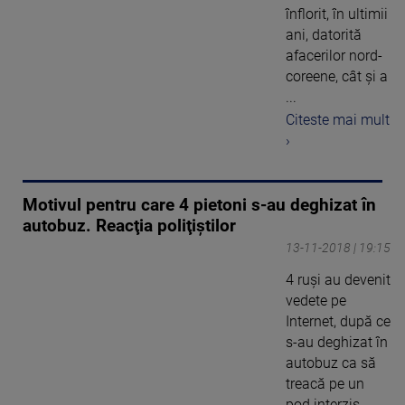
înflorit, în ultimii
ani, datorită
afacerilor nord-
coreene, cât și a
...
Citeste mai mult
›
Motivul pentru care 4 pietoni s-au deghizat în
autobuz. Reacţia poliţiştilor
13-11-2018 | 19:15
4 ruşi au devenit
vedete pe
Internet, după ce
s-au deghizat în
autobuz ca să
treacă pe un
pod interzis