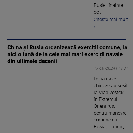
Rusiei, înainte
de ...
Citeste mai mult
›
China și Rusia organizează exerciții comune, la
nici o lună de la cele mai mari exerciții navale
din ultimele decenii
17-09-2024 | 13:31
Două nave
chineze au sosit
la Vladivostok,
în Extremul
Orient rus,
pentru manevre
comune cu
Rusia, a anunţat