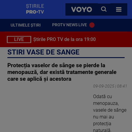
StirilePROTV
CAUTA
VOYO
TOATE 
PROTV NEWS LIVE
ULTIMELE ȘTIRI
LIVE
Știrile PRO TV de la ora 19:00
STIRI VASE DE SANGE
Protecția vaselor de sânge se pierde la
menopauză, dar există tratamente generale
care se aplică și acestora
09-09-2025 | 08:41
Odată cu
menopauza,
vasele de sânge
nu mai au
protecția
naturală.