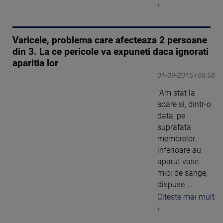
›
Varicele, problema care afecteaza 2 persoane
din 3. La ce pericole va expuneti daca ignorati
aparitia lor
01-09-2015 | 08:58
"Am stat la
soare si, dintr-o
data, pe
suprafata
membrelor
inferioare au
aparut vase
mici de sange,
dispuse ...
Citeste mai mult
›