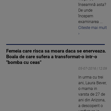
înseamnă asta?
De unde
începem
examinarea ...
Citeste mai mult
›
Femeia care risca sa moara daca se enerveaza.
Boala de care sufera a transformat-o intr-o
"bomba cu ceas"
05-07-2016 | 12:09
In urma cu trei
ani, Laura Bever,
o mama in
varsta de 27 de
ani din Arizona,
a descoperit o