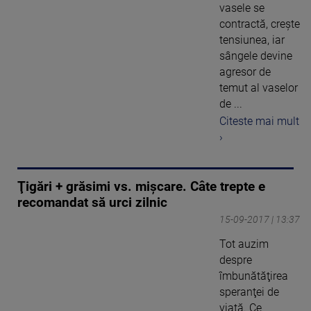
vasele se
contractă, creşte
tensiunea, iar
sângele devine
agresor de
temut al vaselor
de ...
Citeste mai mult
›
Ţigări + grăsimi vs. mişcare. Câte trepte e
recomandat să urci zilnic
15-09-2017 | 13:37
Tot auzim
despre
îmbunătăţirea
speranţei de
viaţă. Ce