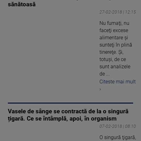
sănătoasă
27-02-2018 | 12:15
Nu fumaţi, nu
faceţi excese
alimentare şi
sunteţi în plină
tinereţe. Şi,
totuşi, de ce
sunt analizele
de ...
Citeste mai mult
›
Vasele de sânge se contractă de la o singură
țigară. Ce se întâmplă, apoi, în organism
07-02-2018 | 08:10
O singură ţigară,