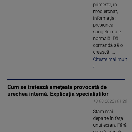
primește, în
mod eronat,
informația:
presiunea
sângelui nu e
normală. Dă
comandă să o
crească. ...
Citeste mai mult
›
Cum se tratează ameţeala provocată de
urechea internă. Explicația specialiștilor
13-03-2022 | 01:28
Stăm mai
departe în faţa
unui ecran. Fără
pauză. Vasele