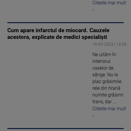
Citeste mai mult
›
Cum apare infarctul de miocard. Cauzele
acestora, explicate de medici specialiști
19-02-2023 | 14:29
Ne uităm în
interiorul
vaselor de
sânge. Nu le
plac grăsimile
rele din hrană
numite grăsimi
trans, dar ...
Citeste mai mult
›