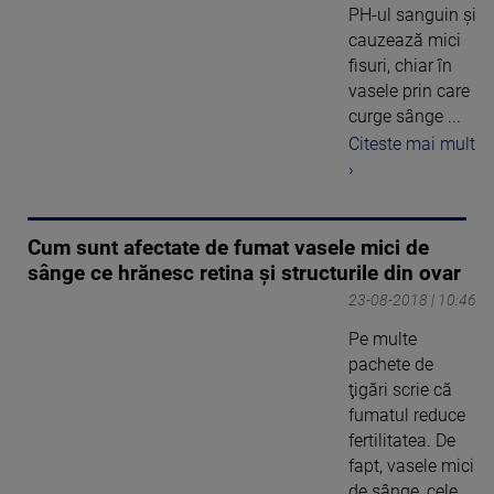
PH-ul sanguin și
cauzează mici
fisuri, chiar în
vasele prin care
curge sânge ...
Citeste mai mult
›
Cum sunt afectate de fumat vasele mici de
sânge ce hrănesc retina și structurile din ovar
23-08-2018 | 10:46
Pe multe
pachete de
ţigări scrie că
fumatul reduce
fertilitatea. De
fapt, vasele mici
de sânge, cele