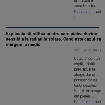
umflatura in
zona buzelor. ...
Citeste mai mult
›
Explicatia stiintifica pentru care pielea devine
sensibila la radiatiile solare. Cand este cazul sa
mergem la medic
30-03-2016 | 09:49
Ce au in comun
copiii, adultii
predispusi la
alergii, dar si
persoanele cu
tenul deschis?
Vasele de sange
din pielea ...
Citeste mai mult