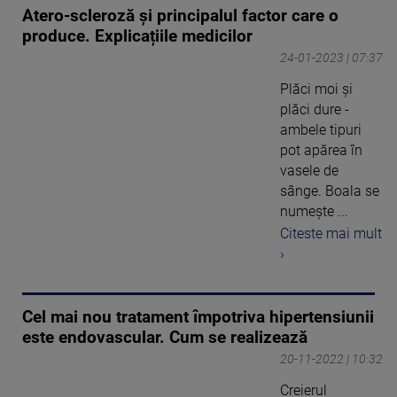
Atero-scleroză și principalul factor care o
produce. Explicațiile medicilor
24-01-2023 | 07:37
Plăci moi și
plăci dure -
ambele tipuri
pot apărea în
vasele de
sânge. Boala se
numește ...
Citeste mai mult
›
Cel mai nou tratament împotriva hipertensiunii
este endovascular. Cum se realizează
20-11-2022 | 10:32
Creierul