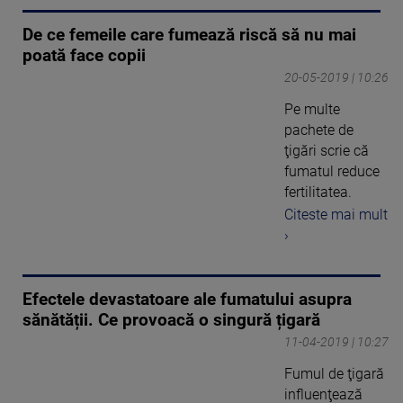
De ce femeile care fumează riscă să nu mai
poată face copii
20-05-2019 | 10:26
Pe multe
pachete de
ţigări scrie că
fumatul reduce
fertilitatea.
Citeste mai mult
›
Efectele devastatoare ale fumatului asupra
sănătății. Ce provoacă o singură țigară
11-04-2019 | 10:27
Fumul de ţigară
influenţează