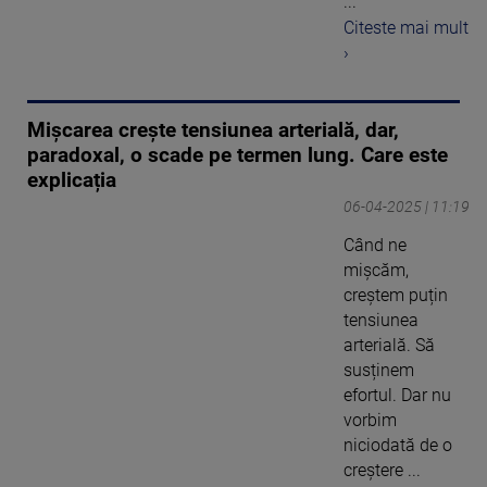
...
Citeste mai mult
›
Mișcarea crește tensiunea arterială, dar,
paradoxal, o scade pe termen lung. Care este
explicația
06-04-2025 | 11:19
Când ne
mișcăm,
creștem puțin
tensiunea
arterială. Să
susținem
efortul. Dar nu
vorbim
niciodată de o
creștere ...