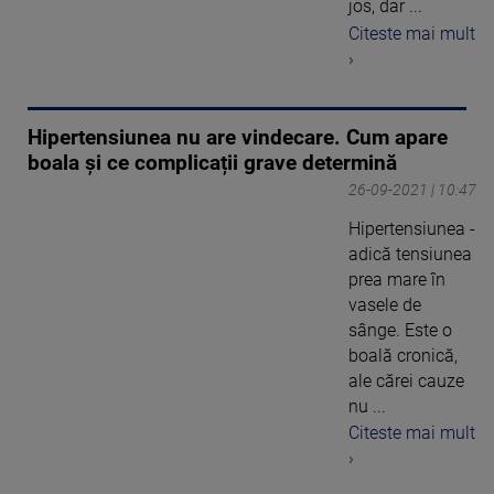
jos, dar ...
Citeste mai mult
›
Hipertensiunea nu are vindecare. Cum apare
boala și ce complicații grave determină
26-09-2021 | 10:47
Hipertensiunea -
adică tensiunea
prea mare în
vasele de
sânge. Este o
boală cronică,
ale cărei cauze
nu ...
Citeste mai mult
›