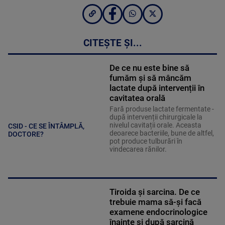
CITEȘTE ȘI...
De ce nu este bine să
fumăm și să mâncăm
lactate după intervenții în
cavitatea orală
Fară produse lactate fermentate -
după intervenții chirurgicale la
nivelul cavitații orale. Aceasta
CSID - CE SE ÎNTÂMPLĂ,
deoarece bacteriile, bune de altfel,
DOCTORE?
pot produce tulburări în
vindecarea rănilor.
Tiroida și sarcina. De ce
trebuie mama să-și facă
examene endocrinologice
înainte și după sarcină