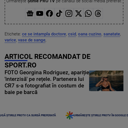
Urmărește
Știrile PRO TV
pe canalul de social media preferat:
Etichete:
ce se intampla doctore
,
csid
,
oana cuzino
,
sanatate
,
varice
,
vase de sange
,
ARTICOL RECOMANDAT DE
SPORT.RO
FOTO Georgina Rodriguez, apariție
'interzisă' pe rețele. Partenera lui
CR7 s-a fotografiat în costum de
baie pe barcă
UGĂ ȘTIRILE PROTV CA SURSĂ PREFERATĂ
URMĂREȘTE ȘTIRILE PROTV ÎN GOOGLE 