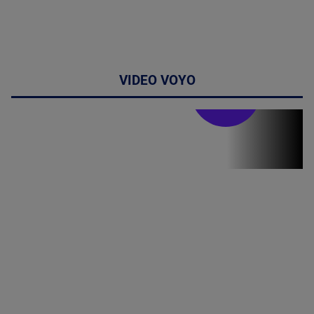
VIDEO VOYO
Stirile PRO TV
Stirile PRO
TV # 19.00 -
06 August
2026