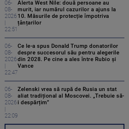
06-
Alerta West Nile: două persoane au
08-
murit, iar numărul cazurilor a ajuns la
2026
10. Măsurile de protecție împotriva
|
țânțarilor
22:51
06-
Ce le-a spus Donald Trump donatorilor
08-
despre succesorul său pentru alegerile
2026
din 2028. Pe cine a ales între Rubio și
|
Vance
22:47
06-
Zelenski vrea să rupă de Rusia un stat
08-
aliat tradițional al Moscovei. „Trebuie să-
2026
i despărțim”
|
22:09