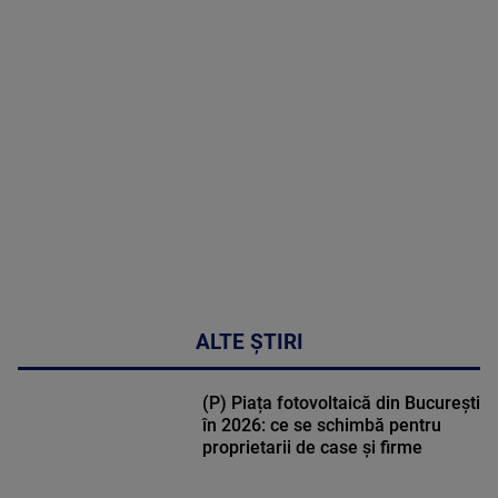
MAI
MULTE
DETALII
47:43
ALTE ȘTIRI
(P) Piața fotovoltaică din București
în 2026: ce se schimbă pentru
proprietarii de case și firme