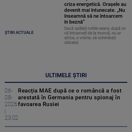
criza energetică. Orașele au
devenit mai întunecate. „Nu
înseamnă să ne întoarcem
în beznă”
Dacă spălați rufele seara, după ce
ȘTIRI ACTUALE
vă întoarceți de la muncă, nu ar
strica, o vreme, să schimbați
obiceiul.
ULTIMELE ȘTIRI
06-
Reacția MAE după ce o româncă a fost
08-
arestată în Germania pentru spionaj în
2026
favoarea Rusiei
|
23:02