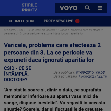
StirilePROTV
CAUTA
VOYO
TOATE 
PROTV NEWS LIVE
ULTIMELE ȘTIRI
Stirileprotv
CSID - Ce se întâmplă, doctore?
Varicele, problema care afecteaza 2
persoane din 3. La ce pericole va expuneti daca ignorati aparitia lor
Varicele, problema care afecteaza 2
persoane din 3. La ce pericole va
expuneti daca ignorati aparitia lor
CSID - CE SE
Data publicării:
01-09-2015 | 08:58
ÎNTÂMPLĂ,
Data actualizării:
15-08-2025 | 22:16
DOCTORE?
"Am stat la soare si, dintr-o data, pe suprafata
membrelor inferioare au aparut vase mici de
sange, dispuse inestetic". Va regasiti in aceasta
situatie? Soarele, dar si fluctuatiile de greutate