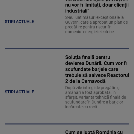
nu vor fi limitați, doar clienții
industriali”
S-au luat măsuri excepționale la
ȘTIRI ACTUALE
Guvern, care a aprobat un plan de
pregătire pentru riscuri în
domeniul energiei electrice.
Soluția finală pentru
devierea Dunării. Cum vor fi
scufundate barjele care
trebuie să salveze Reactorul
2 de la Cernavodă
După zile întregi de pregătiri și
ȘTIRI ACTUALE
amânări a fost aprobată, în
sfârșit, varianta tehnică finală de
scufundare în Dunăre a barjelor
încărcate cu rocă.
Cum se luptă România cu