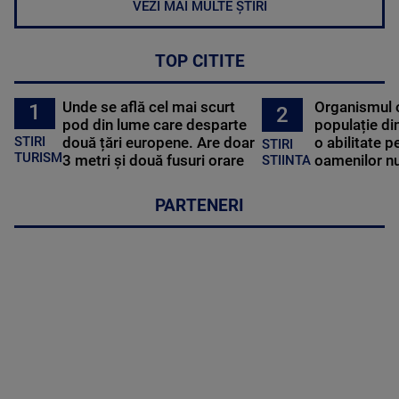
VEZI MAI MULTE ȘTIRI
TOP CITITE
Unde se află cel mai scurt
Organismul 
1
2
pod din lume care desparte
populație di
STIRI
două țări europene. Are doar
o abilitate p
STIRI
TURISM
3 metri și două fusuri orare
oamenilor nu
STIINTA
PARTENERI