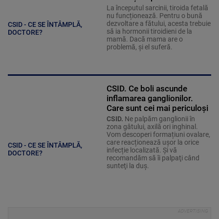
La începutul sarcinii, tiroida fetală
nu funcționează. Pentru o bună
dezvoltare a fătului, acesta trebuie
CSID - CE SE ÎNTÂMPLĂ,
să ia hormonii tiroidieni de la
DOCTORE?
mamă. Dacă mama are o
problemă, și el suferă.
CSID. Ce boli ascunde
inflamarea ganglionilor.
Care sunt cei mai periculoși
CSID.
Ne palpăm ganglionii în
zona gâtului, axilă ori inghinal.
Vom descoperi formațiuni ovalare,
care reacționează ușor la orice
CSID - CE SE ÎNTÂMPLĂ,
infecție localizată. Şi vă
DOCTORE?
recomandăm să îi palpaţi când
sunteţi la duş.