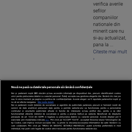
verifica averile
sefilor
companiilor
nationale din
minerit care nu
si-au actualizat,
pana la ...
Citeste mai mult
›
Nouă ne pasă ca datele tale personale să rămână confidențiale
1
Noi și partenerii noștri
201
stocăm și/sau accesăm informații pe dispozitivul dvs., precum identificatorii cookie
unici pentru prelucrarea datelor cu caracter personal. Puteți accepta sau gestiona alegerile dvs. făcând clic mai jos
sau în orice moment, pe pagina cu politica de confidențialitate. Aceste alegeri vor fi raportate partenerilor noștri și
nu vă vor afecta navigarea.
Mai multe detalii
Noi si partenerii nostri (retelele de socializare si agentiile de publicitate partenere, precum si furnizorii nostri de
servicii de date analitice) prelucram date pentru a permite website-ului sa functioneze, pentru a personaliza
continutul si anunturile publicitare afisate in functie de interesele si/sau profilul dvs., pentru a va oferi
functionalitati aferente retelelor de socializare si pentru a analiza traficul pe website. Beneficiati de drepturile
prevazute de art. 15-22 din GDPR in legatura cu prelucrarea datelor cu caracter personal. Aceste drepturi pot fi
exercitate prin modalitatea indicata
aici
. Prin click pe “ACCEPT TOATE”, acceptati folosirea tuturor Tehnologiilor de
tip Cookie, care implica inclusiv acceptul dvs. cu privire la stocarea/accesarea informatiilor de catre Vendor-ii cu
care colaboram. Prin click pe “VREAU SA MODIFIC SETARILE INDIVIDUAL” puteti schimba preferintele in mod
individual, mai putin cele legate de cookie strict necesare pentru functionarea website-ului.