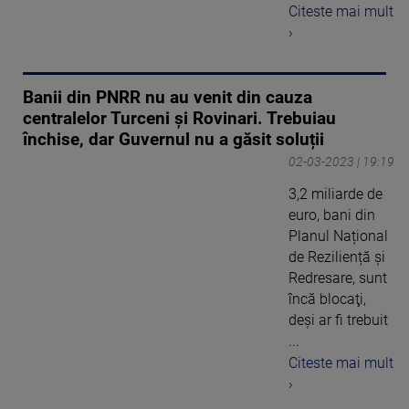
Citeste mai mult
›
Banii din PNRR nu au venit din cauza
centralelor Turceni și Rovinari. Trebuiau
închise, dar Guvernul nu a găsit soluții
02-03-2023 | 19:19
3,2 miliarde de
euro, bani din
Planul Național
de Reziliență și
Redresare, sunt
încă blocaţi,
deşi ar fi trebuit
...
Citeste mai mult
›