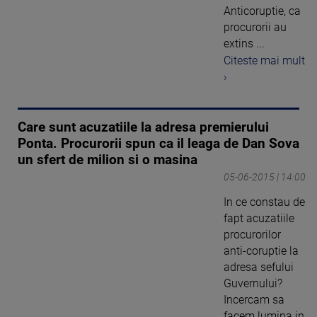
Anticoruptie, ca
procurorii au
extins ...
Citeste mai mult
›
Care sunt acuzatiile la adresa premierului
Ponta. Procurorii spun ca il leaga de Dan Sova
un sfert de milion si o masina
05-06-2015 | 14:00
In ce constau de
fapt acuzatiile
procurorilor
anti-coruptie la
adresa sefului
Guvernului?
Incercam sa
facem lumina in