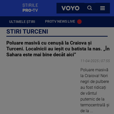
StirilePROTV
CAUTA
VOYO
TOATE 
PROTV NEWS LIVE
ULTIMELE ȘTIRI
STIRI TURCENI
Poluare masivă cu cenușă la Craiova și
Turceni. Localnicii au ieșit cu batista la nas. „În
Sahara este mai bine decât aici”
11-04-2025 | 07:55
Poluare masivă
la Craiova! Nori
negri de pulbere
au fost ridicați
de vântul
puternic de la
termocentrală și
de la ...