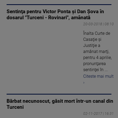
Sentinţa pentru Victor Ponta şi Dan Şova în
dosarul "Turceni - Rovinari", amânată
20-03-2018 | 08:10
Înalta Curte de
Casaţie şi
Justiţie a
amânat marţi,
pentru 4 aprilie,
pronunţarea
sentinţei în ...
Citeste mai mult
›
Bărbat necunoscut, găsit mort într-un canal din
Turceni
02-11-2017 | 16:31