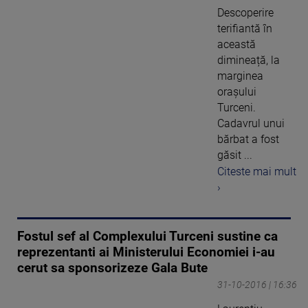
Descoperire
terifiantă în
această
dimineață, la
marginea
orașului
Turceni.
Cadavrul unui
bărbat a fost
găsit ...
Citeste mai mult
›
Fostul sef al Complexului Turceni sustine ca
reprezentanti ai Ministerului Economiei i-au
cerut sa sponsorizeze Gala Bute
31-10-2016 | 16:36