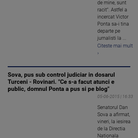
de mine, sunt
racit". Astfel a
incercat Victor
Ponta sa-i tina
departe pe
jurnalisti la ...
Citeste mai mult
›
Sova, pus sub control judiciar in dosarul
Turceni - Rovinari. "Ce s-a facut atunci e
public, domnul Ponta a pus si pe blog"
05-06-2015 | 16:33
Senatorul Dan
Sova a afirmat,
vineri, la iesirea
de la Directia
Nationala