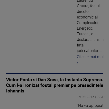
Laurentiu
Graure, fostul
director
economic al
Complexului
Energetic
Turceni, a
declarat, luni, in
fata
judecatorilor ...
Citeste mai mult
›
Victor Ponta si Dan Sova, la Instanta Suprema.
Cum l-a ironizat fostul premier pe presedintele
Iohannis
18-03-2016 | 09:31
"Nu va apropiati