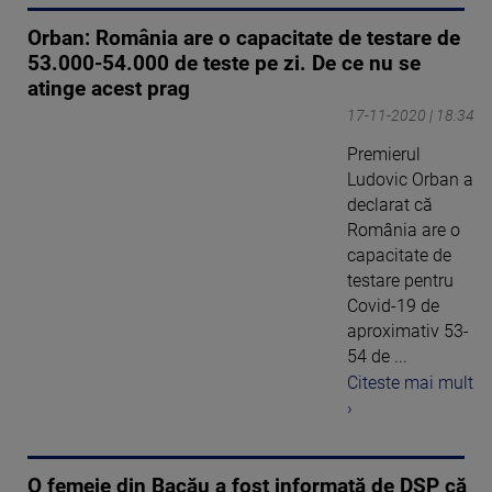
Orban: România are o capacitate de testare de
53.000-54.000 de teste pe zi. De ce nu se
atinge acest prag
17-11-2020 | 18:34
Premierul
Ludovic Orban a
declarat că
România are o
capacitate de
testare pentru
Covid-19 de
aproximativ 53-
54 de ...
Citeste mai mult
›
O femeie din Bacău a fost informată de DSP că