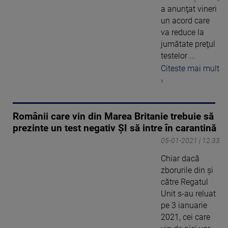
a anunţat vineri
un acord care
va reduce la
jumătate preţul
testelor ...
Citeste mai mult
›
Românii care vin din Marea Britanie trebuie să
prezinte un test negativ ŞI să intre în carantină
05-01-2021 | 12:33
Chiar dacă
zborurile din şi
către Regatul
Unit s-au reluat
pe 3 ianuarie
2021, cei care