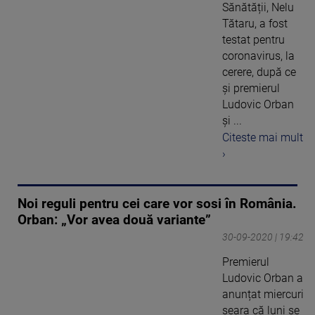
Sănătății, Nelu
Tătaru, a fost
testat pentru
coronavirus, la
cerere, după ce
și premierul
Ludovic Orban
și ...
Citeste mai mult
›
Noi reguli pentru cei care vor sosi în România.
Orban: „Vor avea două variante”
30-09-2020 | 19:42
Premierul
Ludovic Orban a
anunțat miercuri
seara că luni se