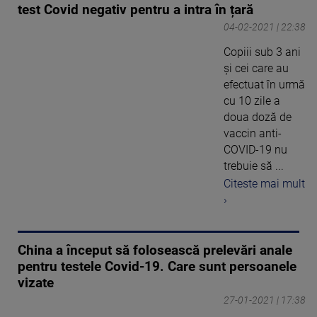
test Covid negativ pentru a intra în țară
04-02-2021 | 22:38
Copiii sub 3 ani
şi cei care au
efectuat în urmă
cu 10 zile a
doua doză de
vaccin anti-
COVID-19 nu
trebuie să ...
Citeste mai mult
›
China a început să folosească prelevări anale
pentru testele Covid-19. Care sunt persoanele
vizate
27-01-2021 | 17:38