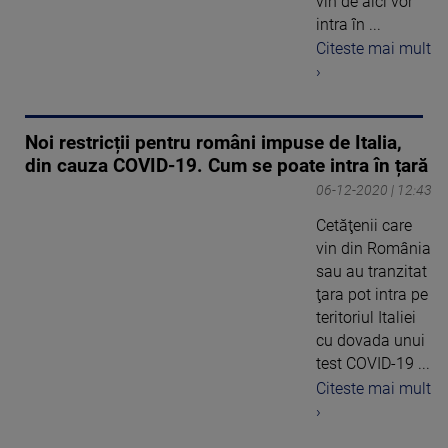
vin de aici vor
intra în ...
Citeste mai mult
›
Noi restricții pentru români impuse de Italia,
din cauza COVID-19. Cum se poate intra în țară
06-12-2020 | 12:43
Cetăţenii care
vin din România
sau au tranzitat
ţara pot intra pe
teritoriul Italiei
cu dovada unui
test COVID-19 ...
Citeste mai mult
›