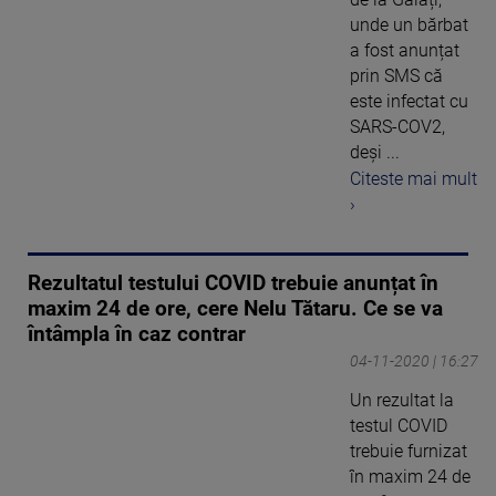
unde un bărbat
a fost anunțat
prin SMS că
este infectat cu
SARS-COV2,
deși ...
Citeste mai mult
›
Rezultatul testului COVID trebuie anunțat în
maxim 24 de ore, cere Nelu Tătaru. Ce se va
întâmpla în caz contrar
04-11-2020 | 16:27
Un rezultat la
testul COVID
trebuie furnizat
în maxim 24 de