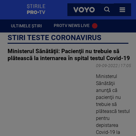
StirilePROTV
CAUTA
VOYO
TOATE 
PROTV NEWS LIVE
ULTIMELE ȘTIRI
STIRI TESTE CORONAVIRUS
Ministerul Sănătăţii: Pacienţii nu trebuie să
plătească la internarea în spital testul Covid-19
09-09-2022 | 17:05
Ministerul
Sănătăţii
anunţă că
pacienţii nu
trebuie să
plătească testul
pentru
depistarea
Covid-19 la