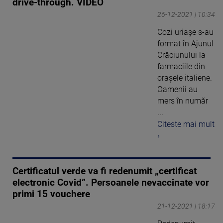
drive-through. VIDEO
26-12-2021 | 10:34
Cozi uriașe s-au
format în Ajunul
Crăciunului la
farmaciile din
orașele italiene.
Oamenii au
mers în număr
...
Citeste mai mult
›
Certificatul verde va fi redenumit „certificat
electronic Covid”. Persoanele nevaccinate vor
primi 15 vouchere
21-12-2021 | 18:17