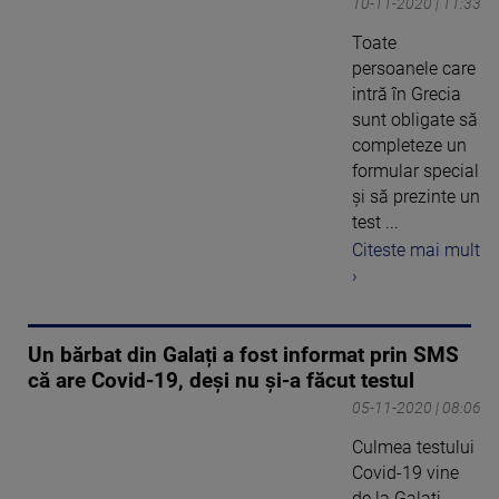
10-11-2020 | 11:33
Toate
persoanele care
intră în Grecia
sunt obligate să
completeze un
formular special
şi să prezinte un
test ...
Citeste mai mult
›
Un bărbat din Galați a fost informat prin SMS
că are Covid-19, deși nu și-a făcut testul
05-11-2020 | 08:06
Culmea testului
Covid-19 vine
de la Galați,