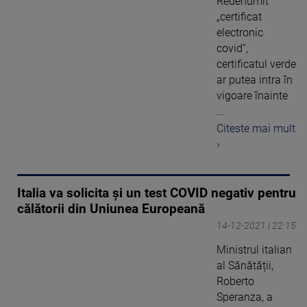
Redenumit
„certificat
electronic
covid”,
certificatul verde
ar putea intra în
vigoare înainte
...
Citeste mai mult
›
Italia va solicita și un test COVID negativ pentru
călătorii din Uniunea Europeană
14-12-2021 | 22:15
Ministrul italian
al Sănătății,
Roberto
Speranza, a