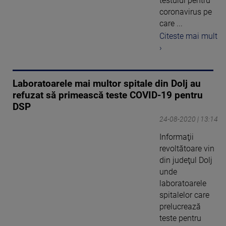
testului pentru
coronavirus pe
care ...
Citeste mai mult
›
Laboratoarele mai multor spitale din Dolj au
refuzat să primească teste COVID-19 pentru
DSP
24-08-2020 | 13:14
Informaţii
revoltătoare vin
din judeţul Dolj
unde
laboratoarele
spitalelor care
prelucrează
teste pentru