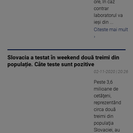
ore, în caz
contrar
laboratorul va
ieși din ...
Citeste mai mult
›
Slovacia a testat în weekend două treimi din
populație. Câte teste sunt pozitive
02-11-2020 | 20:26
Peste 3,6
milioane de
cetăţeni,
reprezentând
circa două
treimi din
populaţia
Slovaciei, au