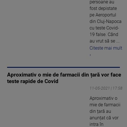
persoane au
fost depistate
pe Aeroportul
din Cluj-Napoca
cu teste Covid-
19 false. Când
au vrut să se ...
Citeste mai mult
›
Aproximativ o mie de farmacii din țară vor face
teste rapide de Covid
11-05-2021 | 17:58
Aproximativ o
mie de farmacii
din țară au
anunțat că vor
intra în