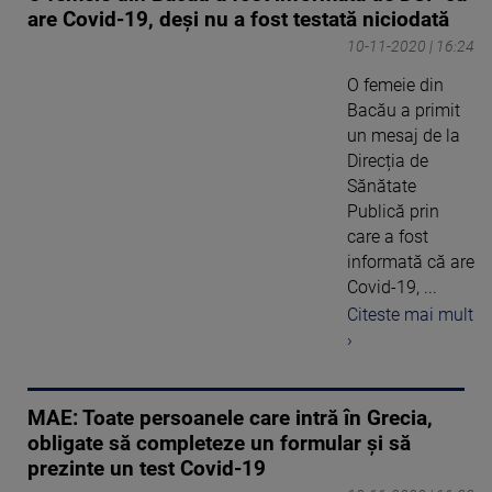
are Covid-19, deși nu a fost testată niciodată
10-11-2020 | 16:24
O femeie din
Bacău a primit
un mesaj de la
Direcția de
Sănătate
Publică prin
care a fost
informată că are
Covid-19, ...
Citeste mai mult
›
MAE: Toate persoanele care intră în Grecia,
obligate să completeze un formular și să
prezinte un test Covid-19