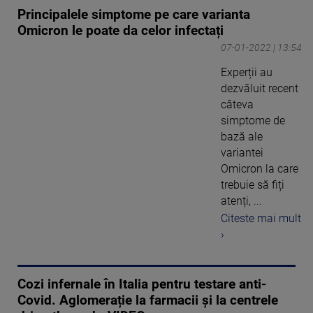
Principalele simptome pe care varianta
Omicron le poate da celor infectați
07-01-2022 | 13:54
Experții au
dezvăluit recent
câteva
simptome de
bază ale
variantei
Omicron la care
trebuie să fiți
atenți, ...
Citeste mai mult
›
Cozi infernale în Italia pentru testare anti-
Covid. Aglomerație la farmacii și la centrele