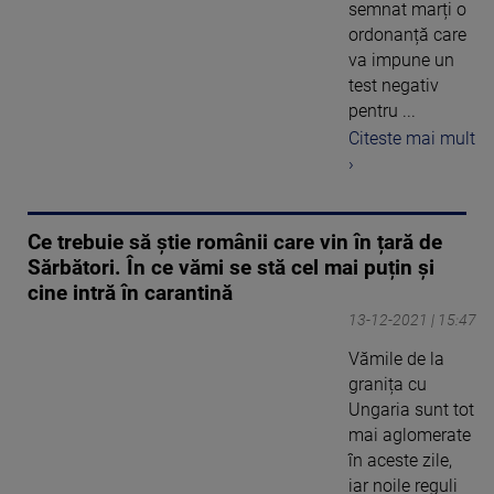
semnat marți o
ordonanță care
va impune un
test negativ
pentru ...
Citeste mai mult
›
Ce trebuie să știe românii care vin în țară de
Sărbători. În ce vămi se stă cel mai puțin și
cine intră în carantină
13-12-2021 | 15:47
Vămile de la
granița cu
Ungaria sunt tot
mai aglomerate
în aceste zile,
iar noile reguli