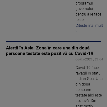
programul
guvernului
pentru a le face
teste ...
Citeste mai mult
›
Alertă în Asia. Zona în care una din două
persoane testate este pozitivă cu Covid-19
08-05-2021 | 21:04
Covid-19 face
ravagii în statul
indian Goa. Una
din două
persoane
testate aici este
pozitivă. Din
acet motiv, ...