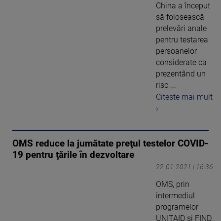
China a început
să folosească
prelevări anale
pentru testarea
persoanelor
considerate ca
prezentând un
risc ...
Citeste mai mult
›
OMS reduce la jumătate preţul testelor COVID-
19 pentru ţările în dezvoltare
22-01-2021 | 16:36
OMS, prin
intermediul
programelor
UNITAID şi FIND,