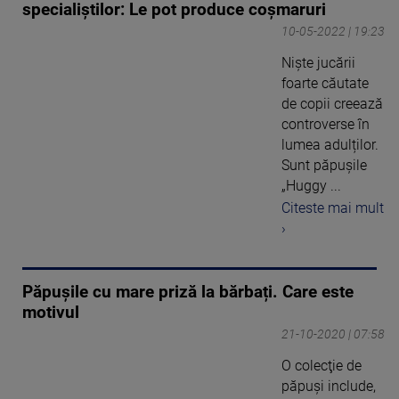
specialiștilor: Le pot produce coșmaruri
10-05-2022 | 19:23
Nişte jucării
foarte căutate
de copii creează
controverse în
lumea adulților.
Sunt păpușile
„Huggy ...
Citeste mai mult
›
Păpușile cu mare priză la bărbați. Care este
motivul
21-10-2020 | 07:58
O colecţie de
păpuşi include,