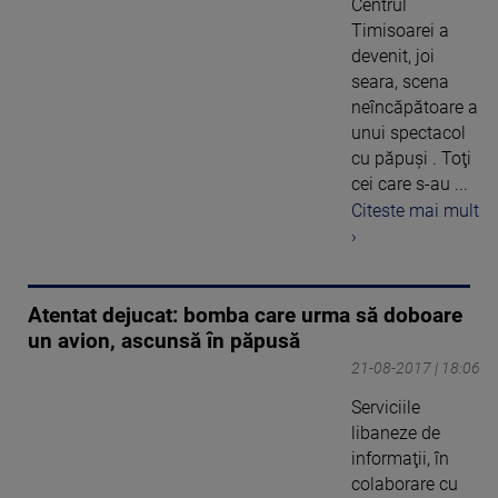
Centrul
Timisoarei a
devenit, joi
seara, scena
neîncăpătoare a
unui spectacol
cu păpuşi . Toţi
cei care s-au ...
Citeste mai mult
›
Atentat dejucat: bomba care urma să doboare
un avion, ascunsă în păpusă
21-08-2017 | 18:06
Serviciile
libaneze de
informaţii, în
colaborare cu