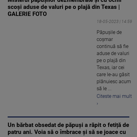
scoși aduse de valuri pe o plajă din Texas |
GALERIE FOTO
18-05-2023 | 14:59
Păpușile de
coșmar
continuă să fie
aduse de valuri
pe o plajă din
Texas, iar cei
care le-au găsit
plănuiesc acum
să le ...
Citeste mai mult
›
Un bărbat obsedat de păpuși a răpit o fetiță de
patru ani. Voia să o îmbrace și să se joace cu