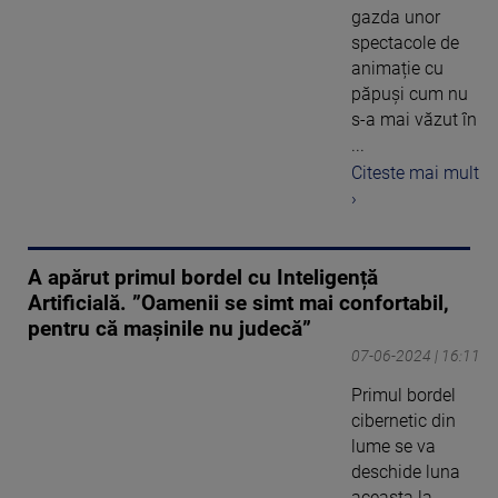
gazda unor
spectacole de
animație cu
păpuși cum nu
s-a mai văzut în
...
Citeste mai mult
›
A apărut primul bordel cu Inteligență
Artificială. ”Oamenii se simt mai confortabil,
pentru că mașinile nu judecă”
07-06-2024 | 16:11
Primul bordel
cibernetic din
lume se va
deschide luna
aceasta la