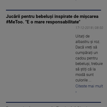
Jucării pentru bebeluşi inspirate de mişcarea
#MeToo. "E o mare responsabilitate"
17-12-2018 | 08:50
Uitați de
albastru și roz.
Dacă vreți să
cumpărați un
cadou pentru
bebeluși, trebuie
să știți că la
modă sunt
culorile ...
Citeste mai mult
›