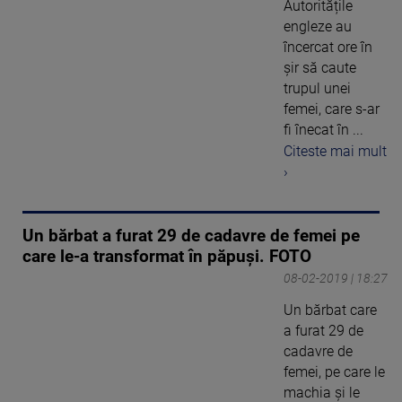
Autoritățile
engleze au
încercat ore în
șir să caute
trupul unei
femei, care s-ar
fi înecat în ...
Citeste mai mult
›
Un bărbat a furat 29 de cadavre de femei pe
care le-a transformat în păpuși. FOTO
08-02-2019 | 18:27
Un bărbat care
a furat 29 de
cadavre de
femei, pe care le
machia și le