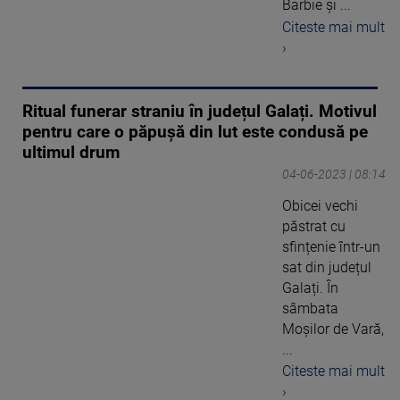
Barbie și ...
Citeste mai mult
›
Ritual funerar straniu în județul Galați. Motivul
pentru care o păpușă din lut este condusă pe
ultimul drum
04-06-2023 | 08:14
Obicei vechi
păstrat cu
sfințenie într-un
sat din județul
Galați. În
sâmbata
Moșilor de Vară,
...
Citeste mai mult
›