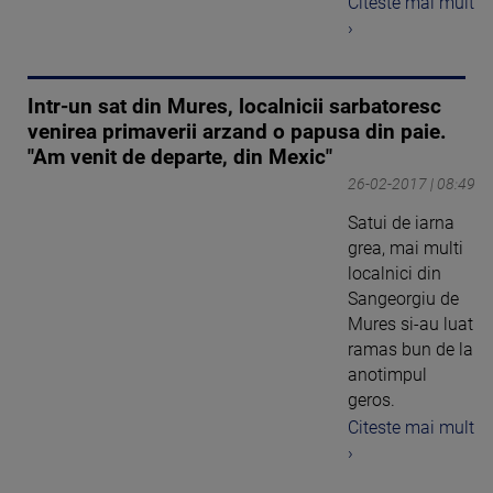
Citeste mai mult
›
Intr-un sat din Mures, localnicii sarbatoresc
venirea primaverii arzand o papusa din paie.
"Am venit de departe, din Mexic"
26-02-2017 | 08:49
Satui de iarna
grea, mai multi
localnici din
Sangeorgiu de
Mures si-au luat
ramas bun de la
anotimpul
geros.
Citeste mai mult
›