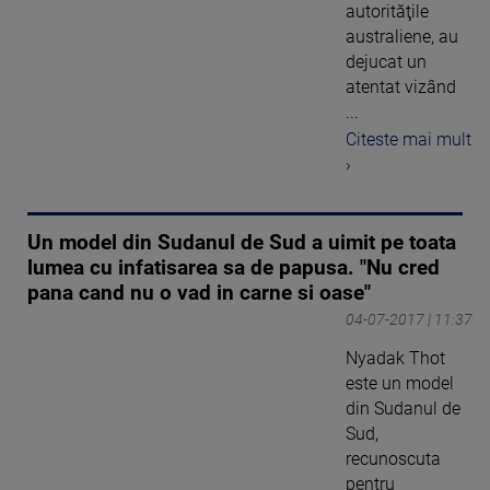
autorităţile
australiene, au
dejucat un
atentat vizând
...
Citeste mai mult
›
Un model din Sudanul de Sud a uimit pe toata
lumea cu infatisarea sa de papusa. "Nu cred
pana cand nu o vad in carne si oase"
04-07-2017 | 11:37
Nyadak Thot
este un model
din Sudanul de
Sud,
recunoscuta
pentru