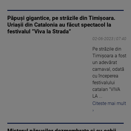
Păpuşi gigantice, pe străzile din Timișoara.
Uriaşii din Catalonia au făcut spectacol la
festivalul ”Viva la Strada”
02-06-2023 | 07:40
Pe străzile din
Timișoara a fost
un adevărat
carnaval, odată
cu începerea
festivalului
catalan "VIVA
LA ...
Citeste mai mult
›
Misterul păpușilor dezmembrate și cu ochii