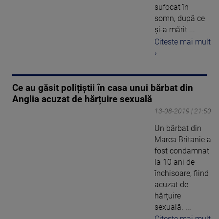
sufocat în
somn, după ce
și-a mărit ...
Citeste mai mult
›
Ce au găsit polițiștii în casa unui bărbat din
Anglia acuzat de hărțuire sexuală
13-08-2019 | 21:50
Un bărbat din
Marea Britanie a
fost condamnat
la 10 ani de
închisoare, fiind
acuzat de
hărțuire
sexuală. ...
Citeste mai mult