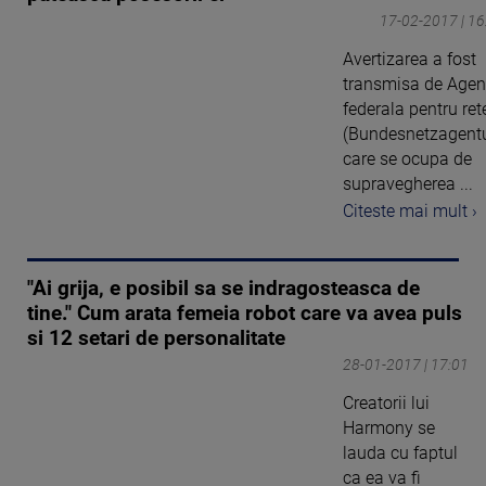
17-02-2017 | 16
Avertizarea a fost
transmisa de Agen
federala pentru ret
(Bundesnetzagentu
care se ocupa de
supravegherea ...
Citeste mai mult ›
"Ai grija, e posibil sa se indragosteasca de
tine." Cum arata femeia robot care va avea puls
si 12 setari de personalitate
28-01-2017 | 17:01
Creatorii lui
Harmony se
lauda cu faptul
ca ea va fi