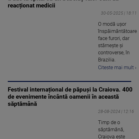
reacționat medicii
30-05-2025 | 18:11
O modă uşor
înspăimântătoare
face furori, dar
stârneşte şi
controverse, în
Brazilia.
Citeste mai mult ›
Festival internațional de păpuși la Craiova. 400
de evenimente încântă oamenii în această
săptămână
28-08-2024 | 12:16
Timp de o
săptămână,
Craiova este