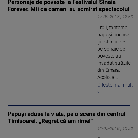
Personaje de poveste la Festivalul Sinaia
Forever. Mii de oameni au admirat spectacolul
17-09-2018 | 12:53
Troli, fantome,
păpuşi imense
şi tot felul de
personaje de
poveste au
invadat străzile
din Sinaia.
Acolo, a ...
Citeste mai mult
›
Păpuși aduse la viață, pe o scenă din centrul
Timișoarei: „Regret că am rimel”
11-05-2018 | 10:53