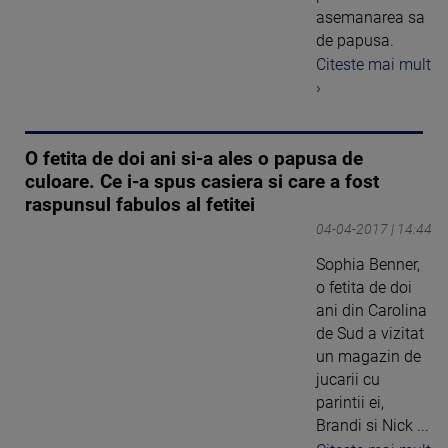
asemanarea sa
de papusa.
Citeste mai mult
›
O fetita de doi ani si-a ales o papusa de
culoare. Ce i-a spus casiera si care a fost
raspunsul fabulos al fetitei
04-04-2017 | 14:44
Sophia Benner,
o fetita de doi
ani din Carolina
de Sud a vizitat
un magazin de
jucarii cu
parintii ei,
Brandi si Nick ...