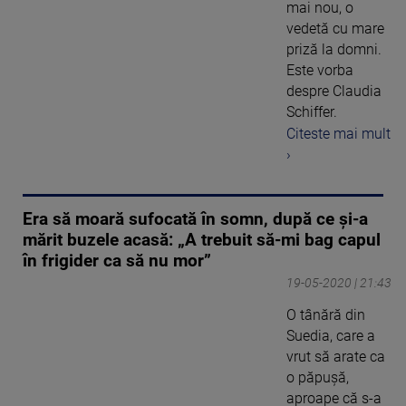
mai nou, o
vedetă cu mare
priză la domni.
Este vorba
despre Claudia
Schiffer.
Citeste mai mult
›
Era să moară sufocată în somn, după ce și-a
mărit buzele acasă: „A trebuit să-mi bag capul
în frigider ca să nu mor”
19-05-2020 | 21:43
O tânără din
Suedia, care a
vrut să arate ca
o păpușă,
aproape că s-a