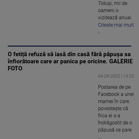
Totuşi, mii de
oameni o
vizitează anual.
Citeste mai mult
›
O fetiță refuză să iasă din casă fără păpușa sa
înfiorătoare care ar panica pe oricine. GALERIE
FOTO
04-09-2022 | 14:55
Postarea de pe
Facebook a unei
mamei în care
povestește că
fiica ei s-a
îndrăgostit de o
păpusă ce pare
...