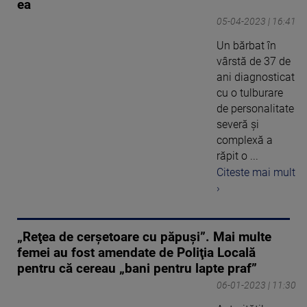
ea
05-04-2023 | 16:41
Un bărbat în
vârstă de 37 de
ani diagnosticat
cu o tulburare
de personalitate
severă și
complexă a
răpit o ...
Citeste mai mult
›
„Reţea de cerşetoare cu păpuşi”. Mai multe
femei au fost amendate de Poliţia Locală
pentru că cereau „bani pentru lapte praf”
06-01-2023 | 11:30