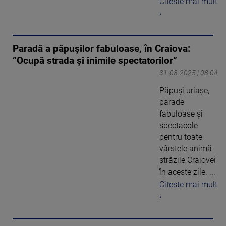
Citeste mai mult
›
Paradă a păpușilor fabuloase, în Craiova:
”Ocupă strada și inimile spectatorilor”
31-08-2025 | 08:04
Păpuși uriașe,
parade
fabuloase și
spectacole
pentru toate
vârstele animă
străzile Craiovei
în aceste zile. ...
Citeste mai mult
›