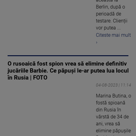
Berlin, după o
perioadă de
testare. Clienții
vor putea ...
Citeste mai mult
›
O rusoaică fost spion vrea să elimine definitiv
jucăriile Barbie. Ce păpuși le-ar putea lua locul
în Rusia | FOTO
04-08-2023 | 11:14
Marina Butina, o
fostă spioană
din Rusia în
vârstă de 34 de
ani, vrea să
elimine păpușile