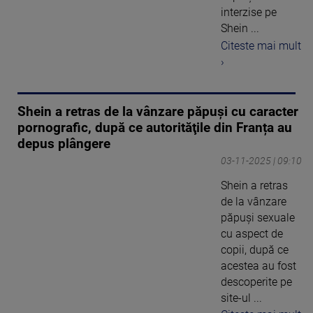
interzise pe
Shein ...
Citeste mai mult
›
Shein a retras de la vânzare păpuşi cu caracter
pornografic, după ce autorităţile din Franța au
depus plângere
03-11-2025 | 09:10
Shein a retras
de la vânzare
păpuşi sexuale
cu aspect de
copii, după ce
acestea au fost
descoperite pe
site-ul ...