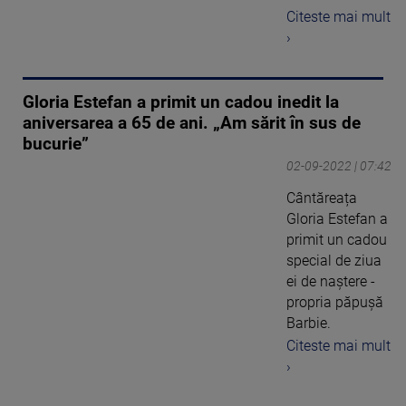
Citeste mai mult
›
Gloria Estefan a primit un cadou inedit la
aniversarea a 65 de ani. „Am sărit în sus de
bucurie”
02-09-2022 | 07:42
Cântăreața
Gloria Estefan a
primit un cadou
special de ziua
ei de naștere -
propria păpușă
Barbie.
Citeste mai mult
›