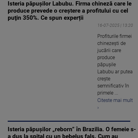
Isteria păpușilor Labubu. Firma chineză care le
produce prevede o creştere a profitului cu cel
puţin 350%. Ce spun experții
16-07-2025 | 13:20
Profiturile firmei
chinezești de
jucării care
produce
păpuşile
Labubu ar putea
crește
semnificativ în
primele ...
Citeste mai mult
›
Isteria păpușilor „reborn” în Brazilia. O femeie s-
a dus la spital cu un bebeluș fals. Cum au