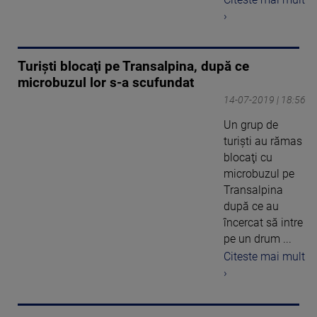
›
Turişti blocaţi pe Transalpina, după ce
microbuzul lor s-a scufundat
14-07-2019 | 18:56
Un grup de
turişti au rămas
blocaţi cu
microbuzul pe
Transalpina
după ce au
încercat să intre
pe un drum ...
Citeste mai mult
›