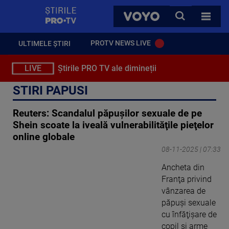
StirilePROTV
CAUTA
VOYO
TOATE 
PROTV NEWS LIVE
ULTIMELE ȘTIRI
LIVE
Știrile PRO TV ale dimineții
STIRI PAPUSI
Reuters: Scandalul păpuşilor sexuale de pe
Shein scoate la iveală vulnerabilităţile pieţelor
online globale
08-11-2025 | 07:33
Ancheta din
Franţa privind
vânzarea de
păpuşi sexuale
cu înfăţişare de
copil şi arme