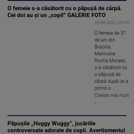
O femeie s-a căsătorit cu o păpușă de cârpă.
Cei doi au și un „copil” GALERIE FOTO
26-06-2022 | 00:00
O femeie de 37
de ani din
Brazilia,
Meirivone
Rocha Moraes,
s-a căsătorit cu
o păpușă de
cârpă după ce a
primit-o ...
Citeste mai mult
›
Păpușile „Huggy Wuggy”, jucăriile
controversate adorate de copii. Avertismentul