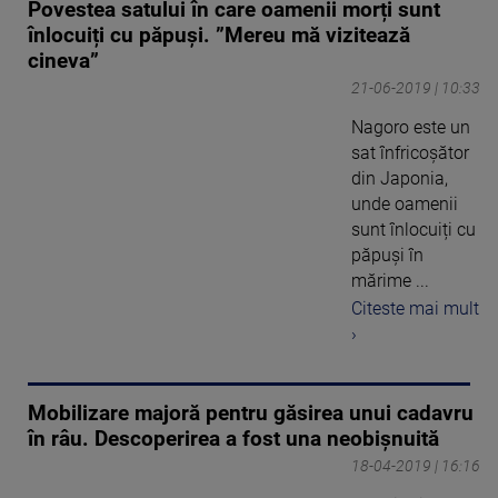
Povestea satului în care oamenii morți sunt
înlocuiți cu păpuși. ”Mereu mă vizitează
cineva”
21-06-2019 | 10:33
Nagoro este un
sat înfricoșător
din Japonia,
unde oamenii
sunt înlocuiți cu
păpuși în
mărime ...
Citeste mai mult
›
Mobilizare majoră pentru găsirea unui cadavru
în râu. Descoperirea a fost una neobișnuită
18-04-2019 | 16:16