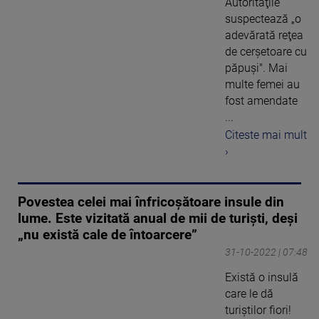
Autorităţile
suspectează „o
adevărată reţea
de cerşetoare cu
păpuşi". Mai
multe femei au
fost amendate
...
Citeste mai mult
›
Povestea celei mai înfricoșătoare insule din
lume. Este vizitată anual de mii de turiști, deși
„nu există cale de întoarcere”
31-10-2022 | 07:48
Există o insulă
care le dă
turiștilor fiori!