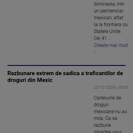
dimineata, intr-
un penitenciar
mexican, aflat
la la frontiera cu
Statele Unite.
Cei 41 ...
Citeste mai mult
›
Razbunare extrem de sadica a traficantilor de
droguri din Mexic
23-12-2009 | 00:00
Cartelurile de
droguri
mexicane nu au
mila. Ca sa
razbune
moartea unui