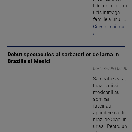
lider de-al lor, au
ucis intreaga
familie a unui ...
Citeste mai mult
›
Debut spectaculos al sarbatorilor de iarna in
Brazilia si Mexic!
06-12-2009 | 00:00
Sambata seara,
brazilienii si
mexicanii au
admirat
fascinati
aprinderea a doi
brazi de Craciun
uriasi. Pentru un