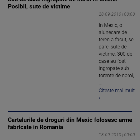
Posibil, sute de victime
28-09-2010 | 00:00
In Mexic, o
alunecare de
teren a facut, se
pare, sute de
victime. 300 de
case au fost
ingropate sub
torente de noroi,
...
Citeste mai mult
›
Cartelurile de droguri din Mexic folosesc arme
fabricate in Romania
13-09-2010 | 00:00