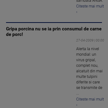
sambata ANSA.
Citeste mai mult
›
Gripa porcina nu se ia prin consumul de carne
de porc!
27-04-2009 | 00:00
Alerta la nivel
mondial: un
virus gripal,
complet nou,
alcatuit din mai
multe tulpini
diferite si care
se transmite de
...
Citeste mai mult
›