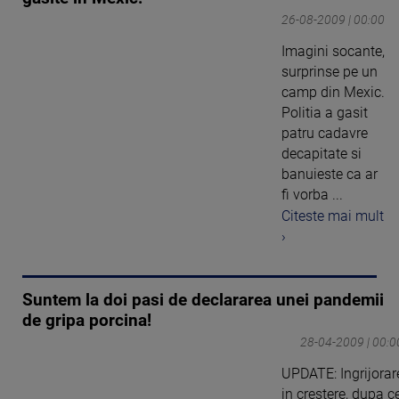
26-08-2009 | 00:00
Imagini socante,
surprinse pe un
camp din Mexic.
Politia a gasit
patru cadavre
decapitate si
banuieste ca ar
fi vorba ...
Citeste mai mult
›
Suntem la doi pasi de declararea unei pandemii
de gripa porcina!
28-04-2009 | 00:0
UPDATE: Ingrijorar
in crestere, dupa c