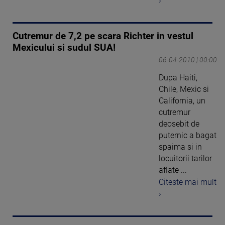
›
Cutremur de 7,2 pe scara Richter in vestul
Mexicului si sudul SUA!
06-04-2010 | 00:00
Dupa Haiti,
Chile, Mexic si
California, un
cutremur
deosebit de
puternic a bagat
spaima si in
locuitorii tarilor
aflate ...
Citeste mai mult
›