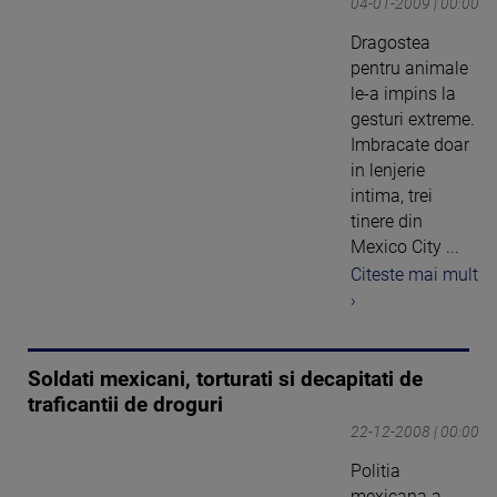
04-01-2009 | 00:00
Dragostea
pentru animale
le-a impins la
gesturi extreme.
Imbracate doar
in lenjerie
intima, trei
tinere din
Mexico City ...
Citeste mai mult
›
Soldati mexicani, torturati si decapitati de
traficantii de droguri
22-12-2008 | 00:00
Politia
mexicana a