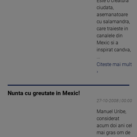
Este o creatura
ciudata,
asemanatoare
cu salamandra,
care traieste in
canalele din
Mexic si a
inspirat candva,
...
Citeste mai mult
›
Nunta cu greutate in Mexic!
27-10-2008 | 00:00
Manuel Uribe,
considerat
acum doi ani cel
mai gras om de