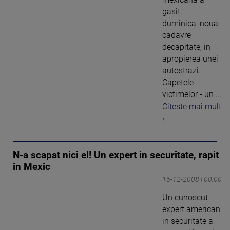
gasit,
duminica, noua
cadavre
decapitate, in
apropierea unei
autostrazi.
Capetele
victimelor - un ...
Citeste mai mult
›
N-a scapat nici el! Un expert in securitate, rapit
in Mexic
16-12-2008 | 00:00
Un cunoscut
expert american
in securitate a