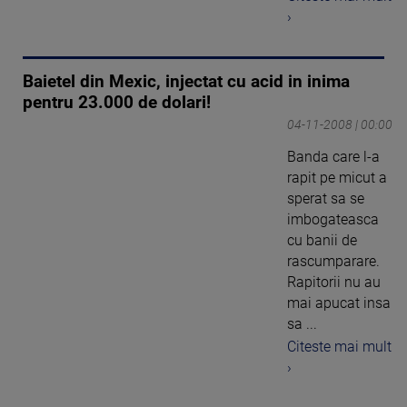
›
Baietel din Mexic, injectat cu acid in inima
pentru 23.000 de dolari!
04-11-2008 | 00:00
Banda care l-a
rapit pe micut a
sperat sa se
imbogateasca
cu banii de
rascumparare.
Rapitorii nu au
mai apucat insa
sa ...
Citeste mai mult
›