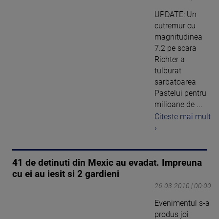
UPDATE: Un
cutremur cu
magnitudinea
7.2 pe scara
Richter a
tulburat
sarbatoarea
Pastelui pentru
milioane de ...
Citeste mai mult
›
41 de detinuti din Mexic au evadat. Impreuna
cu ei au iesit si 2 gardieni
26-03-2010 | 00:00
Evenimentul s-a
produs joi