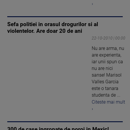
›
Sefa politiei in orasul drogurilor si al
violentelor. Are doar 20 de ani
22-10-2010 | 00:00
Nu are arma, nu
are experienta,
iar unii spun ca
nu are nici
sanse! Marisol
Valles Garcia
este o tanara
studenta de ...
Citeste mai mult
›
300 de case ingropate de noroi in Mexic!