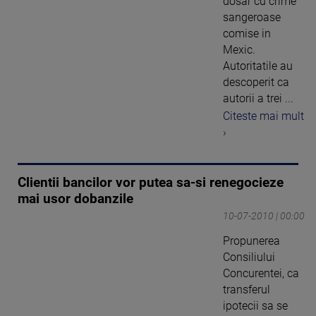
dosar cu crime
sangeroase
comise in
Mexic.
Autoritatile au
descoperit ca
autorii a trei ...
Citeste mai mult
›
Clientii bancilor vor putea sa-si renegocieze
mai usor dobanzile
10-07-2010 | 00:00
Propunerea
Consiliului
Concurentei, ca
transferul
ipotecii sa se