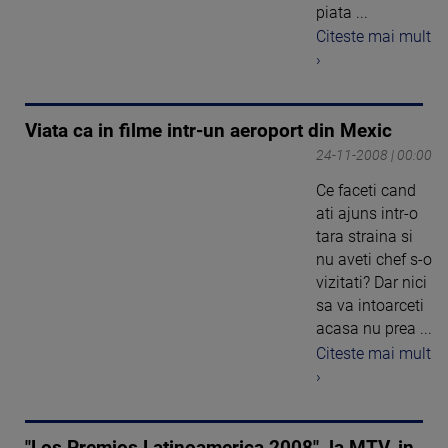
piata ...
Citeste mai mult
›
Viata ca in filme intr-un aeroport din Mexic
24-11-2008 | 00:00
Ce faceti cand
ati ajuns intr-o
tara straina si
nu aveti chef s-o
vizitati? Dar nici
sa va intoarceti
acasa nu prea ...
Citeste mai mult
›