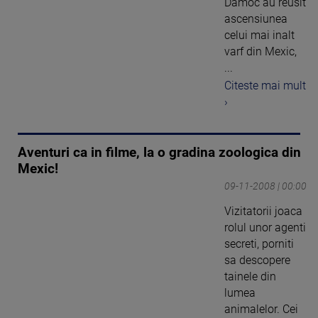
Damoc au reusit
ascensiunea
celui mai inalt
varf din Mexic,
...
Citeste mai mult
›
Aventuri ca in filme, la o gradina zoologica din
Mexic!
09-11-2008 | 00:00
Vizitatorii joaca
rolul unor agenti
secreti, porniti
sa descopere
tainele din
lumea
animalelor. Cei