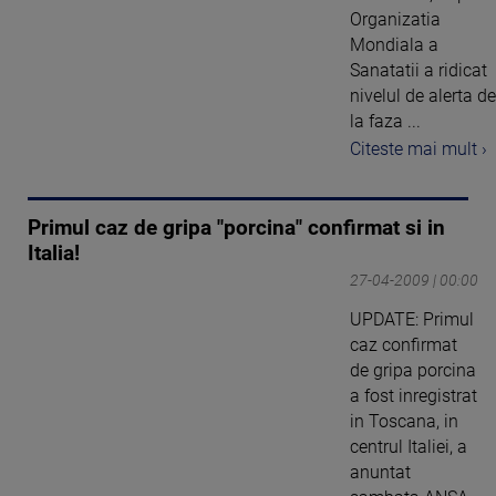
Organizatia
Mondiala a
Sanatatii a ridicat
nivelul de alerta de
la faza ...
Citeste mai mult ›
Primul caz de gripa "porcina" confirmat si in
Italia!
27-04-2009 | 00:00
UPDATE: Primul
caz confirmat
de gripa porcina
a fost inregistrat
in Toscana, in
centrul Italiei, a
anuntat