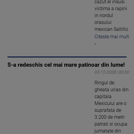
cazut el insusi
victima a rapirii
in nordul
orasului
mexican Saltillo.
Citeste mai mult
›
S-a redeschis cel mai mare patinoar din lume!
03-12-2008 | 00:00
Ringul de
gheata urias din
capitala
Mexicului are o
suprafata de
3.200 de metri
patrati si ocupa
jumatate din