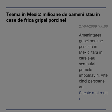
Teama in Mexic: milioane de oameni stau in
case de frica gripei porcine!
27-04-2009 | 00:00
Amenintarea
gripei porcine
persista in
Mexic, tara in
care s-au
semnalat
primele
imbolnaviri. Alte
cinci persoane
au ...
Citeste mai mult
›