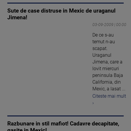
Sute de case distruse in Mexic de uraganul
Jimena!
03-09-2009 | 00:00
De ce s-au
temut n-au
scapat.
Uraganul
Jimena, care a
lovit miercuri
peninsula Baja
California, din
Mexic, a lasat ...
Citeste mai mult
›
Razbunare in stil mafiot! Cadavre decapitate,
gasite in Mexic!