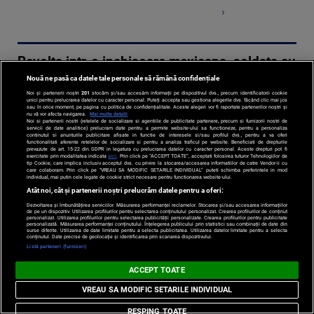
›
Revolta intr-o inchisoare mexicana, soldata cu
21 de morti
Nouă ne pasă ca datele tale personale să rămână confidențiale
21-10-2008 | 00:00
Noi și partenerii noștri
201
stocăm și/sau accesăm informații pe dispozitivul dvs., precum identificatorii cookie
unici pentru prelucrarea datelor cu caracter personal. Puteți accepta sau gestiona alegerile dvs. făcând clic mai jos
sau în orice moment, pe pagina cu politica de confidențialitate. Aceste alegeri vor fi raportate partenerilor noștri și
nu vă vor afecta navigarea.
Mai multe detalii
Alte 20 de
Noi si partenerii nostri (retelele de socializare si agentiile de publicitate partenere, precum si furnizorii nostri de
servicii de date analitice) prelucram date pentru a permite website-ului sa functioneze, pentru a personaliza
persoane sunt
continutul si anunturile publicitare afisate in functie de interesele si/sau profilul dvs., pentru a va oferi
functionalitati aferente retelelor de socializare si pentru a analiza traficul pe website. Beneficiati de drepturile
ranite, in urma
prevazute de art. 15-22 din GDPR in legatura cu prelucrarea datelor cu caracter personal. Aceste drepturi pot fi
exercitate prin modalitatea indicata
aici
. Prin click pe “ACCEPT TOATE”, acceptati folosirea tuturor Tehnologiilor de
tip Cookie, care implica inclusiv acceptul dvs. cu privire la stocarea/accesarea informatiilor de catre Vendor-ii cu
unei revolte care
care colaboram. Prin click pe “VREAU SA MODIFIC SETARILE INDIVIDUAL” puteti schimba preferintele in mod
individual, mai putin cele legate de cookie strict necesare pentru functionarea website-ului.
a izbucnit dintr-
Atât noi, cât și partenerii noștri prelucrăm datele pentru a oferi:
o inchisoare.
Dezvoltarea și îmbunătățirea serviciilor. Măsurarea performanței reclamelor. Stocarea și/sau accesarea informațiilor
de pe un dispozitiv. Utilizarea profilurilor pentru selectarea conținutului personalizat. Crearea profilurilor de conținut
Victimele ar fi
personalizat. Utilizarea profilurilor pentru selectarea publicității personalizate. Crearea profilurilor pentru publicitate
personalizată. Măsurarea performanței conținutului. Înțelegerea publicului prin statistici sau combinații de date din
murit ...
surse diferite. Utilizarea de date limitate pentru a selecta publicitatea. Utilizarea datelor limitate pentru a selecta
conținutul. Date precise de geolocație și identificarea prin scanarea dispozitivului.
Citeste mai mult
Listă parteneri (furnizori)
›
ACCEPT TOATE
VREAU SA MODIFIC SETARILE INDIVIDUAL
RESPING TOATE