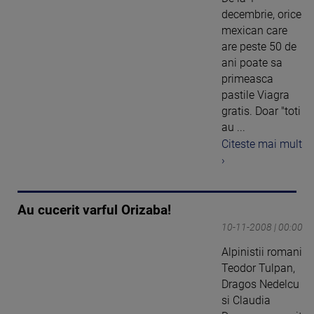
decembrie, orice
mexican care
are peste 50 de
ani poate sa
primeasca
pastile Viagra
gratis. Doar "toti
au ...
Citeste mai mult
›
Au cucerit varful Orizaba!
10-11-2008 | 00:00
Alpinistii romani
Teodor Tulpan,
Dragos Nedelcu
si Claudia