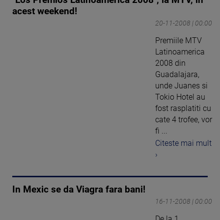
"Los Premios Latinoamerica 2008", la MTV, in
acest weekend!
20-11-2008 | 00:00
Premiile MTV
Latinoamerica
2008 din
Guadalajara,
unde Juanes si
Tokio Hotel au
fost rasplatiti cu
cate 4 trofee, vor
fi ...
Citeste mai mult
›
In Mexic se da Viagra fara bani!
16-11-2008 | 00:00
De la 1