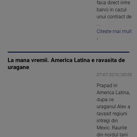
faca direct intre
banci in cazul
unui contract de
...
Citeste mai mult
›
La mana vremii. America Latina e ravasita de
uragane
07-07-2010 | 00:00
Prapad in
America Latina,
dupa ce
uraganul Alex a
ravasit regiuni
intregi din
Mexic. Raurile
din nordul tarii