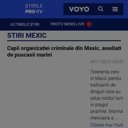
StirilePROTV
CAUTA
VOYO
TOATE 
PROTV NEWS LIVE
ULTIMELE ȘTIRI
STIRI MEXIC
Capii organizatiei criminale din Mexic, asediati
de puscasii marini
08-11-2010 | 00:00
Toleranta zero
in Mexic pentru
traficantii de
droguri care au
adus nordul tarii
in pragul
anarhiei. Marina
mexicana a ...
Citeste mai mult