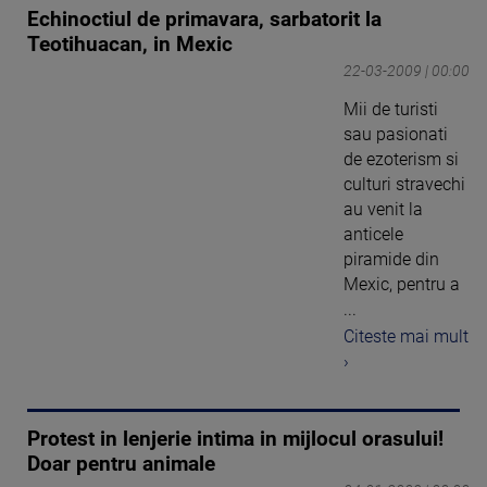
Echinoctiul de primavara, sarbatorit la
Teotihuacan, in Mexic
22-03-2009 | 00:00
Mii de turisti
sau pasionati
de ezoterism si
culturi stravechi
au venit la
anticele
piramide din
Mexic, pentru a
...
Citeste mai mult
›
Protest in lenjerie intima in mijlocul orasului!
Doar pentru animale