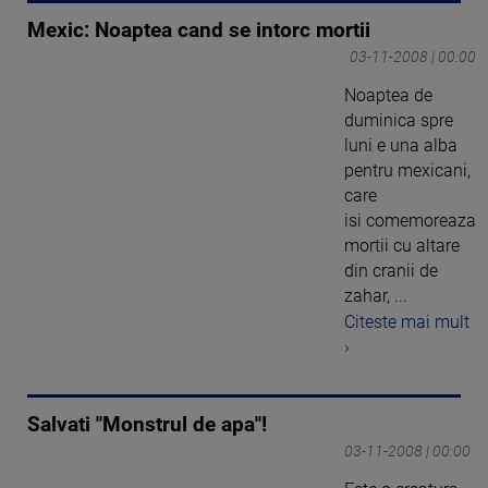
Mexic: Noaptea cand se intorc mortii
03-11-2008 | 00:00
Noaptea de
duminica spre
luni e una alba
pentru mexicani,
care
isi comemoreaza
mortii cu altare
din cranii de
zahar, ...
Citeste mai mult
›
Salvati "Monstrul de apa"!
03-11-2008 | 00:00