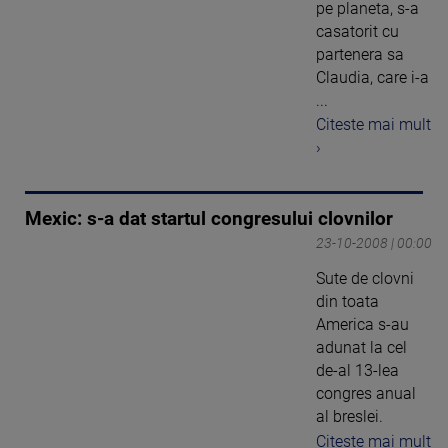
pe planeta, s-a
casatorit cu
partenera sa
Claudia, care i-a
...
Citeste mai mult
›
Mexic: s-a dat startul congresului clovnilor
23-10-2008 | 00:00
Sute de clovni
din toata
America s-au
adunat la cel
de-al 13-lea
congres anual
al breslei.
Citeste mai mult