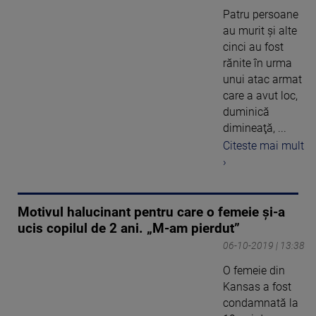
Patru persoane
au murit şi alte
cinci au fost
rănite în urma
unui atac armat
care a avut loc,
duminică
dimineaţă, ...
Citeste mai mult
›
Motivul halucinant pentru care o femeie și-a
ucis copilul de 2 ani. „M-am pierdut”
06-10-2019 | 13:38
O femeie din
Kansas a fost
condamnată la