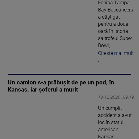
Echipa Tampa
Bay Buccaneers
a câştigat
pentru a doua
oară în istoria
sa trofeul Super
Bowl, ...
Citeste mai mult
›
Un camion s-a prăbușit de pe un pod, în
Kansas, iar șoferul a murit
10-12-2020 | 09:19
Un cumplit
accident a avut
loc în statul
american
Kansas.