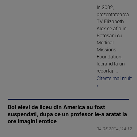
In 2002,
prezentatoarea
TV Elizabeth
Alex se afla in
Botosani cu
Medical
Missions
Foundation,
lucrand la un
reportaj ...
Citeste mai mult
›
Doi elevi de liceu din America au fost
suspendati, dupa ce un profesor le-a aratat la
ore imagini erotice
04-05-2014 | 14:12