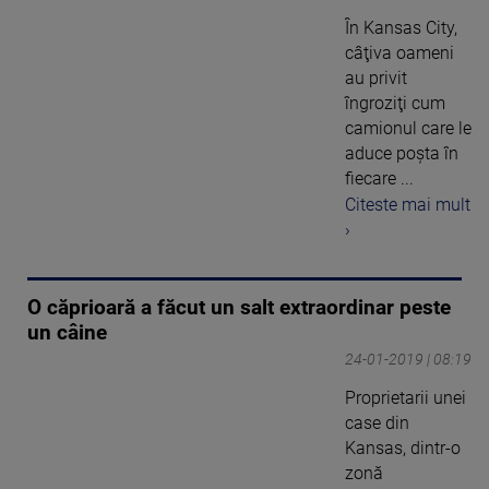
În Kansas City,
câţiva oameni
au privit
îngroziţi cum
camionul care le
aduce poşta în
fiecare ...
Citeste mai mult
›
O căprioară a făcut un salt extraordinar peste
un câine
24-01-2019 | 08:19
Proprietarii unei
case din
Kansas, dintr-o
zonă