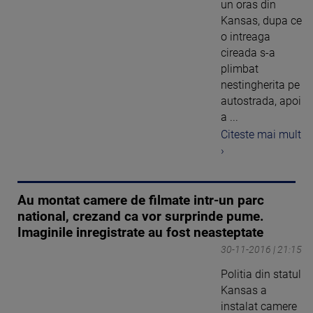
un oras din
Kansas, dupa ce
o intreaga
cireada s-a
plimbat
nestingherita pe
autostrada, apoi
a ...
Citeste mai mult
›
Au montat camere de filmate intr-un parc
national, crezand ca vor surprinde pume.
Imaginile inregistrate au fost neasteptate
30-11-2016 | 21:15
Politia din statul
Kansas a
instalat camere