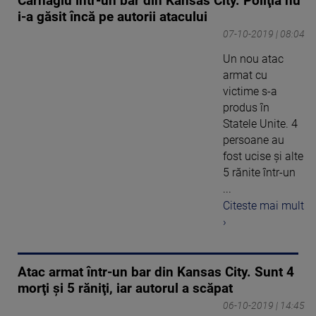
Carnagiu într-un bar din Kansas City. Poliţia nu
i-a găsit încă pe autorii atacului
07-10-2019 | 08:04
Un nou atac
armat cu
victime s-a
produs în
Statele Unite. 4
persoane au
fost ucise şi alte
5 rănite într-un
...
Citeste mai mult
›
Atac armat într-un bar din Kansas City. Sunt 4
morţi şi 5 răniţi, iar autorul a scăpat
06-10-2019 | 14:45