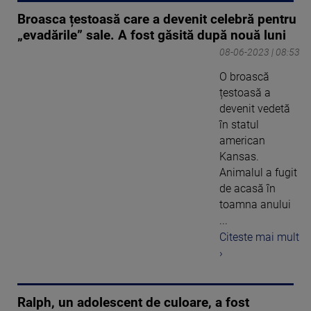
Broasca țestoasă care a devenit celebră pentru
„evadările” sale. A fost găsită după nouă luni
08-06-2023 | 08:53
O broască
țestoasă a
devenit vedetă
în statul
american
Kansas.
Animalul a fugit
de acasă în
toamna anului
...
Citeste mai mult
›
Ralph, un adolescent de culoare, a fost