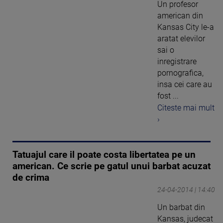
Un profesor
american din
Kansas City le-a
aratat elevilor
sai o
inregistrare
pornografica,
insa cei care au
fost ...
Citeste mai mult
›
Tatuajul care il poate costa libertatea pe un
american. Ce scrie pe gatul unui barbat acuzat
de crima
24-04-2014 | 14:40
Un barbat din
Kansas, judecat