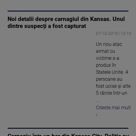
Noi detalii despre carnagiul din Kansas. Unul
dintre suspecți a fost capturat
07-10-2019 | 13:10
Un nou atac
armat cu
victime s-a
produs în
Statele Unite. 4
persoane au
fost ucise şi alte
5 rănite într-un
...
Citeste mai mult
›