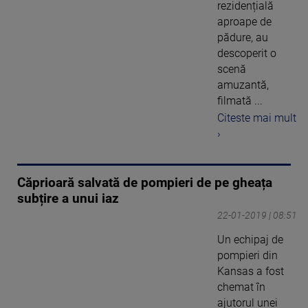
rezidențială
aproape de
pădure, au
descoperit o
scenă
amuzantă,
filmată ...
Citeste mai mult
›
Căprioară salvată de pompieri de pe gheața
subțire a unui iaz
22-01-2019 | 08:51
Un echipaj de
pompieri din
Kansas a fost
chemat în
ajutorul unei