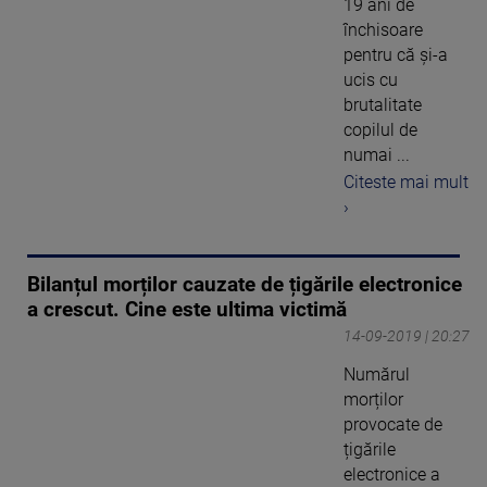
19 ani de
închisoare
pentru că și-a
ucis cu
brutalitate
copilul de
numai ...
Citeste mai mult
›
Bilanțul morților cauzate de țigările electronice
a crescut. Cine este ultima victimă
14-09-2019 | 20:27
Numărul
morților
provocate de
țigările
electronice a