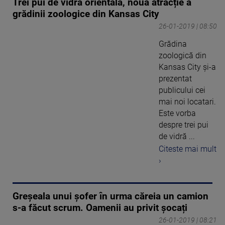
Trei pui de vidră orientală, noua atracție a
grădinii zoologice din Kansas City
26-01-2019 | 08:50
Grădina
zoologică din
Kansas City şi-a
prezentat
publicului cei
mai noi locatari.
Este vorba
despre trei pui
de vidră ...
Citeste mai mult
›
Greșeala unui șofer în urma căreia un camion
s-a făcut scrum. Oamenii au privit șocați
26-01-2019 | 08:21