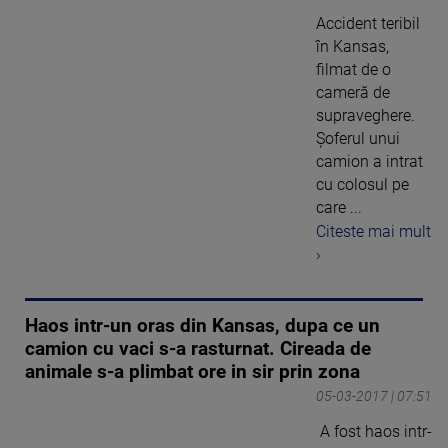
Accident teribil
în Kansas,
filmat de o
cameră de
supraveghere.
Şoferul unui
camion a intrat
cu colosul pe
care ...
Citeste mai mult
›
Haos intr-un oras din Kansas, dupa ce un
camion cu vaci s-a rasturnat. Cireada de
animale s-a plimbat ore in sir prin zona
05-03-2017 | 07:51
A fost haos intr-