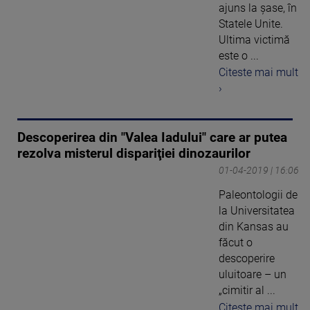
ajuns la șase, în
Statele Unite.
Ultima victimă
este o ...
Citeste mai mult
›
Descoperirea din "Valea Iadului" care ar putea
rezolva misterul dispariţiei dinozaurilor
01-04-2019 | 16:06
Paleontologii de
la Universitatea
din Kansas au
făcut o
descoperire
uluitoare – un
„cimitir al ...
Citeste mai mult