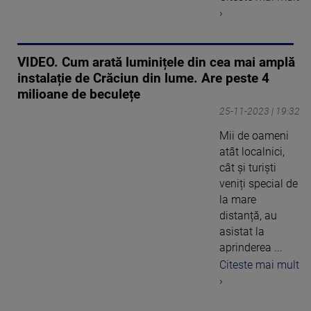
›
VIDEO. Cum arată luminițele din cea mai amplă
instalație de Crăciun din lume. Are peste 4
milioane de beculețe
25-11-2023 | 19:32
Mii de oameni
atât localnici,
cât și turiști
veniți special de
la mare
distanță, au
asistat la
aprinderea ...
Citeste mai mult
›