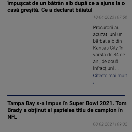
împușcat de un bătrân alb după ce a ajuns la o
casă greșită. Ce a declarat băiatul
18-04-2023 | 07:56
Procurorii au
acuzat luni un
bărbat alb din
Kansas City, în
vârstă de 84 de
ani, de două
infracţiuni ...
Citeste mai mult
›
Tampa Bay s-a impus în Super Bowl 2021. Tom
Brady a obținut al șaptelea titlu de campion în
NFL
08-02-2021 | 09:32