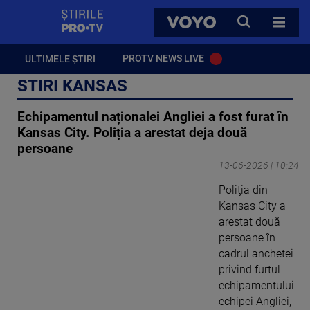
StirilePROTV
CAUTA
VOYO
TOATE 
PROTV NEWS LIVE
ULTIMELE ȘTIRI
STIRI KANSAS
Echipamentul naționalei Angliei a fost furat în
Kansas City. Poliția a arestat deja două
persoane
13-06-2026 | 10:24
Poliţia din
Kansas City a
arestat două
persoane în
cadrul anchetei
privind furtul
echipamentului
echipei Angliei,