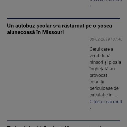
›
Un autobuz școlar s-a răsturnat pe o șosea
alunecoasă în Missouri
08-02-2019 | 07:48
Gerul care a
venit după
ninsori şi ploaia
înghețată au
provocat
condiții
periculoase de
circulație în ...
Citeste mai mult
›