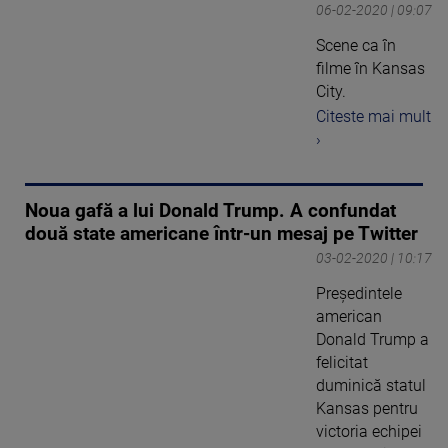
06-02-2020 | 09:07
Scene ca în
filme în Kansas
City.
Citeste mai mult
›
Noua gafă a lui Donald Trump. A confundat
două state americane într-un mesaj pe Twitter
03-02-2020 | 10:17
Preşedintele
american
Donald Trump a
felicitat
duminică statul
Kansas pentru
victoria echipei