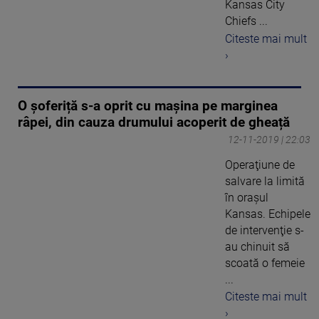
Kansas City
Chiefs ...
Citeste mai mult
›
O șoferiță s-a oprit cu mașina pe marginea
râpei, din cauza drumului acoperit de gheață
12-11-2019 | 22:03
Operaţiune de
salvare la limită
în oraşul
Kansas. Echipele
de intervenţie s-
au chinuit să
scoată o femeie
...
Citeste mai mult
›