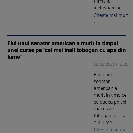
trimis la
inchisoare si, ...
Citeste mai mult
›
Fiul unui senator american a murit in timpul
unei curse pe "cel mai inalt tobogan cu apa din
lume"
08-08-2016 | 12:38
Fiul unui
senator
american a
murit in timp ce
se dadea pe cel
mai mare
tobogan cu apa
din lume.
Citeste mai mult