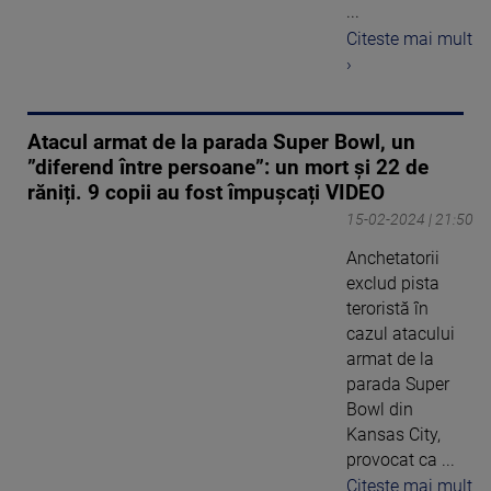
...
Citeste mai mult
›
Atacul armat de la parada Super Bowl, un
”diferend între persoane”: un mort și 22 de
răniți. 9 copii au fost împușcați VIDEO
15-02-2024 | 21:50
Anchetatorii
exclud pista
teroristă în
cazul atacului
armat de la
parada Super
Bowl din
Kansas City,
provocat ca ...
Citeste mai mult