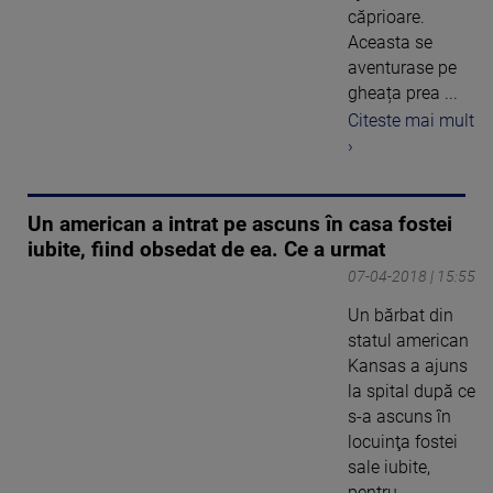
căprioare.
Aceasta se
aventurase pe
gheața prea ...
Citeste mai mult
›
Un american a intrat pe ascuns în casa fostei
iubite, fiind obsedat de ea. Ce a urmat
07-04-2018 | 15:55
Un bărbat din
statul american
Kansas a ajuns
la spital după ce
s-a ascuns în
locuinţa fostei
sale iubite,
pentru ...