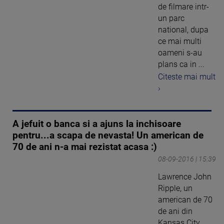
de filmare intr-
un parc
national, dupa
ce mai multi
oameni s-au
plans ca in ...
Citeste mai mult
›
A jefuit o banca si a ajuns la inchisoare
pentru...a scapa de nevasta! Un american de
70 de ani n-a mai rezistat acasa :)
08-09-2016 | 15:39
Lawrence John
Ripple, un
american de 70
de ani din
Kansas City,