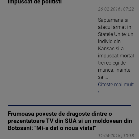
impuscat de politisti
26-02-2016 | 07:22
Saptamana si
atacul armat in
Statele Unite: un
individ din
Kansas si-a
impuscat mortal
trei colegi de
munca, inainte
sa ...
Citeste mai mult
›
Frumoasa poveste de dragoste dintre o
prezentatoare TV din SUA si un moldovean din
Botosani: "Mi-a dat o noua viata!"
11-04-2015 | 10:18