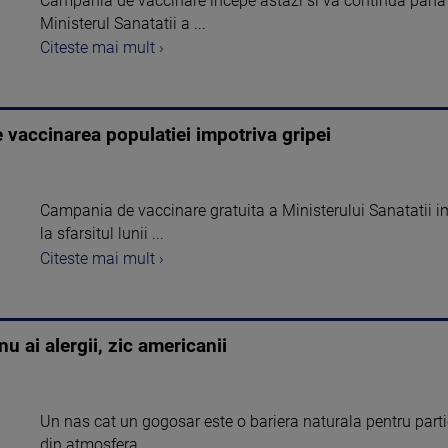
Campania de vaccinare incepe astazi si va continua pana la
Ministerul Sanatatii a ...
Citeste mai mult ›
e vaccinarea populatiei impotriva gripei
Campania de vaccinare gratuita a Ministerului Sanatatii i
la sfarsitul lunii ...
Citeste mai mult ›
nu ai alergii, zic americanii
Un nas cat un gogosar este o bariera naturala pentru particu
din atmosfera, ...