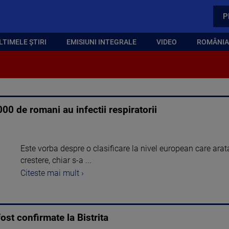
P
LTIMELE ȘTIRI
EMISIUNI INTEGRALE
VIDEO
ROMÂNIA,
00 de romani au infectii respiratorii
Este vorba despre o clasificare la nivel european care arat
crestere, chiar s-a ...
Citeste mai mult ›
ost confirmate la Bistrita