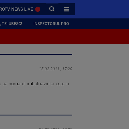
CAUTA
ROTV NEWS LIVE
TOATE CATEGORIILE
 TE IUBESC!
INSPECTORUL PRO
15-02-2011 | 17:20
a ca numarul imbolnavirilor este in