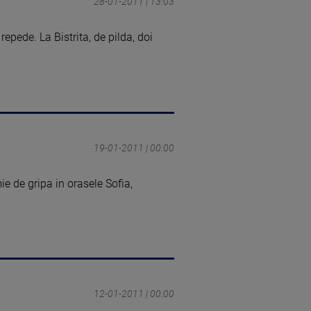
28-01-2011 | 13:03
epede. La Bistrita, de pilda, doi
19-01-2011 | 00:00
ie de gripa in orasele Sofia,
12-01-2011 | 00:00