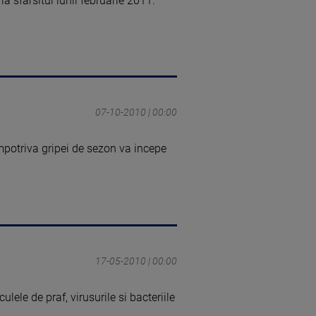
 sfarsitul lunii februarie 2011.
07-10-2010 | 00:00
mpotriva gripei de sezon va incepe
17-05-2010 | 00:00
lele de praf, virusurile si bacteriile