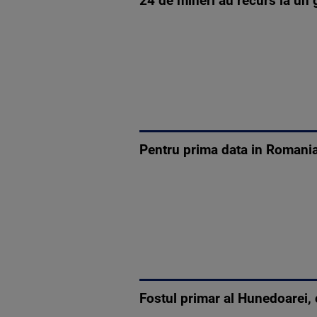
24 de mineri au recurs la un 
Pentru prima data in Romania,
Fostul primar al Hunedoarei, 