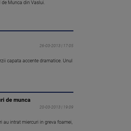
al de Munca din Vaslui.
26-03-2013 | 17:05
urzii capata accente dramatice. Unul
curi de munca
20-03-2013 | 19:09
 au intrat miercuri in greva foamei,