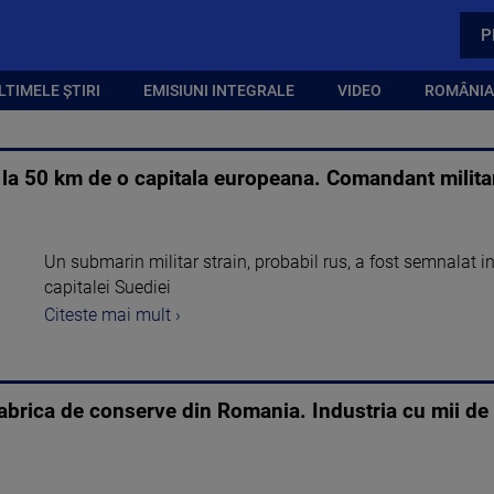
P
LTIMELE ȘTIRI
EMISIUNI INTEGRALE
VIDEO
ROMÂNIA,
a 50 km de o capitala europeana. Comandant militar: 
Un submarin militar strain, probabil rus, a fost semnalat i
capitalei Suediei
Citeste mai mult ›
brica de conserve din Romania. Industria cu mii de a