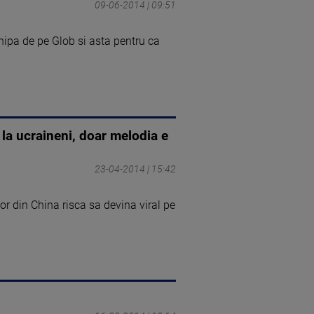
09-06-2014 | 09:51
hipa de pe Glob si asta pentru ca
 la ucraineni, doar melodia e
23-04-2014 | 15:42
lor din China risca sa devina viral pe