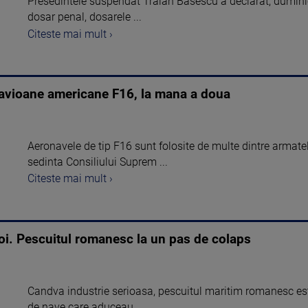
Presedintele suspendat Traian Basescu a declarat, duminica
dosar penal, dosarele ...
Citeste mai mult ›
u avioane americane F16, la mana a doua
Aeronavele de tip F16 sunt folosite de multe dintre armatele
sedinta Consiliului Suprem ...
Citeste mai mult ›
noi. Pescuitul romanesc la un pas de colaps
Candva industrie serioasa, pescuitul maritim romanesc este
de nave care aduceau ...