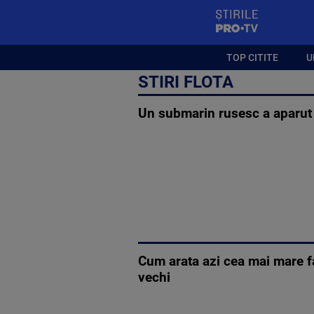
StirilePROTV
TOP CITITE
U
STIRI FLOTA
Un submarin rusesc a aparut l
Cum arata azi cea mai mare fa
vechi