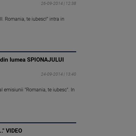
26-09-2014 | 12:38
Romania, te iubesc!" intra in
ii din lumea SPIONAJULUI
24-09-2014 | 13:40
l emisiunii "Romania, te iubesc". In
.." VIDEO