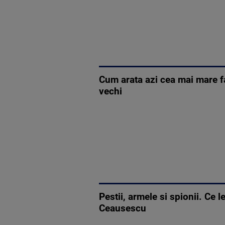
Cum arata azi cea mai mare fa
vechi
Pestii, armele si spionii. Ce 
Ceausescu