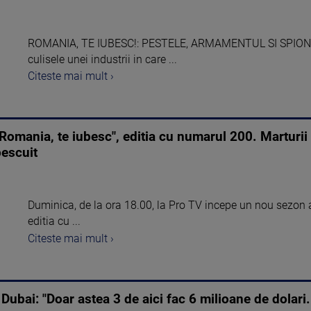
ROMANIA, TE IUBESC!: PESTELE, ARMAMENTUL SI SPIONII. 
culisele unei industrii in care ...
Citeste mai mult ›
"Romania, te iubesc", editia cu numarul 200. Martur
pescuit
Duminica, de la ora 18.00, la Pro TV incepe un nou sezon a
editia cu ...
Citeste mai mult ›
 Dubai: "Doar astea 3 de aici fac 6 milioane de dolari.