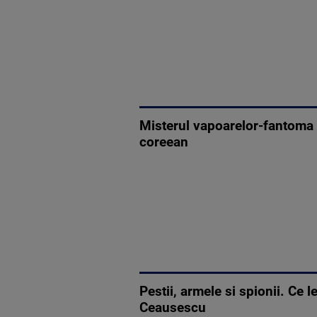
Misterul vapoarelor-fantoma r
coreean
Pestii, armele si spionii. Ce 
Ceausescu