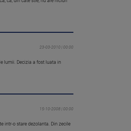
, ca, din cate stie, nu are niciun
23-03-2010 | 00:00
 lumii. Decizia a fost luata in
15-10-2008 | 00:00
 intr-o stare dezolanta. Din zecile