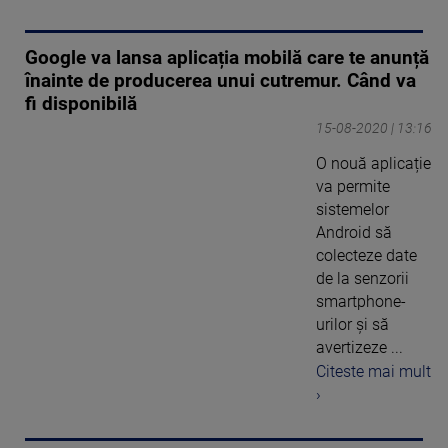
Google va lansa aplicația mobilă care te anunță
înainte de producerea unui cutremur. Când va
fi disponibilă
15-08-2020 | 13:16
O nouă aplicație
va permite
sistemelor
Android să
colecteze date
de la senzorii
smartphone-
urilor și să
avertizeze ...
Citeste mai mult
›