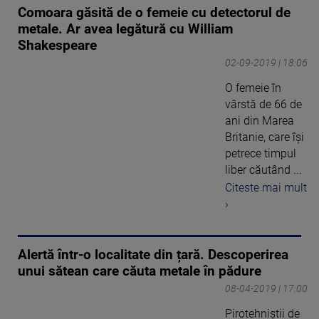
Comoara găsită de o femeie cu detectorul de
metale. Ar avea legătură cu William
Shakespeare
02-09-2019 | 18:06
O femeie în
vârstă de 66 de
ani din Marea
Britanie, care își
petrece timpul
liber căutând ...
Citeste mai mult
›
Alertă într-o localitate din țară. Descoperirea
unui sătean care căuta metale în pădure
08-04-2019 | 17:00
Pirotehniştii de