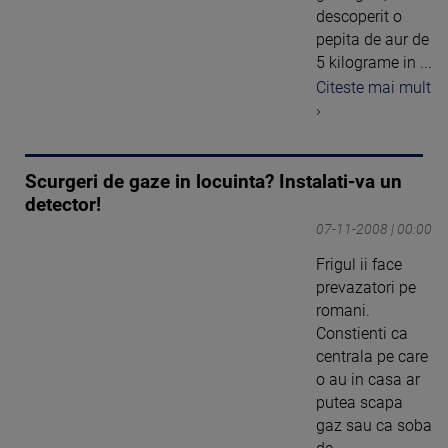
descoperit o
pepita de aur de
5 kilograme in ...
Citeste mai mult
›
Scurgeri de gaze in locuinta? Instalati-va un
detector!
07-11-2008 | 00:00
Frigul ii face
prevazatori pe
romani.
Constienti ca
centrala pe care
o au in casa ar
putea scapa
gaz sau ca soba