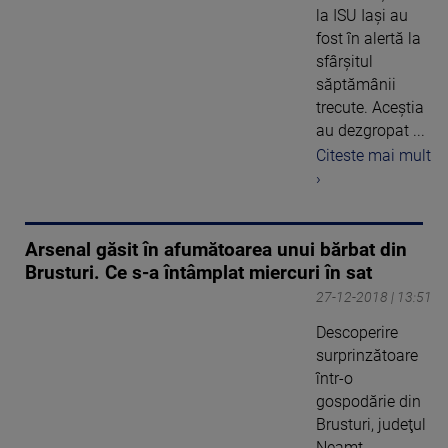
la ISU Iaşi au
fost în alertă la
sfârşitul
săptămânii
trecute. Aceştia
au dezgropat ...
Citeste mai mult
›
Arsenal găsit în afumătoarea unui bărbat din
Brusturi. Ce s-a întâmplat miercuri în sat
27-12-2018 | 13:51
Descoperire
surprinzătoare
într-o
gospodărie din
Brusturi, judeţul
Neamţ.