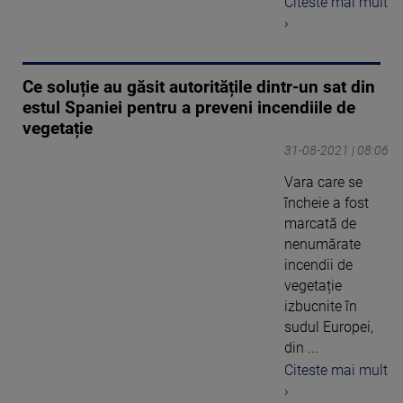
Citeste mai mult
›
Ce soluție au găsit autoritățile dintr-un sat din
estul Spaniei pentru a preveni incendiile de
vegetație
31-08-2021 | 08:06
Vara care se
încheie a fost
marcată de
nenumărate
incendii de
vegetație
izbucnite în
sudul Europei,
din ...
Citeste mai mult
›