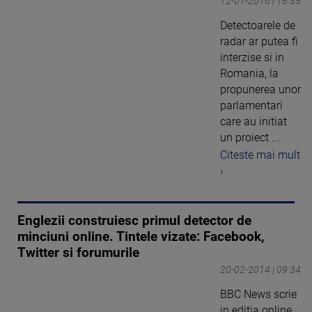
12-01-2016 | 18:35
Detectoarele de
radar ar putea fi
interzise si in
Romania, la
propunerea unor
parlamentari
care au initiat
un proiect ...
Citeste mai mult
›
Englezii construiesc primul detector de
minciuni online. Tintele vizate: Facebook,
Twitter si forumurile
20-02-2014 | 09:34
BBC News scrie
in editia online