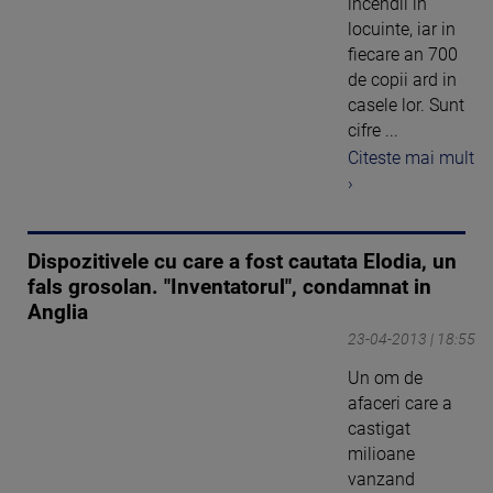
incendii in
locuinte, iar in
fiecare an 700
de copii ard in
casele lor. Sunt
cifre ...
Citeste mai mult
›
Dispozitivele cu care a fost cautata Elodia, un
fals grosolan. "Inventatorul", condamnat in
Anglia
23-04-2013 | 18:55
Un om de
afaceri care a
castigat
milioane
vanzand