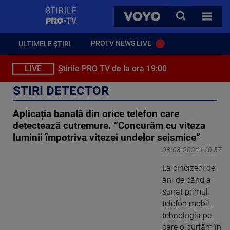
StirilePROTV
CAUTA
VOYO
TOATE 
PROTV NEWS LIVE
ULTIMELE ȘTIRI
LIVE
Știrile PRO TV de la ora 19:00
STIRI DETECTOR
Aplicația banală din orice telefon care
detectează cutremure. ”Concurăm cu viteza
luminii împotriva vitezei undelor seismice”
08-08-2024 | 10:57
La cincizeci de
ani de când a
sunat primul
telefon mobil,
tehnologia pe
care o purtăm în