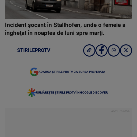
ISTOCK
Incident şocant în Stallhofen, unde o femeie a
îngheţat în noaptea de luni spre marţi.
STIRILEPROTV
ADAUGĂ ȘTIRILE PROTV CA SURSĂ PREFERATĂ
URMĂREȘTE ȘTIRILE PROTV ÎN GOOGLE DISCOVER