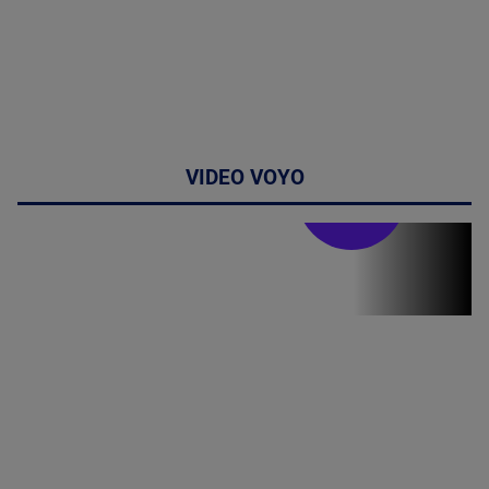
VIDEO VOYO
Stirile PRO TV
Stirile PRO
TV # 19.00 -
05 August