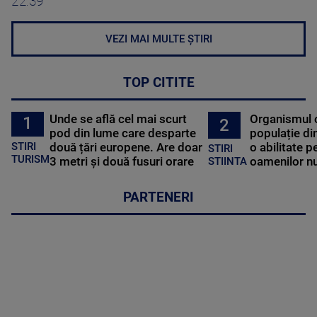
22:39
VEZI MAI MULTE ȘTIRI
TOP CITITE
Unde se află cel mai scurt
Organismul 
1
2
pod din lume care desparte
populație di
STIRI
două țări europene. Are doar
o abilitate p
STIRI
TURISM
3 metri și două fusuri orare
oamenilor nu
STIINTA
PARTENERI