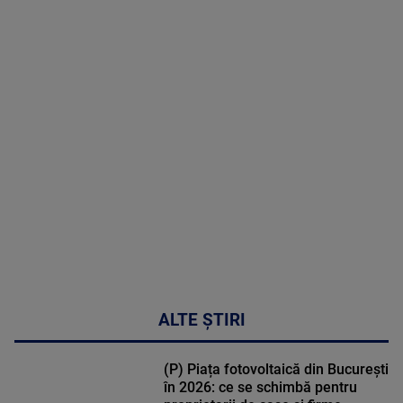
2026
MAI
MULTE
DETALII
50:27
ALTE ȘTIRI
(P) Piața fotovoltaică din București
în 2026: ce se schimbă pentru