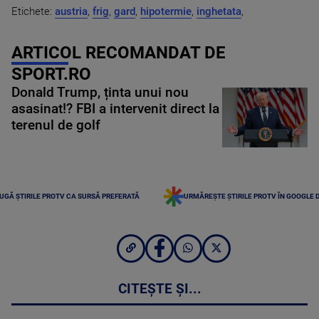
Etichete:
austria
,
frig
,
gard
,
hipotermie
,
inghetata
,
ARTICOL RECOMANDAT DE
SPORT.RO
Donald Trump, ținta unui nou
asasinat!? FBI a intervenit direct la
terenul de golf
UGĂ ȘTIRILE PROTV CA SURSĂ PREFERATĂ
URMĂREȘTE ȘTIRILE PROTV ÎN GOOGLE 
CITEȘTE ȘI...