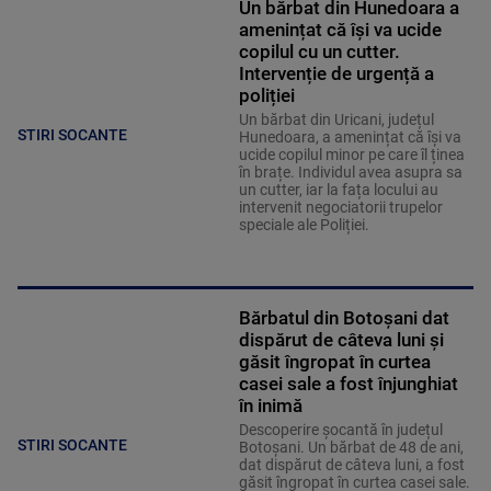
Un bărbat din Hunedoara a
amenințat că își va ucide
copilul cu un cutter.
Intervenție de urgență a
poliției
Un bărbat din Uricani, județul
STIRI SOCANTE
Hunedoara, a amenințat că își va
ucide copilul minor pe care îl ținea
în brațe. Individul avea asupra sa
un cutter, iar la fața locului au
intervenit negociatorii trupelor
speciale ale Poliției.
Bărbatul din Botoșani dat
dispărut de câteva luni și
găsit îngropat în curtea
casei sale a fost înjunghiat
în inimă
Descoperire șocantă în județul
STIRI SOCANTE
Botoșani. Un bărbat de 48 de ani,
dat dispărut de câteva luni, a fost
găsit îngropat în curtea casei sale.