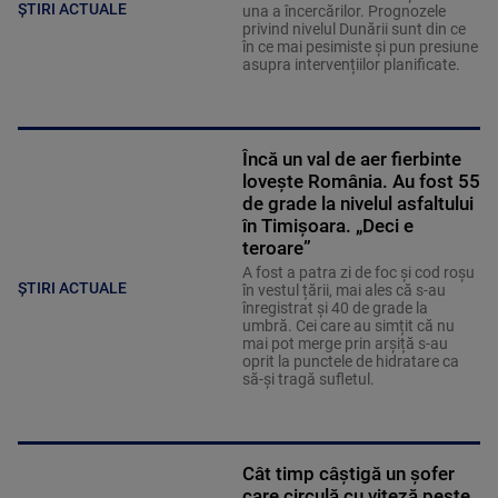
ȘTIRI ACTUALE
una a încercărilor. Prognozele
privind nivelul Dunării sunt din ce
în ce mai pesimiste și pun presiune
asupra intervențiilor planificate.
Încă un val de aer fierbinte
lovește România. Au fost 55
de grade la nivelul asfaltului
în Timișoara. „Deci e
teroare”
A fost a patra zi de foc și cod roșu
ȘTIRI ACTUALE
în vestul țării, mai ales că s-au
înregistrat și 40 de grade la
umbră. Cei care au simțit că nu
mai pot merge prin arșiță s-au
oprit la punctele de hidratare ca
să-și tragă sufletul.
Cât timp câștigă un șofer
care circulă cu viteză peste