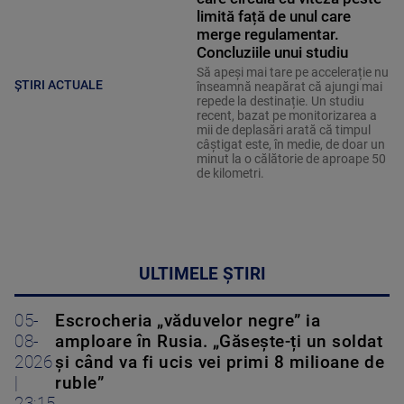
limită față de unul care
merge regulamentar.
Concluziile unui studiu
Să apeși mai tare pe accelerație nu
ȘTIRI ACTUALE
înseamnă neapărat că ajungi mai
repede la destinație. Un studiu
recent, bazat pe monitorizarea a
mii de deplasări arată că timpul
câștigat este, în medie, de doar un
minut la o călătorie de aproape 50
de kilometri.
ULTIMELE ȘTIRI
05-
Escrocheria „văduvelor negre” ia
08-
amploare în Rusia. „Găsește-ți un soldat
2026
și când va fi ucis vei primi 8 milioane de
|
ruble”