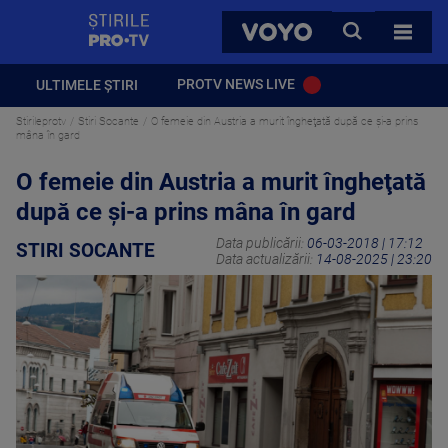
StirilePROTV
CAUTA
VOYO
TOATE 
PROTV NEWS LIVE
ULTIMELE ȘTIRI
Stirileprotv
Stiri Socante
O femeie din Austria a murit îngheţată după ce şi-a prins
mâna în gard
O femeie din Austria a murit îngheţată
după ce şi-a prins mâna în gard
Data publicării:
06-03-2018 | 17:12
STIRI SOCANTE
Data actualizării:
14-08-2025 | 23:20