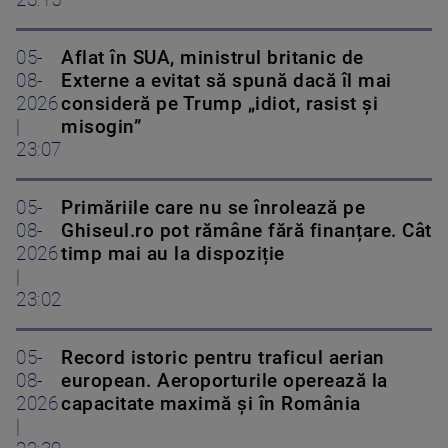
23:15
05-
Aflat în SUA, ministrul britanic de
08-
Externe a evitat să spună dacă îl mai
2026
consideră pe Trump „idiot, rasist și
|
misogin”
23:07
05-
Primăriile care nu se înrolează pe
08-
Ghiseul.ro pot rămâne fără finanțare. Cât
2026
timp mai au la dispoziție
|
23:02
05-
Record istoric pentru traficul aerian
08-
european. Aeroporturile operează la
2026
capacitate maximă și în România
|