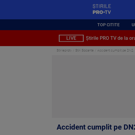
StirilePROTV
TOP CITITE
U
LIVE
Știrile PRO TV de la or
Stirileprotv
Stiri Socante
Accident cumplit pe DN2. Do
Accident cumplit pe DN2. 