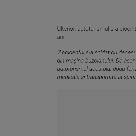
Ulterior, autoturismul s-a cioc
ani.
"Accidentul s-a soldat cu decesu
din maşina buzoianului. De aseme
autoturismul acestuia, două feme
medicale şi transportate la spital 