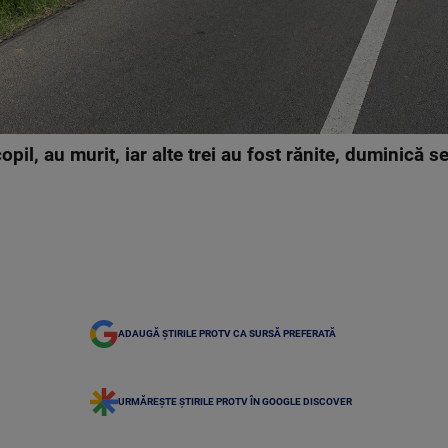
pil, au murit, iar alte trei au fost rănite, duminică 
ADAUGĂ ȘTIRILE PROTV CA SURSĂ PREFERATĂ
URMĂREȘTE ȘTIRILE PROTV ÎN GOOGLE DISCOVER