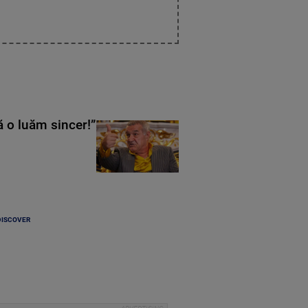
ă o luăm sincer!”
DISCOVER