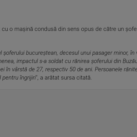
nit cu o maşină condusă din sens opus de către un şofe
l şoferului bucureştean, decesul unui pasager minor, în 
nea, impactul s-a soldat cu rănirea şoferului din Buzău
i în vârstă de 27, respectiv 50 de ani. Persoanele rănit
pentru îngrijiri
", a arătat sursa citată.