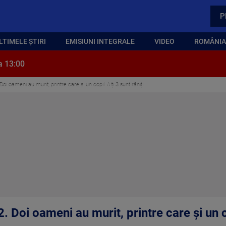
P
LTIMELE ȘTIRI
EMISIUNI INTEGRALE
VIDEO
ROMÂNIA,
a 13:00
i oameni au murit, printre care și un copil. Alți 3 sunt răniți
Doi oameni au murit, printre care și un cop