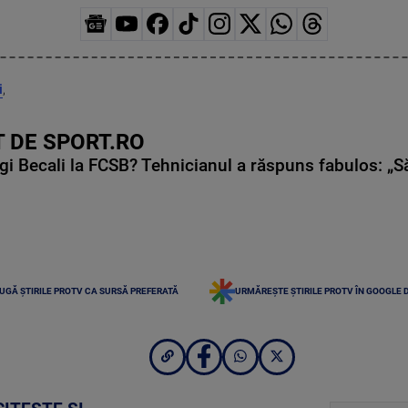
i
,
 DE SPORT.RO
gi Becali la FCSB? Tehnicianul a răspuns fabulos: „S
UGĂ ȘTIRILE PROTV CA SURSĂ PREFERATĂ
URMĂREȘTE ȘTIRILE PROTV ÎN GOOGLE 