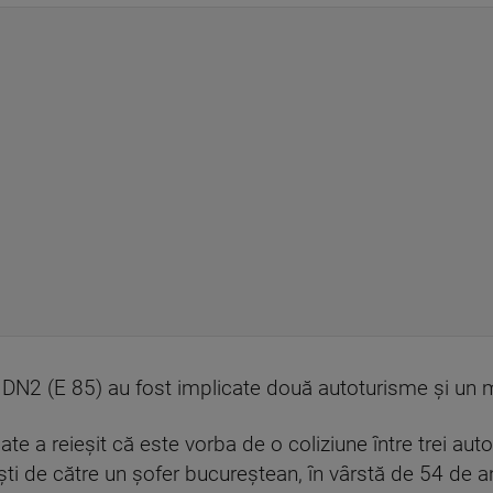
e DN2 (E 85) au fost implicate două autoturisme şi un 
date a reieşit că este vorba de o coliziune între trei a
ti de către un şofer bucureştean, în vârstă de 54 de an