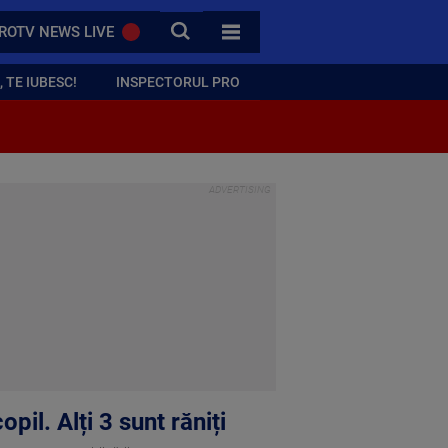
CAUTA
ROTV NEWS LIVE
TOATE CATEGORIILE
 TE IUBESC!
INSPECTORUL PRO
il. Alți 3 sunt răniți