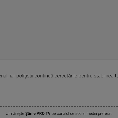
l, iar poliţiştii continuă cercetările pentru stabilirea t
Urmărește
Știrile PRO TV
pe canalul de social media preferat: