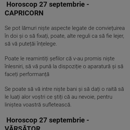
Horoscop 27 septembrie -
CAPRICORN
Se pot lămuri niște aspecte legate de conviețuirea
în doi și o să fixați, poate, alte reguli ca să fie lejer,
să vă putețăi înțelege.
Poate le reamintiți șefilor că v-au promis niște
înlesniri, să vă pună la dispoziție o aparatură și să
faceți performanță
Se poate să vă intre niște bani și să dați o raită să
le luați alor voștri ce știți că au nevoie, pentru
liniștea voastră sufletească.
Horoscop 27 septembrie -
VĂRSĂTOR