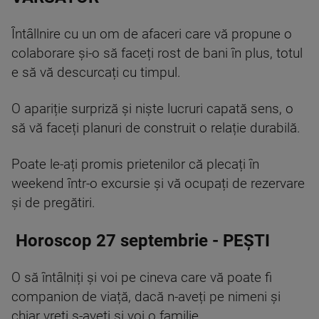
Întâllnire cu un om de afaceri care vă propune o
colaborare și-o să faceți rost de bani în plus, totul
e să vă descurcați cu timpul.
O apariție surpriză și niște lucruri capată sens, o
să vă faceți planuri de construit o relație durabilă.
Poate le-ați promis prietenilor că plecați în
weekend într-o excursie și vă ocupați de rezervare
și de pregătiri.
Horoscop 27 septembrie - PEȘTI
O să întâlniți și voi pe cineva care vă poate fi
companion de viață, dacă n-aveți pe nimeni și
chiar vreti s-aveți și voi o familie.