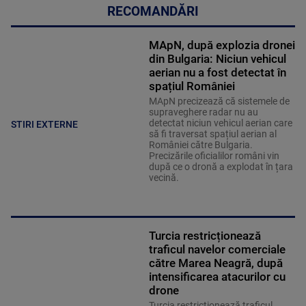
RECOMANDĂRI
MApN, după explozia dronei
din Bulgaria: Niciun vehicul
aerian nu a fost detectat în
spațiul României
MApN precizează că sistemele de
supraveghere radar nu au
detectat niciun vehicul aerian care
STIRI EXTERNE
să fi traversat spațiul aerian al
României către Bulgaria.
Precizările oficialilor români vin
după ce o dronă a explodat în țara
vecină.
Turcia restricționează
traficul navelor comerciale
către Marea Neagră, după
intensificarea atacurilor cu
drone
Turcia restricționează traficul