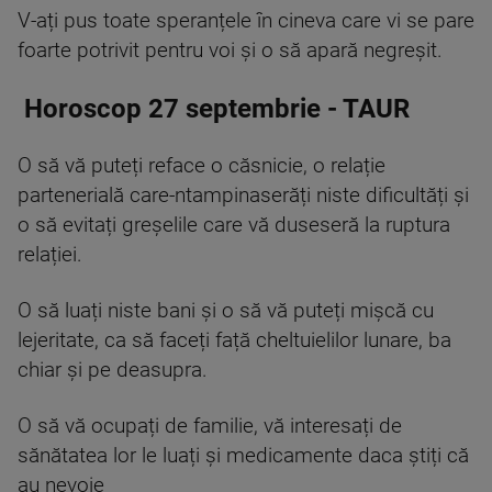
V-ați pus toate speranțele în cineva care vi se pare
foarte potrivit pentru voi și o să apară negreșit.
Horoscop 27 septembrie - TAUR
O să vă puteți reface o căsnicie, o relație
partenerială care-ntampinaserăți niste dificultăți și
o să evitați greșelile care vă duseseră la ruptura
relației.
O să luați niste bani și o să vă puteți mișcă cu
lejeritate, ca să faceți față cheltuielilor lunare, ba
chiar și pe deasupra.
O să vă ocupați de familie, vă interesați de
sănătatea lor le luați și medicamente daca știți că
au nevoie