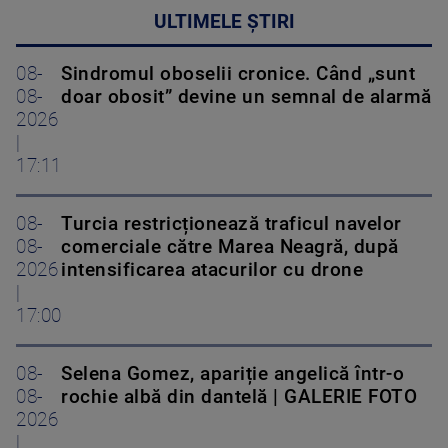
ULTIMELE ȘTIRI
08-
Sindromul oboselii cronice. Când „sunt
08-
doar obosit” devine un semnal de alarmă
2026
|
17:11
08-
Turcia restricționează traficul navelor
08-
comerciale către Marea Neagră, după
2026
intensificarea atacurilor cu drone
|
17:00
08-
Selena Gomez, apariție angelică într-o
08-
rochie albă din dantelă | GALERIE FOTO
2026
|