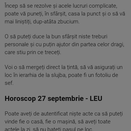
Încep să se rezolve și acele lucruri complicate,
poate vă puneți, în sfârșit, casa la punct și o să vă
mai liniștiți, dup-atâta zbucium.
O să puteți duce la bun sfârșit niste treburi
personale și cu puțin ajutor din partea celor dragi,
care stiu prin ce treceți.
Voi o să mergeți direct la țintă, să vă asigurați un
loc în ierarhia de la slujba, poate fi un fotoliu de
sef.
Horoscop 27 septembrie - LEU
Poate aveți de autentificat niște acte ca să puteți
vinde fie o casă, fie o mașină, să aveți toate
actele la zi, să nu bateți pasul pe loc.