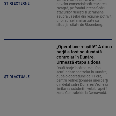
STIRI EXTERNE
navelor comerciale către Marea
Neagră, pe fondul intensificării
atacurilor rusești și ucrainene
asupra vaselor din regiune, potrivit
unor surse familiarizate cu
situația, citate de Bloomberg.
„Operațiune reușită!” A doua
barjă a fost scufundată
controlat în Dunăre.
Urmează etapa a doua
Două barje încărcate au fost
scufundate controlat în Dunăre,
după o operațiune de 11 ore,
ȘTIRI ACTUALE
pentru redirecționarea unei părți
din debit către Dunărea Veche și
limitarea scăderii nivelului apei în
zona Centralei de la Cernavodă.