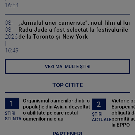
16:54
08-
„Jurnalul unei cameriste”, noul film al lui
08-
Radu Jude a fost selectat la festivalurile
2026
de la Toronto și New York
|
16:49
VEZI MAI MULTE ȘTIRI
TOP CITITE
Organismul oamenilor dintr-o
Victorie p
1
2
populație din Asia a dezvoltat
Europeană
o abilitate pe care restul
obligată d
STIRI
ȘTIRI
oamenilor nu o au
permită au
STIINTA
ACTUALE
la EPPO
PARTENERI