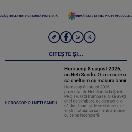
UGĂ ȘTIRILE PROTV CA SURSĂ PREFERATĂ
URMĂREȘTE ȘTIRILE PROTV ÎN GOOGLE 
CITEȘTE ȘI...
Horoscop 8 august 2026,
cu Neti Sandu. O zi în care o
să cheltuim cu măsură banii
Horoscop 8 august 2026,
prezentat de Neti Sandu la Știrile
PRO TV. O zi frumoasă. O să aveți
chef de plimbare, de distracție, o
HOROSCOP CU NETI SANDU
să țineți cont și de ce-și doresc ai
voștri, totuși, ca să fim în armonie
cu ce ne înconjoară.