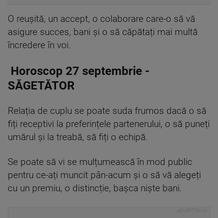
O reușită, un accept, o colaborare care-o să vă
asigure succes, bani și o să căpătați mai multă
încredere în voi.
Horoscop 27 septembrie -
SĂGETĂTOR
Relația de cuplu se poate suda frumos dacă o să
fiți receptivi la preferințele partenerului, o să puneți
umărul și la treabă, să fiți o echipă.
Se poate să vi se mulțumească în mod public
pentru ce-ați muncit pân-acum și o să vă alegeți
cu un premiu, o distincție, bașca niște bani.