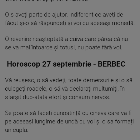
O s-aveți parte de ajutor, indiferent ce-aveți de
făcut și-o să răspundeți și voi cu aceeași monedă.
O revenire neașteptată a cuiva care părea că nu
se va mai întoarce și totusi, nu poate fără voi.
Horoscop 27 septembrie - BERBEC
Vă reușesc, o să vedeți, toate demersurile și o să
culegeți roadele, o să vă declarați multumiți, în
sfârșit dup-atâta efort și consum nervos.
Se poate să faceți cunostință cu cineva care va fi
pe aceeași lungime de undă cu voi și o sa formați
un cuplu.