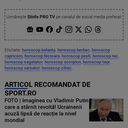
Urmărește
Știrile PRO TV
pe canalul de social media preferat:
Etichete:
horoscop balanta
,
horoscop berbec
,
horoscop
capricorn
,
horoscop fecioara
,
horoscop pesti
,
horoscop rac
,
horoscop sagetator
,
horoscop scorpion
,
horoscop taur
,
horoscop varsator
,
horoscop zilnic
,
ARTICOL RECOMANDAT DE
SPORT.RO
FOTO | Imaginea cu Vladimir Putin
care a stârnit revoltă! Ucrainenii
acuză lipsă de reacție la nivel
mondial