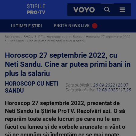
StirilePROTV
CAUTA
VOYO
TOATE 
PROTV NEWS LIVE
ULTIMELE ȘTIRI
Stirileprotv
SHOW-BUZZ
Horoscop cu Neti Sandu
Horoscop 27 septembrie 2022,
cu Neti Sandu. Cine ar putea primi bani în plus la salariu
Horoscop 27 septembrie 2022, cu
Neti Sandu. Cine ar putea primi bani în
plus la salariu
HOROSCOP CU NETI
Data publicării:
26-09-2022 | 23:07
SANDU
Data actualizării:
12-08-2025 | 17:25
Horoscop 27 septembrie 2022, prezentat de
Neti Sandu la Știrile ProTV. Rezolvări azi. O să
reparăm toate acele lucruri pe care nu le-am
făcut ca lumea și de vorbele aruncate-n vânt o
să ne ocupăm să îndreptăm ce se mai poate.