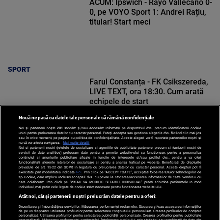
ACUM: Ipswich - Rayo Vallecano 0-
0, pe VOYO Sport 1: Andrei Rațiu,
titular! Start meci
SPORT
Farul Constanța - FK Csikszereda,
LIVE TEXT, ora 18:30. Cum arată
echipele de start
Nouă ne pasă ca datele tale personale să rămână confidențiale
Noi și partenerii noștri
201
stocăm și/sau accesăm informații pe dispozitivul dvs., precum identificatorii cookie
unici pentru prelucrarea datelor cu caracter personal. Puteți accepta sau gestiona alegerile dvs. făcând clic mai jos
sau în orice moment, pe pagina cu politica de confidențialitate. Aceste alegeri vor fi raportate partenerilor noștri și
nu vă vor afecta navigarea.
Mai multe detalii
SPORT
Noi si partenerii nostri (retelele de socializare si agentiile de publicitate partenere, precum si furnizorii nostri de
servicii de date analitice) prelucram date pentru a permite website-ului sa functioneze, pentru a personaliza
continutul si anunturile publicitare afisate in functie de interesele si/sau profilul dvs., pentru a va oferi
functionalitati aferente retelelor de socializare si pentru a analiza traficul pe website. Beneficiati de drepturile
prevazute de art. 15-22 din GDPR in legatura cu prelucrarea datelor cu caracter personal. Aceste drepturi pot fi
exercitate prin modalitatea indicata
aici
. Prin click pe “ACCEPT TOATE”, acceptati folosirea tuturor Tehnologiilor de
tip Cookie, care implica inclusiv acceptul dvs. cu privire la stocarea/accesarea informatiilor de catre Vendor-ii cu
care colaboram. Prin click pe “VREAU SA MODIFIC SETARILE INDIVIDUAL” puteti schimba preferintele in mod
individual, mai putin cele legate de cookie strict necesare pentru functionarea website-ului.
Atât noi, cât și partenerii noștri prelucrăm datele pentru a oferi:
Dezvoltarea și îmbunătățirea serviciilor. Măsurarea performanței reclamelor. Stocarea și/sau accesarea informațiilor
de pe un dispozitiv. Utilizarea profilurilor pentru selectarea conținutului personalizat. Crearea profilurilor de conținut
personalizat. Utilizarea profilurilor pentru selectarea publicității personalizate. Crearea profilurilor pentru publicitate
personalizată. Măsurarea performanței conținutului. Înțelegerea publicului prin statistici sau combinații de date din