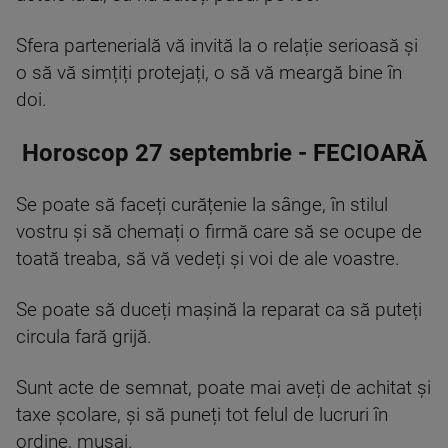
Sfera partenerială vă invită la o relație serioasă și
o să vă simțiți protejați, o să vă meargă bine în
doi.
Horoscop 27 septembrie - FECIOARĂ
Se poate să faceți curățenie la sânge, în stilul
vostru și să chemați o firmă care să se ocupe de
toată treaba, să vă vedeți și voi de ale voastre.
Se poate să duceți mașină la reparat ca să puteți
circula fară grijă.
Sunt acte de semnat, poate mai aveți de achitat și
taxe școlare, și să puneți tot felul de lucruri în
ordine, musai.