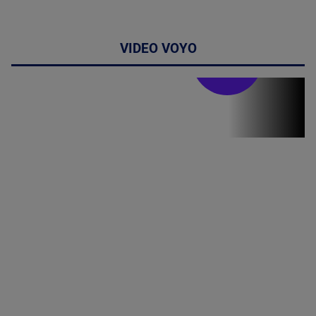
VIDEO VOYO
Stirile PRO TV
Stirile PRO
TV # 19.00 -
09 August
2026
MAI