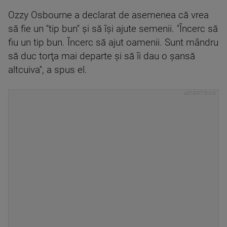
Ozzy Osbourne a declarat de asemenea că vrea
să fie un ''tip bun'' şi să îşi ajute semenii. ''Încerc să
fiu un tip bun. Încerc să ajut oamenii. Sunt mândru
să duc torţa mai departe şi să îi dau o şansă
altcuiva'', a spus el.