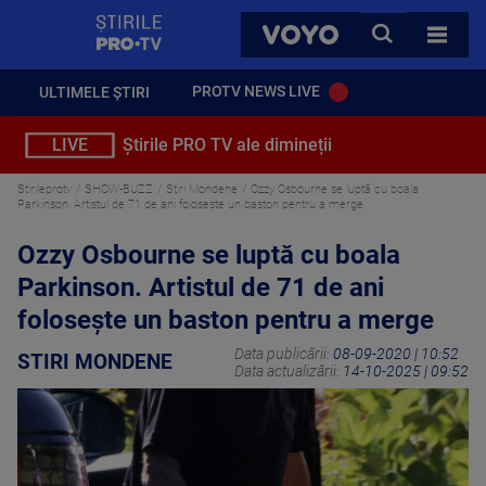
StirilePROTV
CAUTA
VOYO
TOATE 
PROTV NEWS LIVE
ULTIMELE ȘTIRI
LIVE
Știrile PRO TV ale dimineții
Stirileprotv
SHOW-BUZZ
Stiri Mondene
Ozzy Osbourne se luptă cu boala
Parkinson. Artistul de 71 de ani folosește un baston pentru a merge
Ozzy Osbourne se luptă cu boala
Parkinson. Artistul de 71 de ani
folosește un baston pentru a merge
Data publicării:
08-09-2020 | 10:52
STIRI MONDENE
Data actualizării:
14-10-2025 | 09:52