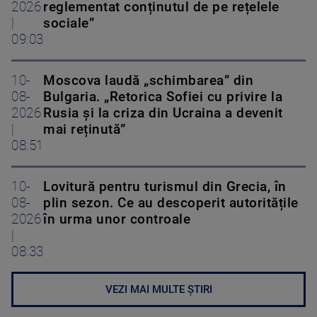
2026
reglementat conținutul de pe rețelele
|
sociale”
09:03
10-
Moscova laudă „schimbarea” din
08-
Bulgaria. „Retorica Sofiei cu privire la
2026
Rusia și la criza din Ucraina a devenit
|
mai reținută”
08:51
10-
Lovitură pentru turismul din Grecia, în
08-
plin sezon. Ce au descoperit autoritățile
2026
în urma unor controale
|
08:33
VEZI MAI MULTE ȘTIRI