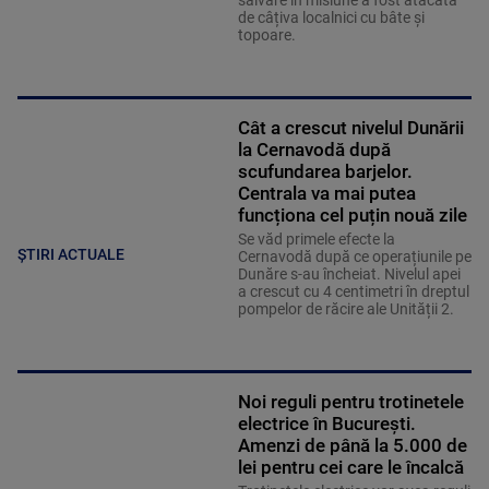
salvare în misiune a fost atacată
de câțiva localnici cu bâte și
topoare.
Cât a crescut nivelul Dunării
la Cernavodă după
scufundarea barjelor.
Centrala va mai putea
funcționa cel puțin nouă zile
Se văd primele efecte la
ȘTIRI ACTUALE
Cernavodă după ce operațiunile pe
Dunăre s-au încheiat. Nivelul apei
a crescut cu 4 centimetri în dreptul
pompelor de răcire ale Unității 2.
Noi reguli pentru trotinetele
electrice în București.
Amenzi de până la 5.000 de
lei pentru cei care le încalcă