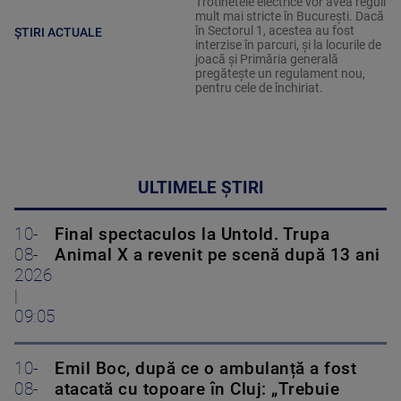
Trotinetele electrice vor avea reguli
mult mai stricte în București. Dacă
în Sectorul 1, acestea au fost
ȘTIRI ACTUALE
interzise în parcuri, și la locurile de
joacă și Primăria generală
pregătește un regulament nou,
pentru cele de închiriat.
ULTIMELE ȘTIRI
10-
Final spectaculos la Untold. Trupa
08-
Animal X a revenit pe scenă după 13 ani
2026
|
09:05
10-
Emil Boc, după ce o ambulanță a fost
08-
atacată cu topoare în Cluj: „Trebuie