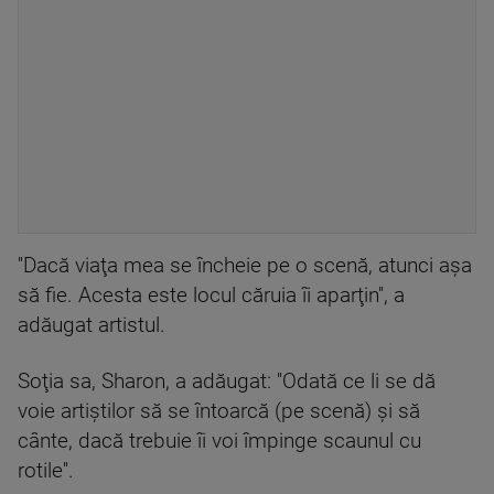
''Dacă viaţa mea se încheie pe o scenă, atunci aşa
să fie. Acesta este locul căruia îi aparţin'', a
adăugat artistul.
Soţia sa, Sharon, a adăugat: ''Odată ce li se dă
voie artiştilor să se întoarcă (pe scenă) şi să
cânte, dacă trebuie îi voi împinge scaunul cu
rotile''.