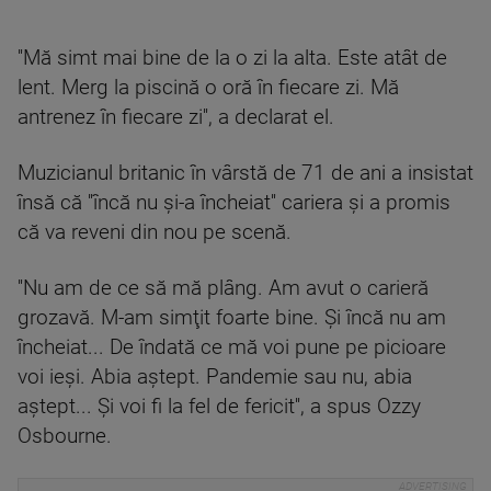
''Mă simt mai bine de la o zi la alta. Este atât de
lent. Merg la piscină o oră în fiecare zi. Mă
antrenez în fiecare zi'', a declarat el.
Muzicianul britanic în vârstă de 71 de ani a insistat
însă că ''încă nu şi-a încheiat'' cariera şi a promis
că va reveni din nou pe scenă.
''Nu am de ce să mă plâng. Am avut o carieră
grozavă. M-am simţit foarte bine. Şi încă nu am
încheiat... De îndată ce mă voi pune pe picioare
voi ieşi. Abia aştept. Pandemie sau nu, abia
aştept... Şi voi fi la fel de fericit'', a spus Ozzy
Osbourne.