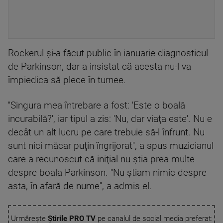
Rockerul şi-a făcut public în ianuarie diagnosticul
de Parkinson, dar a insistat că acesta nu-l va
împiedica să plece în turnee.
''Singura mea întrebare a fost: 'Este o boală
incurabilă?', iar tipul a zis: 'Nu, dar viaţa este'. Nu e
decât un alt lucru pe care trebuie să-l înfrunt. Nu
sunt nici măcar puţin îngrijorat'', a spus muzicianul
care a recunoscut că iniţial nu ştia prea multe
despre boala Parkinson. ''Nu ştiam nimic despre
asta, în afară de nume'', a admis el.
Urmărește
Știrile PRO TV
pe canalul de social media preferat: