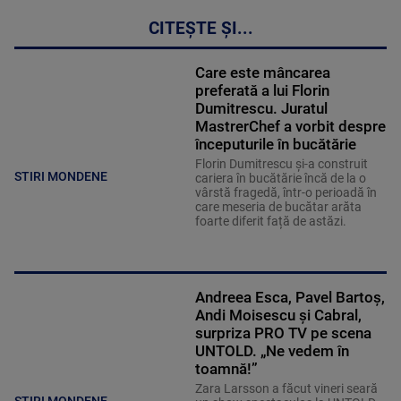
CITEȘTE ȘI...
Care este mâncarea
preferată a lui Florin
Dumitrescu. Juratul
MastrerChef a vorbit despre
începuturile în bucătărie
Florin Dumitrescu și-a construit
STIRI MONDENE
cariera în bucătărie încă de la o
vârstă fragedă, într-o perioadă în
care meseria de bucătar arăta
foarte diferit față de astăzi.
Andreea Esca, Pavel Bartoș,
Andi Moisescu și Cabral,
surpriza PRO TV pe scena
UNTOLD. „Ne vedem în
toamnă!”
Zara Larsson a făcut vineri seară
STIRI MONDENE