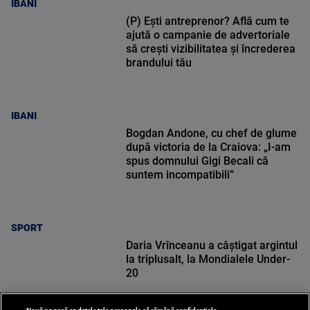
IBANI
(P) Ești antreprenor? Află cum te
ajută o campanie de advertoriale
să crești vizibilitatea și încrederea
brandului tău
IBANI
Bogdan Andone, cu chef de glume
după victoria de la Craiova: „I-am
spus domnului Gigi Becali că
suntem incompatibili”
SPORT
Daria Vrînceanu a câştigat argintul
la triplusalt, la Mondialele Under-
20