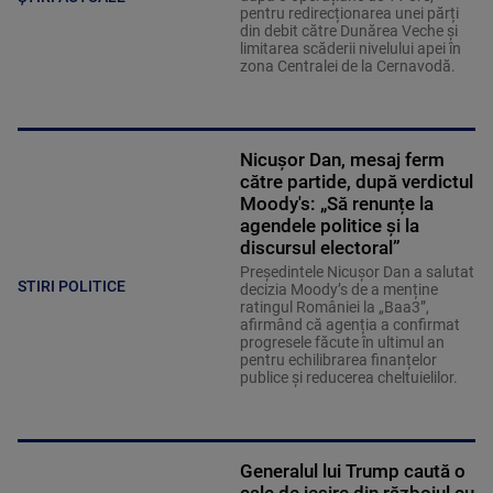
pentru redirecționarea unei părți
din debit către Dunărea Veche și
limitarea scăderii nivelului apei în
zona Centralei de la Cernavodă.
Nicușor Dan, mesaj ferm
către partide, după verdictul
Moody's: „Să renunțe la
agendele politice şi la
discursul electoral”
Președintele Nicușor Dan a salutat
STIRI POLITICE
decizia Moody’s de a menține
ratingul României la „Baa3”,
afirmând că agenția a confirmat
progresele făcute în ultimul an
pentru echilibrarea finanțelor
publice și reducerea cheltuielilor.
Generalul lui Trump caută o
cale de ieșire din războiul cu