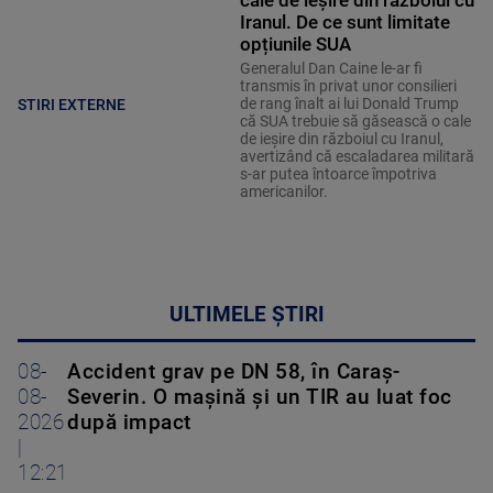
Iranul. De ce sunt limitate
opțiunile SUA
Generalul Dan Caine le-ar fi
transmis în privat unor consilieri
de rang înalt ai lui Donald Trump
STIRI EXTERNE
că SUA trebuie să găsească o cale
de ieșire din războiul cu Iranul,
avertizând că escaladarea militară
s-ar putea întoarce împotriva
americanilor.
ULTIMELE ȘTIRI
08-
Accident grav pe DN 58, în Caraș-
08-
Severin. O mașină și un TIR au luat foc
2026
după impact
|
12:21