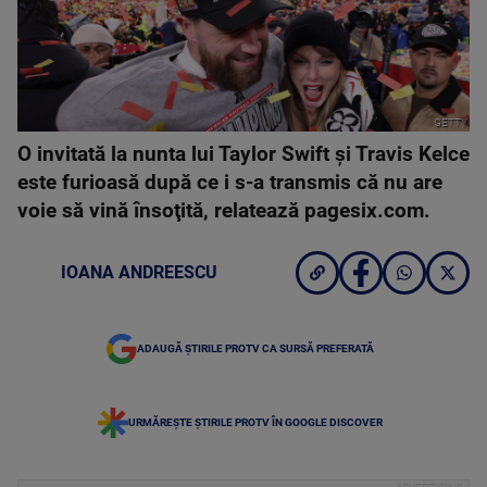
GETTY
O invitată la nunta lui Taylor Swift şi Travis Kelce
este furioasă după ce i s-a transmis că nu are
voie să vină însoţită, relatează pagesix.com.
IOANA ANDREESCU
ADAUGĂ ȘTIRILE PROTV CA SURSĂ PREFERATĂ
URMĂREȘTE ȘTIRILE PROTV ÎN GOOGLE DISCOVER