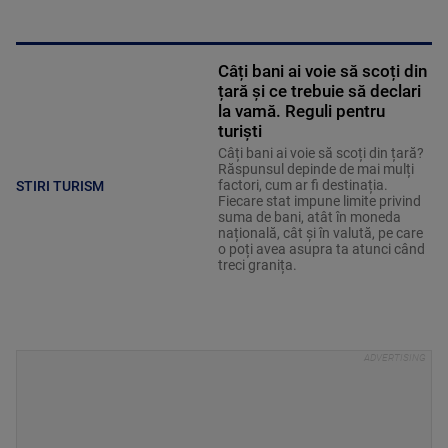
Câți bani ai voie să scoți din
țară și ce trebuie să declari
la vamă. Reguli pentru
turiști
Câți bani ai voie să scoți din țară?
Răspunsul depinde de mai mulți
factori, cum ar fi destinația.
STIRI TURISM
Fiecare stat impune limite privind
suma de bani, atât în moneda
națională, cât și în valută, pe care
o poți avea asupra ta atunci când
treci granița.