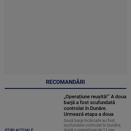
RECOMANDĂRI
„Operațiune reușită!” A doua
barjă a fost scufundată
controlat în Dunăre.
Urmează etapa a doua
Două barje încărcate au fost
scufundate controlat în Dunăre,
după o operațiune de 11 ore,
ȘTIRI ACTUALE