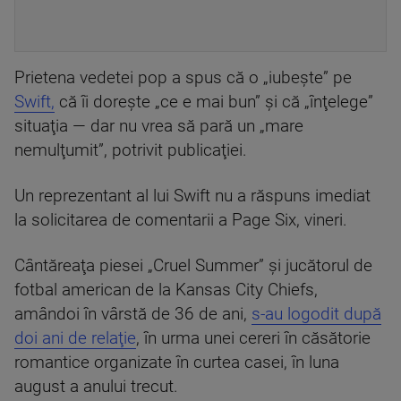
Prietena vedetei pop a spus că o „iubeşte” pe
Swift,
că îi doreşte „ce e mai bun” şi că „înţelege”
situaţia — dar nu vrea să pară un „mare
nemulţumit”, potrivit publicaţiei.
Un reprezentant al lui Swift nu a răspuns imediat
la solicitarea de comentarii a Page Six, vineri.
Cântăreaţa piesei „Cruel Summer” şi jucătorul de
fotbal american de la Kansas City Chiefs,
amândoi în vârstă de 36 de ani,
s-au logodit după
doi ani de relaţie
, în urma unei cereri în căsătorie
romantice organizate în curtea casei, în luna
august a anului trecut.