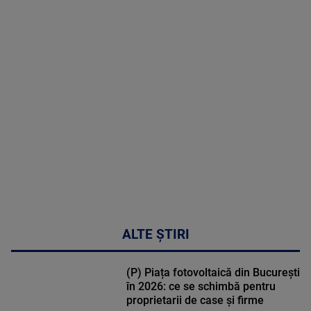
2026
MAI
MULTE
DETALII
48:24
ALTE ȘTIRI
(P) Piața fotovoltaică din București
în 2026: ce se schimbă pentru
proprietarii de case și firme