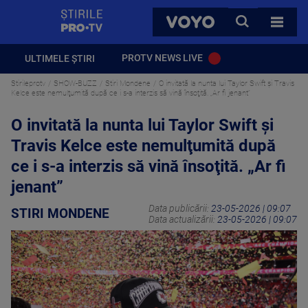
StirilePROTV
CAUTA
VOYO
TOATE 
PROTV NEWS LIVE
ULTIMELE ȘTIRI
Stirileprotv
SHOW-BUZZ
Stiri Mondene
O invitată la nunta lui Taylor Swift şi Travis
Kelce este nemulţumită după ce i s-a interzis să vină însoţită. „Ar fi jenant”
O invitată la nunta lui Taylor Swift şi
Travis Kelce este nemulţumită după
ce i s-a interzis să vină însoţită. „Ar fi
jenant”
Data publicării:
23-05-2026 | 09:07
STIRI MONDENE
Data actualizării:
23-05-2026 | 09:07