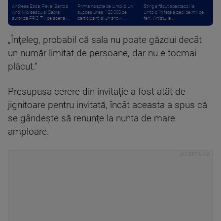
Andreea Esca, Pavel Bartoș,
Prima noapte de Untold, un
Sting a făcut spectacol la
Andi Moisescu și Cabral,
succes uriaș. 120.000 de
Untold, în fața a zeci de mii de
surpriza PRO TV pe scena ...
participanți și un show ...
fani. Artistul a ...
„Înţeleg, probabil că sala nu poate găzdui decât
un număr limitat de persoane, dar nu e tocmai
plăcut.”
Presupusa cerere din invitaţie a fost atât de
jignitoare pentru invitată, încât aceasta a spus că
se gândeşte să renunţe la nunta de mare
amploare.