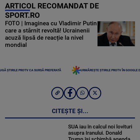
ARTICOL RECOMANDAT DE
SPORT.RO
FOTO | Imaginea cu Vladimir Putin
care a stârnit revoltă! Ucrainenii
acuză lipsă de reacție la nivel
mondial
UGĂ ȘTIRILE PROTV CA SURSĂ PREFERATĂ
URMĂREȘTE ȘTIRILE PROTV ÎN GOOGLE 
CITEȘTE ȘI...
SUA iau în calcul noi lovituri
asupra Iranului. Donald
Trump își schimbă agenda