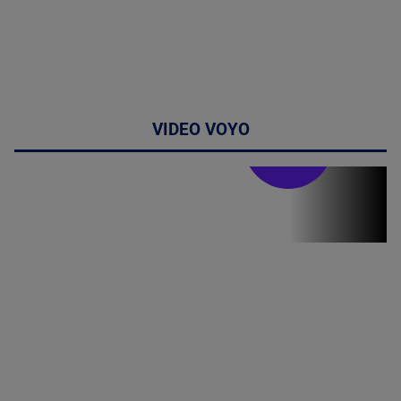
VIDEO VOYO
Stirile PRO TV
Stirile PRO
TV # 19.00 -
07 August