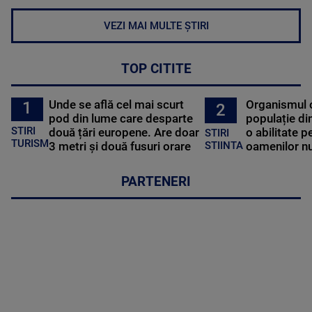
VEZI MAI MULTE ȘTIRI
TOP CITITE
Unde se află cel mai scurt
Organismul 
1
2
pod din lume care desparte
populație di
STIRI
două țări europene. Are doar
o abilitate p
STIRI
TURISM
3 metri și două fusuri orare
oamenilor nu
STIINTA
PARTENERI