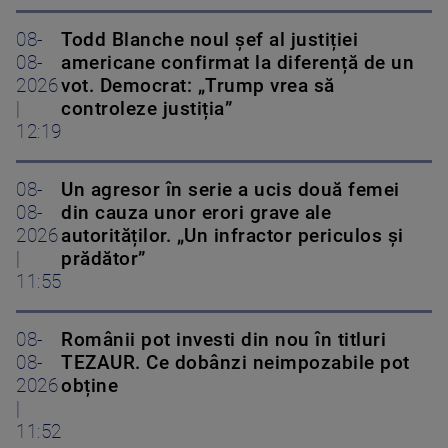
08-
Todd Blanche noul șef al justiției
08-
americane confirmat la diferență de un
2026
vot. Democrat: „Trump vrea să
|
controleze justiția”
12:19
08-
Un agresor în serie a ucis două femei
08-
din cauza unor erori grave ale
2026
autorităților. „Un infractor periculos și
|
prădător”
11:55
08-
Românii pot investi din nou în titluri
08-
TEZAUR. Ce dobânzi neimpozabile pot
2026
obține
|
11:52