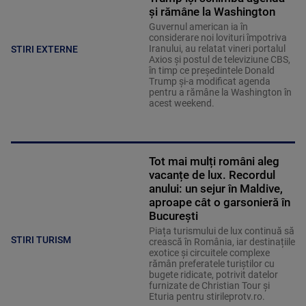
și rămâne la Washington
Guvernul american ia în
considerare noi lovituri împotriva
Iranului, au relatat vineri portalul
STIRI EXTERNE
Axios şi postul de televiziune CBS,
în timp ce preşedintele Donald
Trump şi-a modificat agenda
pentru a rămâne la Washington în
acest weekend.
Tot mai mulți români aleg
vacanțe de lux. Recordul
anului: un sejur în Maldive,
aproape cât o garsonieră în
București
Piața turismului de lux continuă să
STIRI TURISM
crească în România, iar destinațiile
exotice și circuitele complexe
rămân preferatele turiștilor cu
bugete ridicate, potrivit datelor
furnizate de Christian Tour și
Eturia pentru stirileprotv.ro.