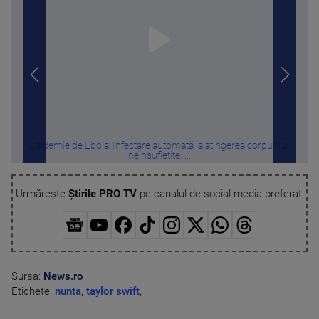
Epidemie de Ebola: Infectare automată la atingerea corpurilor
And
neînsuflețite. ...
Urmărește
Știrile PRO TV
pe canalul de social media preferat:
Sursa:
News.ro
Etichete:
nunta
,
taylor swift
,