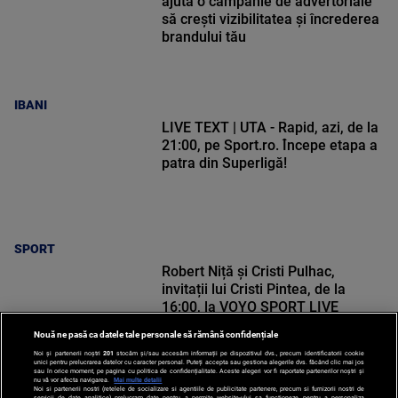
ajută o campanie de advertoriale
să crești vizibilitatea și încrederea
brandului tău
IBANI
LIVE TEXT | UTA - Rapid, azi, de la
21:00, pe Sport.ro. Începe etapa a
patra din Superligă!
SPORT
Robert Niță și Cristi Pulhac,
invitații lui Cristi Pintea, de la
16:00, la VOYO SPORT LIVE
Nouă ne pasă ca datele tale personale să rămână confidențiale
Noi și partenerii noștri
201
stocăm și/sau accesăm informații pe dispozitivul dvs., precum identificatorii cookie
unici pentru prelucrarea datelor cu caracter personal. Puteți accepta sau gestiona alegerile dvs. făcând clic mai jos
sau în orice moment, pe pagina cu politica de confidențialitate. Aceste alegeri vor fi raportate partenerilor noștri și
nu vă vor afecta navigarea.
Mai multe detalii
Noi si partenerii nostri (retelele de socializare si agentiile de publicitate partenere, precum si furnizorii nostri de
SPORT
servicii de date analitice) prelucram date pentru a permite website-ului sa functioneze, pentru a personaliza