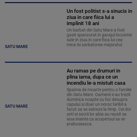
Un fost politist s-a sinucis in
ziua in care fiica lui a
implinit 18 ani
Un barbat din Satu Mare a fost
gasit spanzurat in garajul locuintei
sale in ziua in care fiica lui cea
mica isi sarbatorea majoratul.
SATU MARE
Au ramas pe drumuri in
plina iarna, dupa ce un
incendiu le-a mistuit casa
Spaima de moarte pentru o familie
din Satu Mare. Oamenii s-au trezit
duminica noapte cu foc desupra
capului si doar un noroc teribil a
SATU MARE
facut sa se salveze la timp. Cei doi
soti si socrii lor abia au reusit sa
iasa inainte ca acoperisul sa se
prabuseasca.