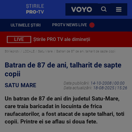
StirilePROTV
CAUTA
VOYO
TOATE 
PROTV NEWS LIVE
ULTIMELE ȘTIRI
LIVE
Știrile PRO TV ale dimineții
Stirileprotv
LOCALE
Satu Mare
Batran de 87 de ani, talharit de sapte copii
Batran de 87 de ani, talharit de sapte
copii
Data publicării:
14-10-2008 | 00:00
SATU MARE
Data actualizării:
18-08-2025 | 15:26
Un batran de 87 de ani din judetul Satu-Mare,
care traia baricadat in locuinta de frica
raufacatorilor, a fost atacat de sapte talhari, toti
copii. Printre ei se aflau si doua fete.