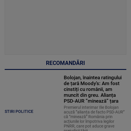
RECOMANDĂRI
Bolojan, înaintea ratingului
de țară Moody’s: Am fost
cinstiți cu românii, am
muncit din greu. Alianța
PSD-AUR ”minează” țara
Premierul interimar Ilie Bolojan
STIRI POLITICE
acuză ”alianța de facto PSD-AUR”
că ”minează” România prin
acțiunile lor împotriva legilor
PNRR, care pot aduce grave
prejudicii țării.