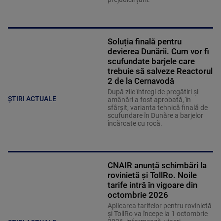
Soluția finală pentru
devierea Dunării. Cum vor fi
scufundate barjele care
trebuie să salveze Reactorul
2 de la Cernavodă
După zile întregi de pregătiri și
ȘTIRI ACTUALE
amânări a fost aprobată, în
sfârșit, varianta tehnică finală de
scufundare în Dunăre a barjelor
încărcate cu rocă.
CNAIR anunță schimbări la
rovinietă și TollRo. Noile
tarife intră în vigoare din
octombrie 2026
Aplicarea tarifelor pentru rovinietă
şi TollRo va începe la 1 octombrie