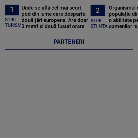
Unde se află cel mai scurt
Organismul 
1
2
pod din lume care desparte
populație di
STIRI
două țări europene. Are doar
o abilitate p
STIRI
TURISM
3 metri și două fusuri orare
oamenilor nu
STIINTA
PARTENERI