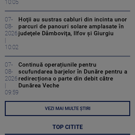
10:05
07-
Hoţii au sustras cabluri din incinta unor
08-
parcuri de panouri solare amplasate în
2026
judeţele Dâmboviţa, Ilfov şi Giurgiu
|
10:02
07-
Continuă operațiunile pentru
08-
scufundarea barjelor în Dunăre pentru a
2026
redirecționa o parte din debit către
|
Dunărea Veche
09:59
VEZI MAI MULTE ȘTIRI
TOP CITITE