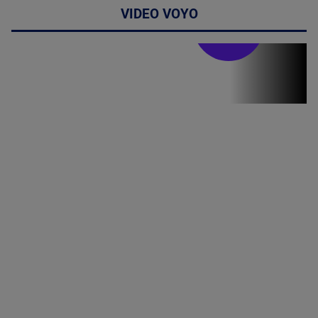
VIDEO VOYO
Stirile PRO TV
Stirile PRO
TV # 19.00 -
06 August
2026
MAI
MULTE
DETALII