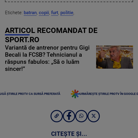
Etichete:
batran
,
copii
,
furt
,
politie
,
ARTICOL RECOMANDAT DE
SPORT.RO
Variantă de antrenor pentru Gigi
Becali la FCSB? Tehnicianul a
răspuns fabulos: „Să o luăm
sincer!”
UGĂ ȘTIRILE PROTV CA SURSĂ PREFERATĂ
URMĂREȘTE ȘTIRILE PROTV ÎN GOOGLE 
CITEȘTE ȘI...