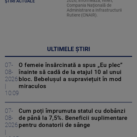
2026, informează, vineri,
ȘTIRI ACTUALE
Compania Naţională de
Administrare a Infrastructurii
Rutiere (CNAIR).
ULTIMELE ȘTIRI
07-
O femeie însărcinată a spus „Eu plec”
08-
înainte să cadă de la etajul 10 al unui
2026
bloc. Bebelușul a supraviețuit în mod
|
miraculos
10:09
07-
Cum poți împrumuta statul cu dobânzi
08-
de până la 7,5%. Beneficii suplimentare
2026
pentru donatorii de sânge
|