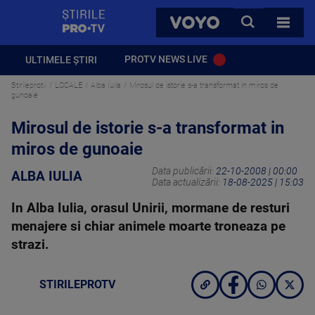
StirilePROTV
CAUTA
VOYO
TOATE 
PROTV NEWS LIVE
ULTIMELE ȘTIRI
Stirileprotv
LOCALE
Alba Iulia
Mirosul de istorie s-a transformat in miros de
gunoaie
Mirosul de istorie s-a transformat in
miros de gunoaie
Data publicării:
22-10-2008 | 00:00
ALBA IULIA
Data actualizării:
18-08-2025 | 15:03
In Alba Iulia, orasul Unirii, mormane de resturi
menajere si chiar animele moarte troneaza pe
strazi.
STIRILEPROTV