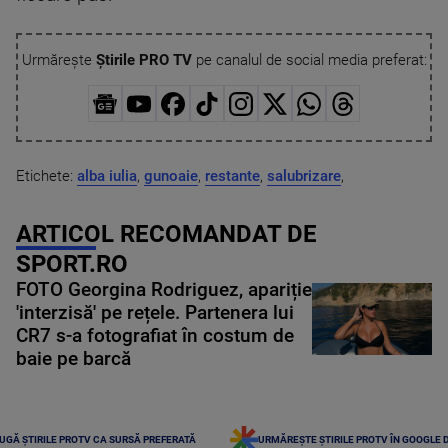
Urmărește
Știrile PRO TV
pe canalul de social media preferat:
Etichete:
alba iulia
,
gunoaie
,
restante
,
salubrizare
,
ARTICOL RECOMANDAT DE
SPORT.RO
FOTO Georgina Rodriguez, apariție
'interzisă' pe rețele. Partenera lui
CR7 s-a fotografiat în costum de
baie pe barcă
UGĂ ȘTIRILE PROTV CA SURSĂ PREFERATĂ
URMĂREȘTE ȘTIRILE PROTV ÎN GOOGLE 