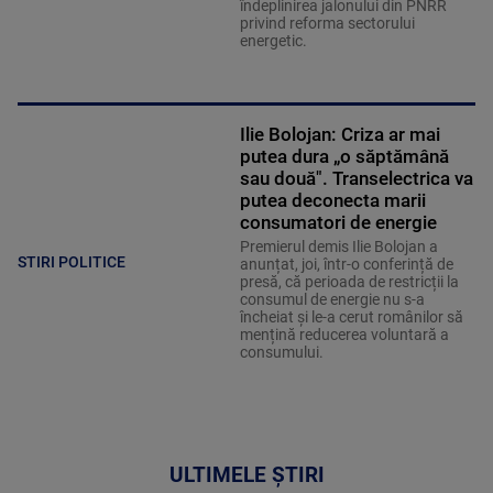
îndeplinirea jalonului din PNRR
privind reforma sectorului
energetic.
Ilie Bolojan: Criza ar mai
putea dura „o săptămână
sau două". Transelectrica va
putea deconecta marii
consumatori de energie
Premierul demis Ilie Bolojan a
STIRI POLITICE
anunțat, joi, într-o conferință de
presă, că perioada de restricții la
consumul de energie nu s-a
încheiat și le-a cerut românilor să
mențină reducerea voluntară a
consumului.
ULTIMELE ȘTIRI