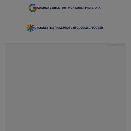
ADAUGĂ ȘTIRILE PROTV CA SURSĂ PREFERATĂ
URMĂREȘTE ȘTIRILE PROTV ÎN GOOGLE DISCOVER