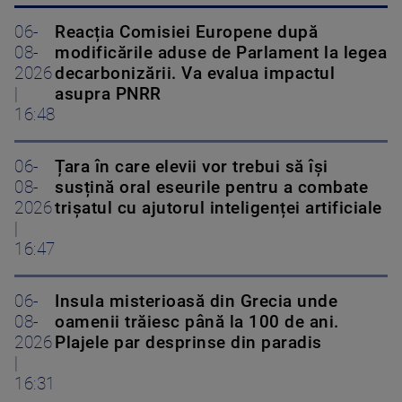
06-
Reacția Comisiei Europene după
08-
modificările aduse de Parlament la legea
2026
decarbonizării. Va evalua impactul
|
asupra PNRR
16:48
06-
Țara în care elevii vor trebui să își
08-
susțină oral eseurile pentru a combate
2026
trișatul cu ajutorul inteligenței artificiale
|
16:47
06-
Insula misterioasă din Grecia unde
08-
oamenii trăiesc până la 100 de ani.
2026
Plajele par desprinse din paradis
|
16:31