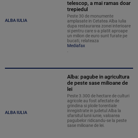
telescop, a mai ramas doar
trepiedul
Peste 30 de monumente
ALBA IULIA
amplasate in Cetatea Alba Iulia
dupa restaurarea zonei interioare
si pentru care s-a platit aproape
un milion de euro sunt furate pe
bucati, relateaza
Mediafax
.
Alba: pagube in agricultura
de peste sase milioane de
lei
Peste 3.300 de hectare de culturi
agricole au fost afectate de
grindina si ploile torentiale
inregistrate in judetul Alba la
ALBA IULIA
sfarsitul lunii iunie, valoarea
pagubelor ridicandu-se la peste
sase milioane de lei.