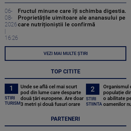
06-
Fructul minune care îți schimba digestia.
08-
Proprietățile uimitoare ale ananasului pe
2026
care nutriționiștii le confirmă
|
16:26
VEZI MAI MULTE ȘTIRI
TOP CITITE
Unde se află cel mai scurt
Organismul 
1
2
pod din lume care desparte
populație di
STIRI
două țări europene. Are doar
o abilitate p
STIRI
TURISM
3 metri și două fusuri orare
oamenilor nu
STIINTA
PARTENERI