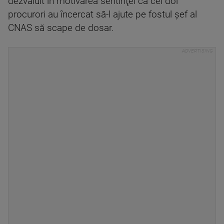
dezvăluit în motivarea sentinţei că cei doi
procurori au încercat să-l ajute pe fostul şef al
CNAS să scape de dosar.