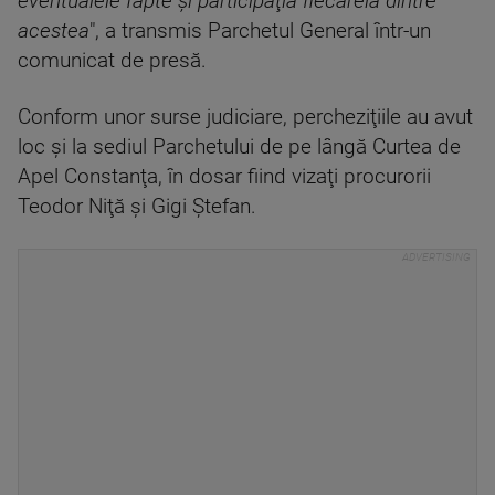
eventualele fapte şi participaţia fiecăreia dintre
acestea
", a transmis Parchetul General într-un
comunicat de presă.
Conform unor surse judiciare, percheziţiile au avut
loc şi la sediul Parchetului de pe lângă Curtea de
Apel Constanţa, în dosar fiind vizaţi procurorii
Teodor Niţă şi Gigi Ştefan.