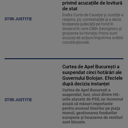
privind acuzațiile de lovitură
de stat
Înalta Curte de Casaţie şi Justiţie a
STIRI JUSTITIE
respins, joi, contestaţiile şi a decis
începerea judecăţii pe fond în
dosarul în care Călin Georgescu şi
gruparea lui Horaţiu Potra sunt
acuzaţi de acţiuni împotriva ordinii
constituţionale.
Curtea de Apel București a
suspendat cinci hotărâri ale
Guvernului Bolojan. Efectele
după decizia instanței
Curtea de Apel Bucureşti a
suspendat, luni, cinci dintre HG-
urile atacate de PSD, iar Guvernul
STIRI JUSTITIE
acuză că măsuri importante
pentru accesul tinerilor pe piaţa
muncii, gestionarea fondurilor
europene şi încasarea de venituri
sunt blocate.