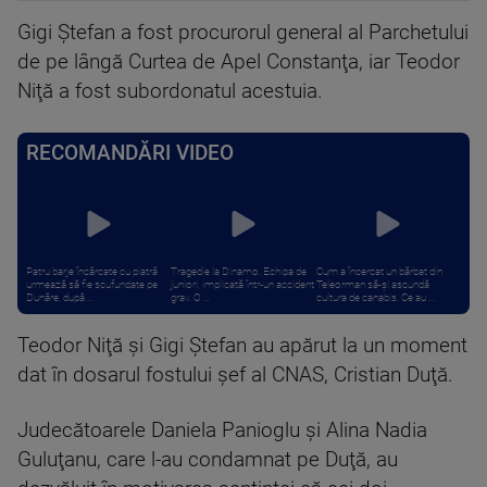
Gigi Ştefan a fost procurorul general al Parchetului
de pe lângă Curtea de Apel Constanţa, iar Teodor
Niţă a fost subordonatul acestuia.
RECOMANDĂRI VIDEO
Patru barje încărcate cu piatră
Tragedie la Dinamo. Echipa de
Cum a încercat un bărbat din
urmează să fie scufundate pe
juniori, implicată într-un accident
Teleorman să-și ascundă
Dunăre, după ...
grav. O ...
cultura de canabis. Ce au ...
Teodor Niţă şi Gigi Ştefan au apărut la un moment
dat în dosarul fostului şef al CNAS, Cristian Duţă.
Judecătoarele Daniela Panioglu şi Alina Nadia
Guluţanu, care l-au condamnat pe Duţă, au