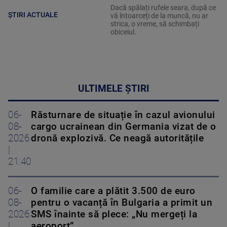
Dacă spălați rufele seara, după ce
ȘTIRI ACTUALE
vă întoarceți de la muncă, nu ar
strica, o vreme, să schimbați
obiceiul.
ULTIMELE ȘTIRI
06-
Răsturnare de situație în cazul avionului
08-
cargo ucrainean din Germania vizat de o
2026
dronă explozivă. Ce neagă autoritățile
|
21:40
06-
O familie care a plătit 3.500 de euro
08-
pentru o vacanță în Bulgaria a primit un
2026
SMS înainte să plece: „Nu mergeți la
|
aeroport”