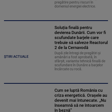
pregătire pentru riscuri în
domeniul energiei electrice.
Soluția finală pentru
devierea Dunării. Cum vor fi
scufundate barjele care
trebuie să salveze Reactorul
2 de la Cernavodă
După zile întregi de pregătiri și
ȘTIRI ACTUALE
amânări a fost aprobată, în
sfârșit, varianta tehnică finală de
scufundare în Dunăre a barjelor
încărcate cu rocă.
Cum se luptă România cu
criza energetică. Orașele au
devenit mai întunecate. „Nu
înseamnă să ne întoarcem
în beznă”