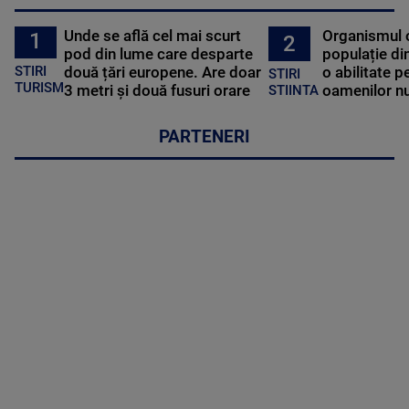
Unde se află cel mai scurt
Organismul 
1
2
pod din lume care desparte
populație di
STIRI
două țări europene. Are doar
o abilitate p
STIRI
TURISM
3 metri și două fusuri orare
oamenilor nu
STIINTA
PARTENERI