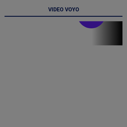
VIDEO VOYO
Stirile PRO TV
Stirile PRO
TV # 19.00 -
06 August
2026
MAI
MULTE
DETALII