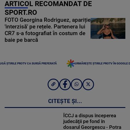
ARTICOL RECOMANDAT DE
SPORT.RO
FOTO Georgina Rodriguez, apariție
'interzisă' pe rețele. Partenera lui
CR7 s-a fotografiat în costum de
baie pe barcă
UGĂ ȘTIRILE PROTV CA SURSĂ PREFERATĂ
URMĂREȘTE ȘTIRILE PROTV ÎN GOOGLE 
CITEȘTE ȘI...
ÎCCJ a dispus începerea
judecăţii pe fond în
dosarul Georgescu - Potra