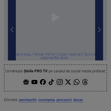
Unde și ce au mâncat membrii trupei Metallica în București.
Pat
Alegerea făcută de ...
Urmărește
Știrile PRO TV
pe canalul de social media preferat:
Etichete:
perchezitii
,
constanta
,
procurori
,
dosar
,