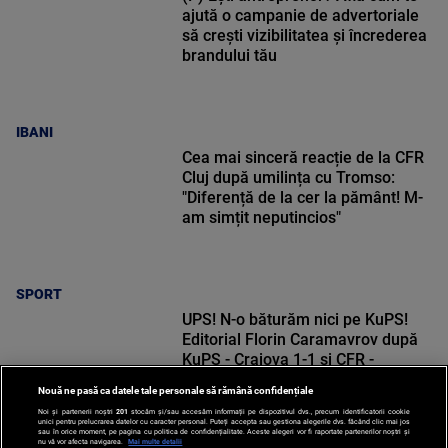
ajută o campanie de advertoriale
să crești vizibilitatea și încrederea
brandului tău
IBANI
Cea mai sinceră reacție de la CFR
Cluj după umilința cu Tromso:
"Diferență de la cer la pământ! M-
am simțit neputincios"
SPORT
UPS! N-o băturăm nici pe KuPS!
Editorial Florin Caramavrov după
KuPS - Craiova 1-1 și CFR -
Tromso 0-5
Nouă ne pasă ca datele tale personale să rămână confidențiale
Noi și partenerii noștri
201
stocăm și/sau accesăm informații pe dispozitivul dvs., precum identificatorii cookie
unici pentru prelucrarea datelor cu caracter personal. Puteți accepta sau gestiona alegerile dvs. făcând clic mai jos
sau în orice moment, pe pagina cu politica de confidențialitate. Aceste alegeri vor fi raportate partenerilor noștri și
nu vă vor afecta navigarea.
Mai multe detalii