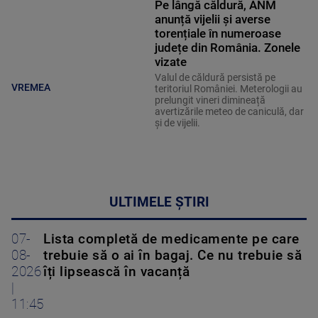
Pe lângă căldură, ANM
anunță vijelii și averse
torențiale în numeroase
județe din România. Zonele
vizate
Valul de căldură persistă pe
VREMEA
teritoriul României. Meterologii au
prelungit vineri dimineață
avertizările meteo de caniculă, dar
și de vijelii.
ULTIMELE ȘTIRI
07-
Lista completă de medicamente pe care
08-
trebuie să o ai în bagaj. Ce nu trebuie să
2026
îți lipsească în vacanță
|
11:45