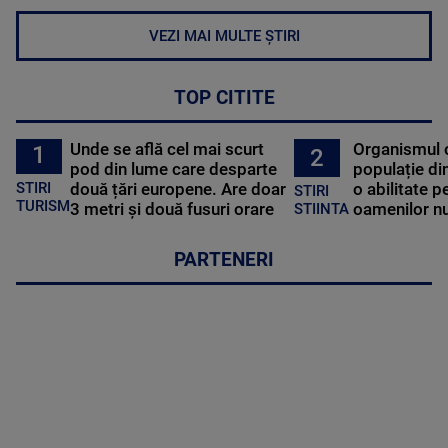
VEZI MAI MULTE ȘTIRI
TOP CITITE
Unde se află cel mai scurt
Organismul 
1
2
pod din lume care desparte
populație di
STIRI
două țări europene. Are doar
o abilitate p
STIRI
TURISM
3 metri și două fusuri orare
oamenilor nu
STIINTA
PARTENERI