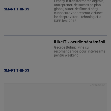
Experți în transformarea digitală,
antreprenori de succes pe plan
global, autori de filme si cărți
SMART THINGS
cunoscute vor prezenta viziunea
lor despre viitorul tehnologiei la
iCEE.fest 2018
iLikeIT. Jocurile săptămânii
George Buhnici vine cu
recomandări de jocuri interesante
pentru weekend.
SMART THINGS