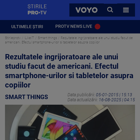
StirilePROTV
CAUTA
VOYO
TOATE 
PROTV NEWS LIVE
ULTIMELE ȘTIRI
Stirileprotv
iLikeIT
Smart things
Rezultatele ingrijoratoare ale unui studiu facut de
americani. Efectul smartphone-urilor si tabletelor asupra copiilor
Rezultatele ingrijoratoare ale unui
studiu facut de americani. Efectul
smartphone-urilor si tabletelor asupra
copiilor
Data publicării:
05-01-2015 | 15:13
SMART THINGS
Data actualizării:
16-08-2025 | 04:15