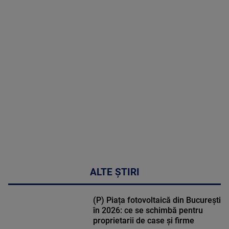
menopauză
poate
corecta
sindromul
cardio-
metabolic
MAI
MULTE
DETALII
17:46
ALTE ȘTIRI
(P) Piața fotovoltaică din București
în 2026: ce se schimbă pentru
proprietarii de case și firme