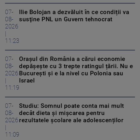
07-
Ilie Bolojan a dezvăluit în ce condiții va
08-
susţine PNL un Guvern tehnocrat
2026
|
11:23
07-
Orașul din România a cărui economie
08-
depășește cu 3 trepte ratingul țării. Nu e
2026
București și e la nivel cu Polonia sau
|
Israel
11:19
07-
Studiu: Somnul poate conta mai mult
08-
decât dieta și mișcarea pentru
2026
rezultatele școlare ale adolescenților
|
11:09