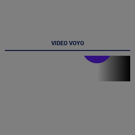
VIDEO VOYO
Doctor de
bine
(P) Terapia
hormonală în