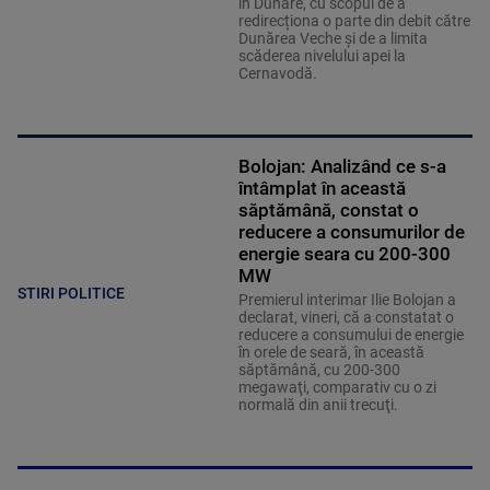
în Dunăre, cu scopul de a
redirecționa o parte din debit către
Dunărea Veche și de a limita
scăderea nivelului apei la
Cernavodă.
Bolojan: Analizând ce s-a
întâmplat în această
săptămână, constat o
reducere a consumurilor de
energie seara cu 200-300
MW
STIRI POLITICE
Premierul interimar Ilie Bolojan a
declarat, vineri, că a constatat o
reducere a consumului de energie
în orele de seară, în această
săptămână, cu 200-300
megawaţi, comparativ cu o zi
normală din anii trecuţi.