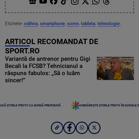
Etichete:
odihna
,
smartphone
,
somn
,
tableta
,
tehnologie
,
ARTICOL RECOMANDAT DE
SPORT.RO
Variantă de antrenor pentru Gigi
Becali la FCSB? Tehnicianul a
răspuns fabulos: „Să o luăm
sincer!”
UGĂ ȘTIRILE PROTV CA SURSĂ PREFERATĂ
URMĂREȘTE ȘTIRILE PROTV ÎN GOOGLE 