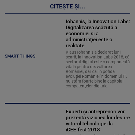
CITEȘTE ȘI...
Iohannis, la Innovation Labs:
Digitalizarea scăzută a
economiei şi a
administraţiei este o
realitate
Klaus Iohannis a declarat luni
SMART THINGS
seară, la Innovation Labs 2018, că
sectorul digital este o componentă
vitală pentru dezvoltarea
României, dar că, în pofida
evoluţiei României în domeniul IT,
nu stăm foarte bine la capitolul
competenţelor digitale.
Experți și antreprenori vor
prezenta viziunea lor despre
viitorul tehnologiei la
iCEE.fest 2018