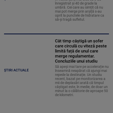
înregistrat și 40 de grade la
umbră. Cei care au simțit că nu
mai pot merge prin arșiță s-au
oprit la punctele de hidratare ca
să-și tragă sufletul.
Cât timp câștigă un șofer
care circulă cu viteză peste
limită față de unul care
merge regulamentar.
Concluziile unui studiu
Să apeși mai tare pe accelerație nu
ȘTIRI ACTUALE
înseamnă neapărat că ajungi mai
repede la destinație. Un studiu
recent, bazat pe monitorizarea a
mii de deplasări arată că timpul
câștigat este, în medie, de doar un
minut la o călătorie de aproape 50
de kilometri.