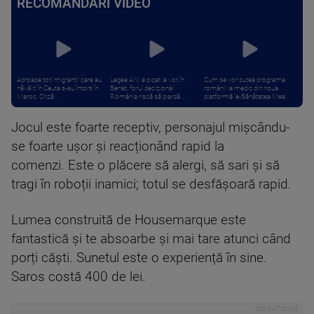
RECOMANDĂRI VIDEO
Aproape toți migranții care au
Legea ANI a picat la vot în
Cum se vor putea programa
năvălit în Ceuta s-au întors în
Senat, forul decizional.
românii la medic din noua
Maroc. Criză ...
România riscă să piardă ...
platformă ”e-Sănătatea Mea”
Jocul este foarte receptiv, personajul mișcându-
se foarte ușor și reacționând rapid la
comenzi. Este o plăcere să alergi, să sari și să
tragi în roboții inamici; totul se desfășoară rapid.
Lumea construită de Housemarque este
fantastică și te absoarbe și mai tare atunci când
porți căști. Sunetul este o experiență în sine.
Saros costă 400 de lei.