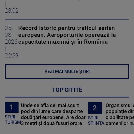
|
23:02
05-
Record istoric pentru traficul aerian
08-
european. Aeroporturile operează la
2026
capacitate maximă și în România
|
22:39
VEZI MAI MULTE ȘTIRI
TOP CITITE
Unde se află cel mai scurt
Organismul 
1
2
pod din lume care desparte
populație di
STIRI
două țări europene. Are doar
o abilitate p
STIRI
TURISM
3 metri și două fusuri orare
oamenilor nu
STIINTA