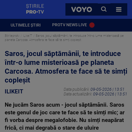
StirilePROTV
CAUTA
VOYO
TOATE 
PROTV NEWS LIVE
ULTIMELE ȘTIRI
Stirileprotv
iLikeIT
Saros, jocul săptămânii, te introduce într-o lume misterioasă pe
planeta Carcosa. Atmosfera te face să te simți copleșit
Saros, jocul săptămânii, te introduce
într-o lume misterioasă pe planeta
Carcosa. Atmosfera te face să te simți
copleșit
Data publicării:
09-05-2026 | 13:51
ILIKEIT
Data actualizării:
09-05-2026 | 13:51
Ne jucăm Saros acum - jocul săptămânii. Saros
este genul de joc care te face să te simți mic; ar
fi vorba despre megalofobie. Nu simți neapărat
frică, ci mai degrabă o stare de uluire