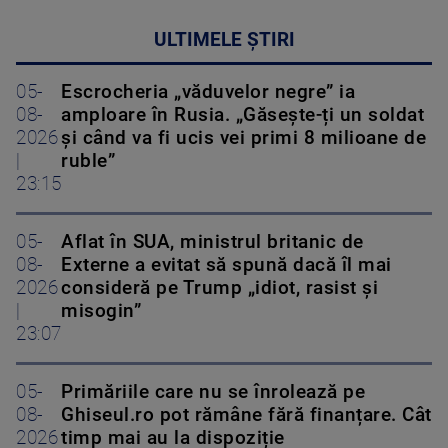
ULTIMELE ȘTIRI
05-
Escrocheria „văduvelor negre” ia
08-
amploare în Rusia. „Găsește-ți un soldat
2026
și când va fi ucis vei primi 8 milioane de
|
ruble”
23:15
05-
Aflat în SUA, ministrul britanic de
08-
Externe a evitat să spună dacă îl mai
2026
consideră pe Trump „idiot, rasist și
|
misogin”
23:07
05-
Primăriile care nu se înrolează pe
08-
Ghiseul.ro pot rămâne fără finanțare. Cât
2026
timp mai au la dispoziție