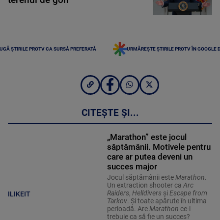
terenul de golf
UGĂ ȘTIRILE PROTV CA SURSĂ PREFERATĂ
URMĂREȘTE ȘTIRILE PROTV ÎN GOOGLE 
CITEȘTE ȘI...
„Marathon” este jocul
săptămânii. Motivele pentru
care ar putea deveni un
succes major
Jocul săptămânii este
Marathon
.
Un extraction shooter ca
Arc
Raiders
,
Helldivers
și
Escape from
ILIKEIT
Tarkov
. Și toate apărute în ultima
perioadă. Are
Marathon
ce-i
trebuie ca să fie un succes?