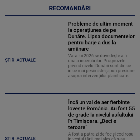
RECOMANDĂRI
Probleme de ultim moment
la operațiunea de pe
Dunăre. Lipsa documentelor
pentru barje a dus la
amânare
Vara lui 2026 se dovedește a fi
ȘTIRI ACTUALE
una a încercărilor. Prognozele
privind nivelul Dunării sunt din ce
în ce mai pesimiste și pun presiune
asupra intervențiilor planificate.
Încă un val de aer fierbinte
lovește România. Au fost 55
de grade la nivelul asfaltului
în Timișoara. „Deci e
teroare”
A fost a patra zi de foc și cod roșu
ȘTIRI ACTUALE
în vestul țării, mai ales că s-au