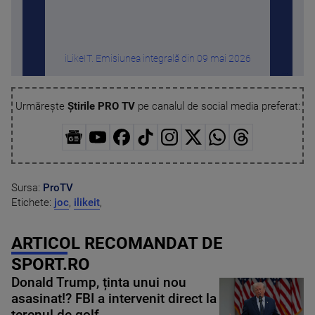
iLikeIT. Emisiunea integrală din 09 mai 2026
Ap
Urmărește
Știrile PRO TV
pe canalul de social media preferat:
Sursa:
ProTV
Etichete:
joc
,
ilikeit
,
ARTICOL RECOMANDAT DE
SPORT.RO
Donald Trump, ținta unui nou
asasinat!? FBI a intervenit direct la