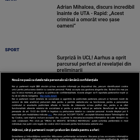
Adrian Mihalcea, discurs incredibil
înainte de UTA - Rapid: „Acest
criminal a omorât vreo șase
oameni”
SPORT
Surpriză în UCL! Aarhus a oprit
parcursul perfect al revelației din
preliminarii
Nouă ne pasă ca datele tale personale să rămână confidențiale
Noi și partenerii noștri
201
stocăm și/sau accesăm informații pe dispozitivul dvs., precum identificatorii cookie
unici pentru prelucrarea datelor cu caracter personal. Puteți accepta sau gestiona alegerile dvs. făcând clic mai jos
sau în orice moment, pe pagina cu politica de confidențialitate. Aceste alegeri vor fi raportate partenerilor noștri și
nu vă vor afecta navigarea.
Mai multe detalii
Noi si partenerii nostri (retelele de socializare si agentiile de publicitate partenere, precum si furnizorii nostri de
SPORT
servicii de date analitice) prelucram date pentru a permite website-ului sa functioneze, pentru a personaliza
continutul si anunturile publicitare afisate in functie de interesele si/sau profilul dvs., pentru a va oferi
functionalitati aferente retelelor de socializare si pentru a analiza traficul pe website. Beneficiati de drepturile
prevazute de art. 15-22 din GDPR in legatura cu prelucrarea datelor cu caracter personal. Aceste drepturi pot fi
exercitate prin modalitatea indicata
aici
. Prin click pe “ACCEPT TOATE”, acceptati folosirea tuturor Tehnologiilor de
tip Cookie, care implica inclusiv acceptul dvs. cu privire la stocarea/accesarea informatiilor de catre Vendor-ii cu
care colaboram. Prin click pe “VREAU SA MODIFIC SETARILE INDIVIDUAL” puteti schimba preferintele in mod
individual, mai putin cele legate de cookie strict necesare pentru functionarea website-ului.
Atât noi, cât și partenerii noștri prelucrăm datele pentru a oferi:
Dezvoltarea și îmbunătățirea serviciilor. Măsurarea performanței reclamelor. Stocarea și/sau accesarea informațiilor
de pe un dispozitiv. Utilizarea profilurilor pentru selectarea conținutului personalizat. Crearea profilurilor de conținut