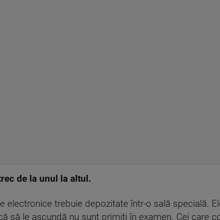
rec de la unul la altul.
le electronice trebuie depozitate într-o sală specială. E
rcă să le ascundă nu sunt primiţi în examen. Cei care c