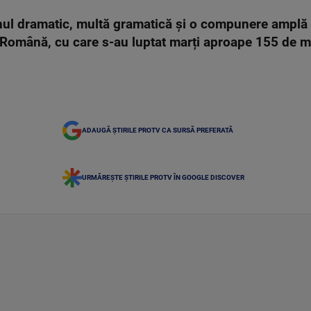
ul dramatic, multă gramatică şi o compunere amplă d
Română, cu care s-au luptat marți aproape 155 de mi
ADAUGĂ ȘTIRILE PROTV CA SURSĂ PREFERATĂ
URMĂREȘTE ȘTIRILE PROTV ÎN GOOGLE DISCOVER