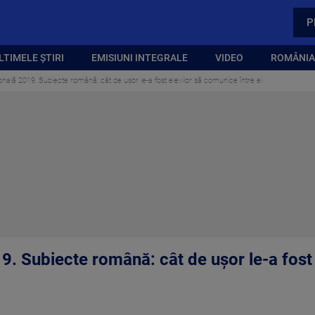
P
LTIMELE ȘTIRI
EMISIUNI INTEGRALE
VIDEO
ROMÂNIA,
nală 2019. Subiecte română: cât de uşor le-a fost elevilor să comunice între ei
9. Subiecte română: cât de uşor le-a fost