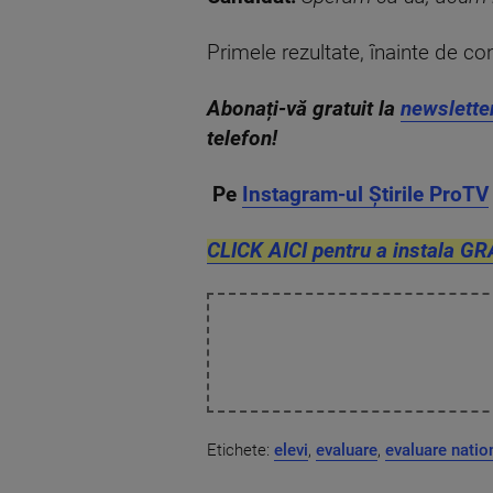
Primele rezultate, înainte de cont
Abonați-vă gratuit la
newslette
telefon!
Pe
Instagram-ul Știrile ProTV
CLICK AICI pentru a instala GR
Etichete:
elevi
,
evaluare
,
evaluare nati