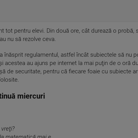
nt tot pentru elevi. Din două ore, cât durează o probă, 
 sau nu să rezolve ceva.
 înăsprit regulamentul, astfel încât subiectele să nu poa
i acestea au ajuns pe internet la mai puţin de o oră du
reşă de securitate, pentru că fiecare foaie cu subiecte 
olosite.
tinuă miercuri
 vreţi?
a matematică mai e...