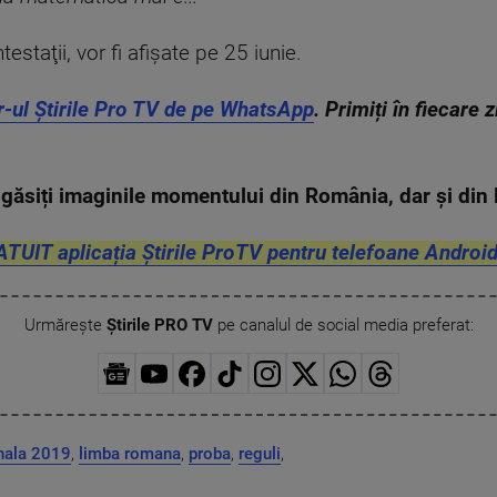
estaţii, vor fi afişate pe 25 iunie.
r-ul Știrile Pro TV de pe WhatsApp
. Primiți în fiecare 
găsiți imaginile momentului din România, dar și di
ATUIT aplicația Știrile ProTV pentru telefoane Android
Urmărește
Știrile PRO TV
pe canalul de social media preferat:
onala 2019
,
limba romana
,
proba
,
reguli
,