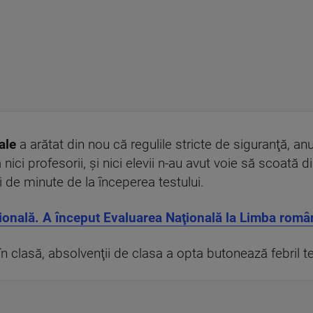
nale
a arătat din nou că regulile stricte de siguranţă, an
 nici profesorii, şi nici elevii n-au avut voie să scoată
i de minute de la începerea testului.
onală. A început Evaluarea Naţională la Limba româ
 în clasă, absolvenţii de clasa a opta butonează febril 