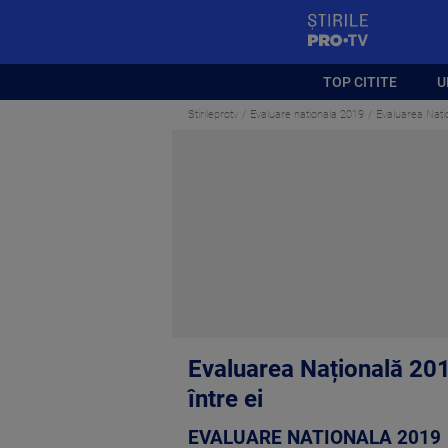
StirilePROTV
TOP CITITE
U
Stirileprotv
Evaluare nationala 2019
Evaluarea Națio
Evaluarea Națională 201
între ei
EVALUARE NATIONALA 2019