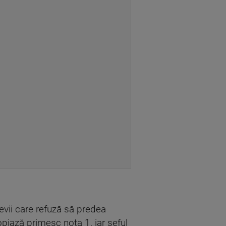
levii care refuză să predea
opiază primesc nota 1, iar şeful