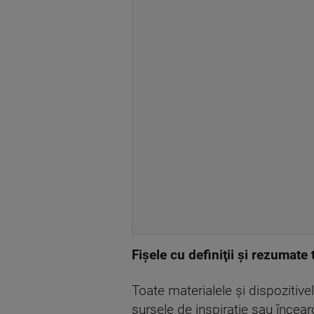
Fişele cu definiţii şi rezumate t
Toate materialele şi dispozitive
sursele de inspiraţie sau încea