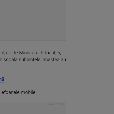
unţate de Ministerul Educaţiei,
 din şcoala subiectele, acestea au
nă
telefoanele mobile.