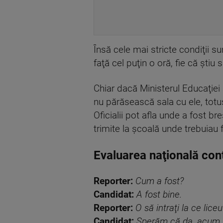
Însă cele mai stricte condiţii su
faţă cel puţin o oră, fie că ştiu
Chiar dacă Ministerul Educaţiei a
nu părăsească sala cu ele, totuş
Oficialii pot afla unde a fost b
trimite la şcoală unde trebuiau f
Evaluarea naţională con
Reporter:
Cum a fost?
Candidat:
A fost bine.
Reporter:
O să intraţi la ce liceu
Candidat:
Sperăm că da, acum l