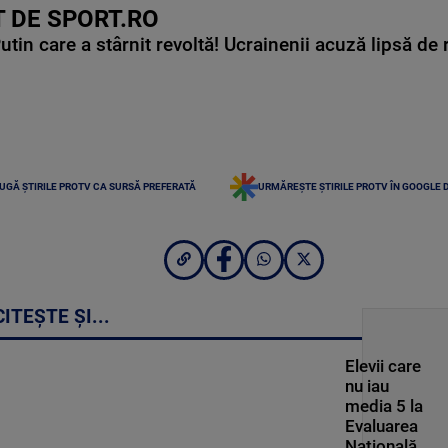
 DE SPORT.RO
in care a stârnit revoltă! Ucrainenii acuză lipsă de r
UGĂ ȘTIRILE PROTV CA SURSĂ PREFERATĂ
URMĂREȘTE ȘTIRILE PROTV ÎN GOOGLE 
CITEȘTE ȘI...
Elevii care
nu iau
media 5 la
Evaluarea
Națională,