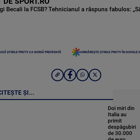
 DE SPORT.RO
gi Becali la FCSB? Tehnicianul a răspuns fabulos: „S
UGĂ ȘTIRILE PROTV CA SURSĂ PREFERATĂ
URMĂREȘTE ȘTIRILE PROTV ÎN GOOGLE 
CITEȘTE ȘI...
Doi miri din
Italia au
primit
despăgubiri
de 30.000
de euro