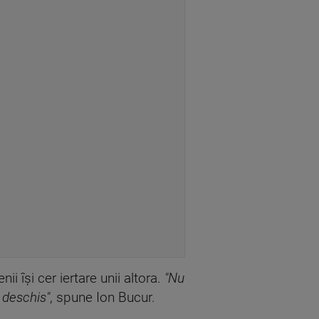
i îşi cer iertare unii altora.
"Nu
l deschis"
, spune Ion Bucur.