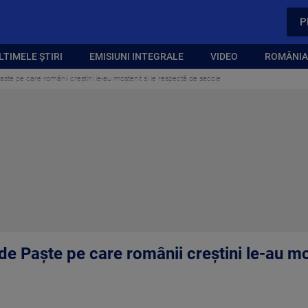
P
LTIMELE ȘTIRI
EMISIUNI INTEGRALE
VIDEO
ROMÂNIA,
e Paște pe care românii creștini le-au moștenit si le respectă de secole
le de Paște pe care românii creștini le-au m