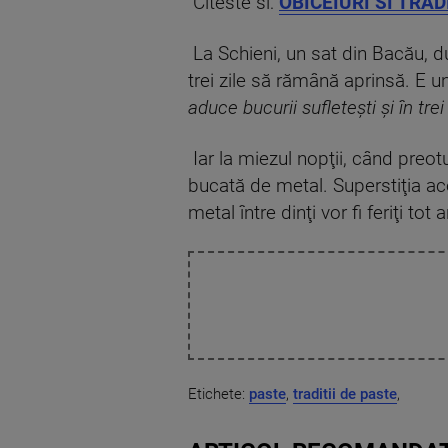
Citeste si:
OBICEIURI SI TRADIT
La Schieni, un sat din Bacău, d
trei zile să rămână aprinsă. E un
aduce bucurii sufleteşti şi în trei
Iar la miezul nopţii, când preot
bucată de metal. Superstiţia ac
metal între dinţi vor fi feriţi to
Etichete:
paste
,
traditii de paste
,