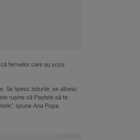
 că femeilor care au scos
e. Se lipesc zidurile, se albesc
este ruşine că Paştele să te
nele",
spune Ana Popa.