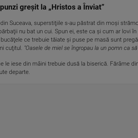
unzi greșit la „Hristos a Înviat”
in Suceava, superstiţiile s-au păstrat din moşi strămoş
ărbaţii nu bat un cui. Spun ei, este ca şi cum ar lovi în 
 bucăţele ce trebuie tăiate şi puse pe masă sunt pregăt
 cuţitul.
"Oasele de miel se îngropau la un pomn ca să 
e le iese din mâini trebuie dusă la biserică. Fărâme di
nute departe.