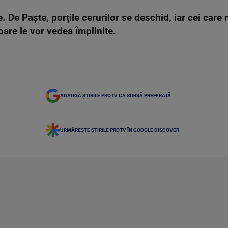
te. De Paşte, porţile cerurilor se deschid, iar cei car
oare le vor vedea împlinite.
ADAUGĂ ȘTIRILE PROTV CA SURSĂ PREFERATĂ
URMĂREȘTE ȘTIRILE PROTV ÎN GOOGLE DISCOVER