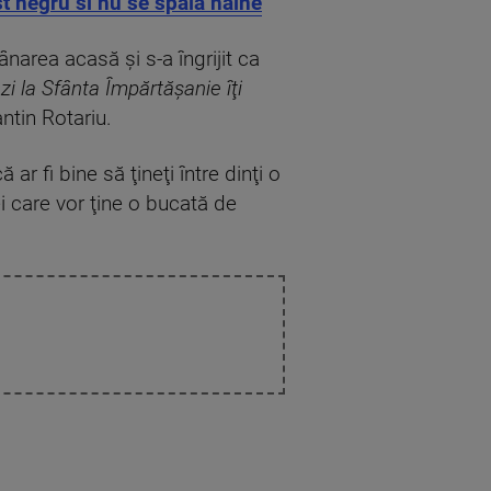
t negru si nu se spala haine
narea acasă şi s-a îngrijit ca
i la Sfânta Împărtăşanie îţi
ntin Rotariu.
ar fi bine să ţineţi între dinţi o
i care vor ţine o bucată de