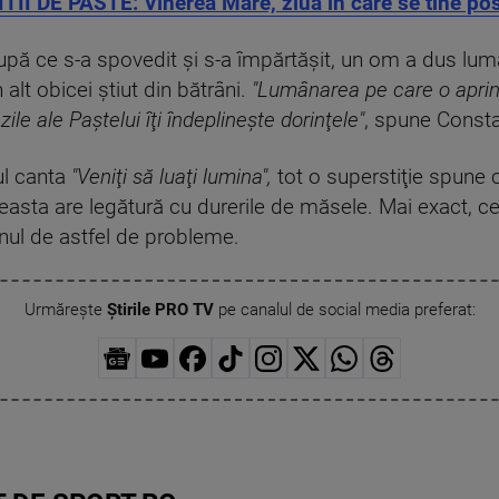
II DE PASTE: Vinerea Mare, ziua in care se tine pos
upă ce s-a spovedit şi s-a împărtășit, un om a dus lumâ
 alt obicei ştiut din bătrâni.
"Lumânarea pe care o aprinz
 zile ale Paştelui îţi îndeplineşte dorinţele"
, spune Consta
ul canta
"Veniţi să luaţi lumina",
tot o superstiţie spune că 
easta are legătură cu durerile de măsele. Mai exact, ce
t anul de astfel de probleme.
Urmărește
Știrile PRO TV
pe canalul de social media preferat: