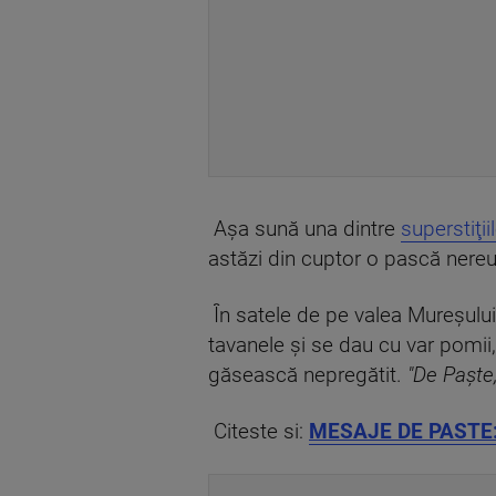
Aşa sună una dintre
superstiţii
astăzi din cuptor o pască nereu
În satele de pe valea Mureşului,
tavanele şi se dau cu var pomii,
găsească nepregătit.
"De Paşte,
Citeste si:
MESAJE DE PASTE: Ce