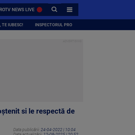
CAUTA
ROTV NEWS LIVE
TOATE CATEGORIILE
 TE IUBESC!
INSPECTORUL PRO
oștenit si le respectă de
Data publicării:
24-04-2022 | 10:04
Data actualizării:
12-08-2025 | 20:52