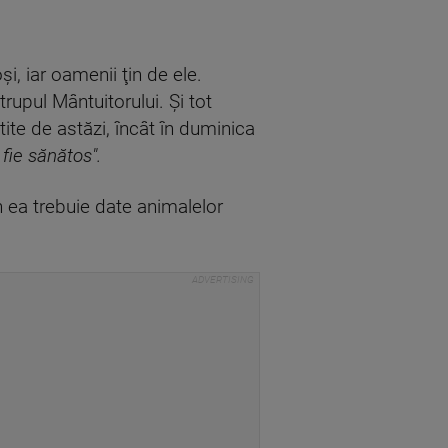
i, iar oamenii ţin de ele.
trupul Mântuitorului. Şi tot
ite de astăzi, încât în duminica
fie sănătos".
n ea trebuie date animalelor