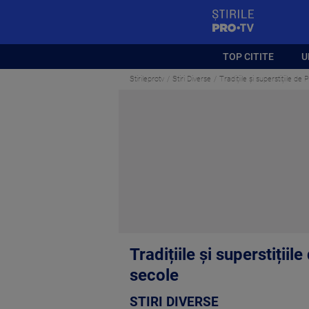
StirilePROTV
TOP CITITE
U
Stirileprotv
Stiri Diverse
Tradițiile și superstițiile d
Tradițiile și superstiții
secole
STIRI DIVERSE