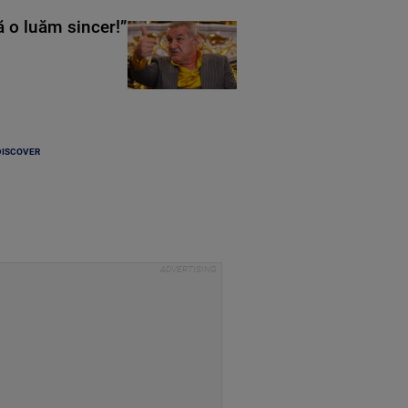
ă o luăm sincer!”
DISCOVER