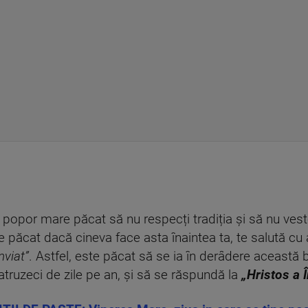
 popor mare păcat să nu respecți tradiția și să nu vest
te păcat dacă cineva face asta înaintea ta, te salută cu 
nviat”
. Astfel, este păcat să se ia în derâdere această b
truzeci de zile pe an, și să se răspundă la
„Hristos a Î