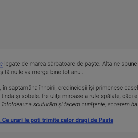
le
legate de marea sărbătoare de paște. Alta ne spune
şită nu le va merge bine tot anul.
 în săptămâna înnoirii, credincioşii îşi primenesc casel
 tinda şi sobele. Pe uliţe miroase a rufe spălate, căci 
 întotdeauna scuturăm şi facem curăţenie, scoatem hai
 urari le poti trimite celor dragi de Paste