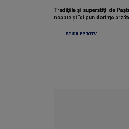
Tradiţiile şi superstiții de Paş
noapte şi îşi pun dorinţe arzăt
STIRILEPROTV