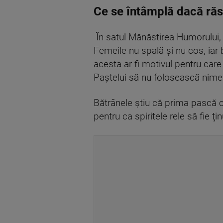
Ce se întâmplă dacă răsp
În satul Mănăstirea Humorului, d
Femeile nu spală şi nu cos, iar b
acesta ar fi motivul pentru care
Paştelui să nu folosească nimeni
Bătrânele ştiu că prima pască c
pentru ca spiritele rele să fie ţi