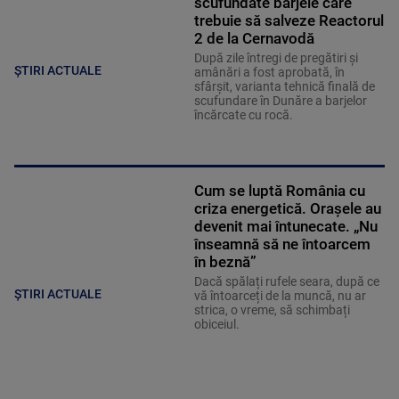
scufundate barjele care
trebuie să salveze Reactorul
2 de la Cernavodă
După zile întregi de pregătiri și
ȘTIRI ACTUALE
amânări a fost aprobată, în
sfârșit, varianta tehnică finală de
scufundare în Dunăre a barjelor
încărcate cu rocă.
Cum se luptă România cu
criza energetică. Orașele au
devenit mai întunecate. „Nu
înseamnă să ne întoarcem
în beznă”
Dacă spălați rufele seara, după ce
ȘTIRI ACTUALE
vă întoarceți de la muncă, nu ar
strica, o vreme, să schimbați
obiceiul.