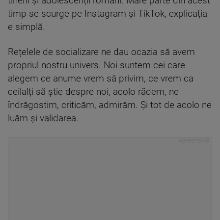
tinerii și adolescenții români. Mare parte din acest
timp se scurge pe Instagram și TikTok, explicația
e simplă.
Rețelele de socializare ne dau ocazia să avem
propriul nostru univers. Noi suntem cei care
alegem ce anume vrem să privim, ce vrem ca
ceilalți să știe despre noi, acolo râdem, ne
îndrăgostim, criticăm, admirăm. Și tot de acolo ne
luăm și validarea.