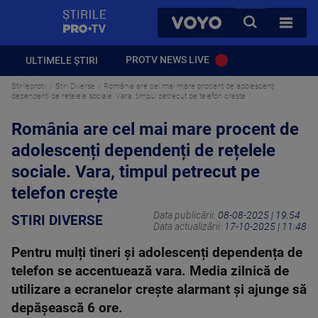
StirilePROTV
CAUTA
VOYO
TOATE 
PROTV NEWS LIVE
ULTIMELE ȘTIRI
Stirileprotv
Stiri Diverse
România are cel mai mare procent de adolescenți
dependenți de rețelele sociale. Vara, timpul petrecut pe telefon crește
România are cel mai mare procent de
adolescenți dependenți de rețelele
sociale. Vara, timpul petrecut pe
telefon crește
Data publicării:
08-08-2025 | 19:54
STIRI DIVERSE
Data actualizării:
17-10-2025 | 11:48
Pentru mulți tineri și adolescenți dependența de
telefon se accentuează vara. Media zilnică de
utilizare a ecranelor crește alarmant și ajunge să
depășească 6 ore.