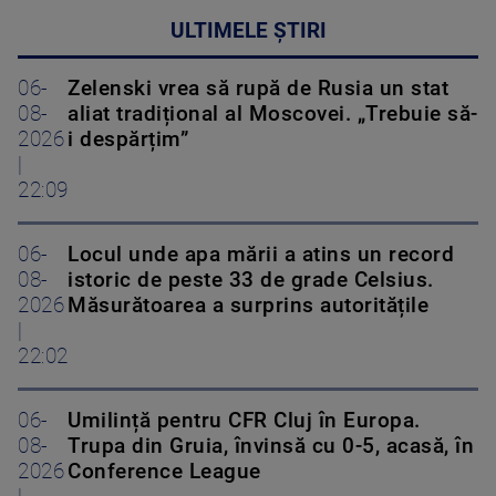
ULTIMELE ȘTIRI
06-
Zelenski vrea să rupă de Rusia un stat
08-
aliat tradițional al Moscovei. „Trebuie să-
2026
i despărțim”
|
22:09
06-
Locul unde apa mării a atins un record
08-
istoric de peste 33 de grade Celsius.
2026
Măsurătoarea a surprins autoritățile
|
22:02
06-
Umilință pentru CFR Cluj în Europa.
08-
Trupa din Gruia, învinsă cu 0-5, acasă, în
2026
Conference League