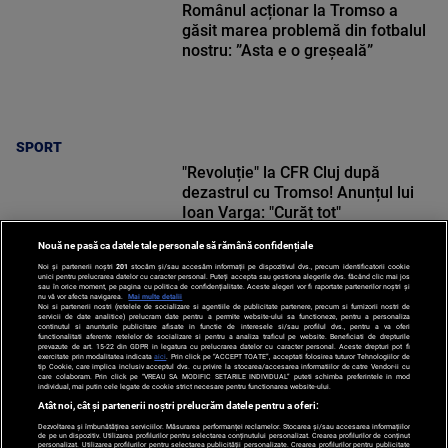
Românul acționar la Tromso a
găsit marea problemă din fotbalul
nostru: ”Asta e o greșeală”
SPORT
"Revoluție" la CFR Cluj după
dezastrul cu Tromso! Anunțul lui
Ioan Varga: "Curăț tot"
Nouă ne pasă ca datele tale personale să rămână confidențiale
Noi și partenerii noștri
201
stocăm și/sau accesăm informații pe dispozitivul dvs., precum identificatorii cookie
unici pentru prelucrarea datelor cu caracter personal. Puteți accepta sau gestiona alegerile dvs. făcând clic mai jos
sau în orice moment, pe pagina cu politica de confidențialitate. Aceste alegeri vor fi raportate partenerilor noștri și
nu vă vor afecta navigarea.
Mai multe detalii
SPORT
Noi si partenerii nostri (retelele de socializare si agentiile de publicitate partenere, precum si furnizorii nostri de
servicii de date analitice) prelucram date pentru a permite website-ului sa functioneze, pentru a personaliza
continutul si anunturile publicitare afisate in functie de interesele si/sau profilul dvs., pentru a va oferi
functionalitati aferente retelelor de socializare si pentru a analiza traficul pe website. Beneficiati de drepturile
prevazute de art. 15-22 din GDPR in legatura cu prelucrarea datelor cu caracter personal. Aceste drepturi pot fi
exercitate prin modalitatea indicata
aici
. Prin click pe “ACCEPT TOATE”, acceptati folosirea tuturor Tehnologiilor de
tip Cookie, care implica inclusiv acceptul dvs. cu privire la stocarea/accesarea informatiilor de catre Vendor-ii cu
care colaboram. Prin click pe “VREAU SA MODIFIC SETARILE INDIVIDUAL” puteti schimba preferintele in mod
individual, mai putin cele legate de cookie strict necesare pentru functionarea website-ului.
Atât noi, cât și partenerii noștri prelucrăm datele pentru a oferi:
Dezvoltarea și îmbunătățirea serviciilor. Măsurarea performanței reclamelor. Stocarea și/sau accesarea informațiilor
de pe un dispozitiv. Utilizarea profilurilor pentru selectarea conținutului personalizat. Crearea profilurilor de conținut
personalizat. Utilizarea profilurilor pentru selectarea publicității personalizate. Crearea profilurilor pentru publicitate