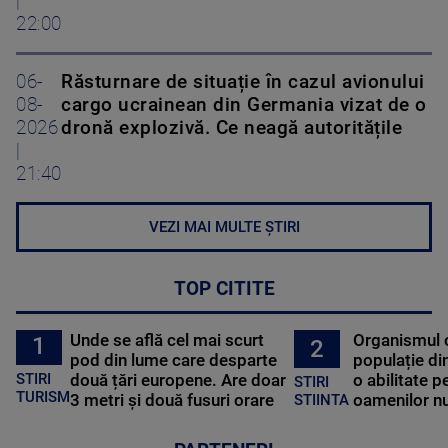
|
22:00
06-
Răsturnare de situație în cazul avionului
08-
cargo ucrainean din Germania vizat de o
2026
dronă explozivă. Ce neagă autoritățile
|
21:40
VEZI MAI MULTE ȘTIRI
TOP CITITE
Unde se află cel mai scurt
Organismul 
1
2
pod din lume care desparte
populație di
STIRI
două țări europene. Are doar
o abilitate p
STIRI
TURISM
3 metri și două fusuri orare
oamenilor nu
STIINTA