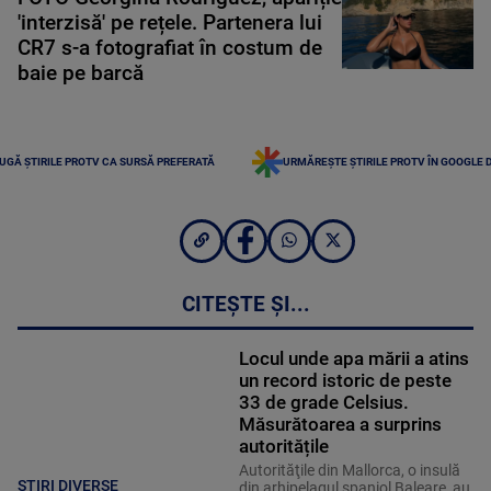
'interzisă' pe rețele. Partenera lui
CR7 s-a fotografiat în costum de
baie pe barcă
UGĂ ȘTIRILE PROTV CA SURSĂ PREFERATĂ
URMĂREȘTE ȘTIRILE PROTV ÎN GOOGLE 
CITEȘTE ȘI...
Locul unde apa mării a atins
un record istoric de peste
33 de grade Celsius.
Măsurătoarea a surprins
autoritățile
Autorităţile din Mallorca, o insulă
STIRI DIVERSE
din arhipelagul spaniol Baleare, au