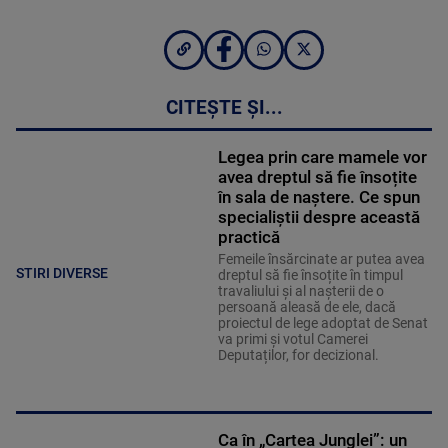
CITEȘTE ȘI...
Legea prin care mamele vor
avea dreptul să fie însoțite
în sala de naștere. Ce spun
specialiștii despre această
practică
Femeile însărcinate ar putea avea
STIRI DIVERSE
dreptul să fie însoțite în timpul
travaliului și al nașterii de o
persoană aleasă de ele, dacă
proiectul de lege adoptat de Senat
va primi și votul Camerei
Deputaților, for decizional.
Ca în „Cartea Junglei”: un