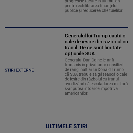
progresele făcute în ultimul an
pentru echilibrarea finanțelor
publice și reducerea cheltuielilor.
Generalul lui Trump caută o
cale de ieșire din războiul cu
Iranul. De ce sunt limitate
opțiunile SUA
Generalul Dan Caine le-ar fi
transmis în privat unor consilieri
de rang înalt ai lui Donald Trump
STIRI EXTERNE
că SUA trebuie să găsească o cale
de ieșire din războiul cu Iranul,
avertizând că escaladarea militară
s-ar putea întoarce împotriva
americanilor.
ULTIMELE ȘTIRI