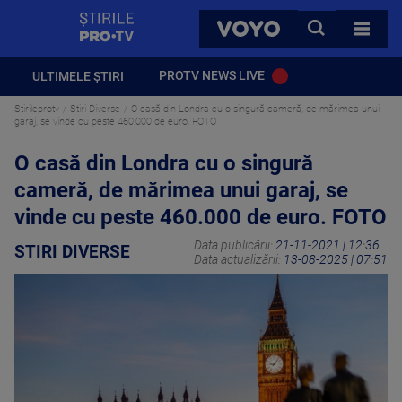
StirilePROTV
CAUTA
VOYO
TOATE 
PROTV NEWS LIVE
ULTIMELE ȘTIRI
Stirileprotv
Stiri Diverse
O casă din Londra cu o singură cameră, de mărimea unui
garaj, se vinde cu peste 460.000 de euro. FOTO
O casă din Londra cu o singură
cameră, de mărimea unui garaj, se
vinde cu peste 460.000 de euro. FOTO
Data publicării:
21-11-2021 | 12:36
STIRI DIVERSE
Data actualizării:
13-08-2025 | 07:51