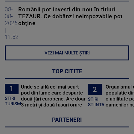
08-
Românii pot investi din nou în titluri
08-
TEZAUR. Ce dobânzi neimpozabile pot
2026
obține
|
11:52
VEZI MAI MULTE ȘTIRI
TOP CITITE
Unde se află cel mai scurt
Organismul 
1
2
pod din lume care desparte
populație di
STIRI
două țări europene. Are doar
o abilitate p
STIRI
TURISM
3 metri și două fusuri orare
oamenilor nu
STIINTA
PARTENERI