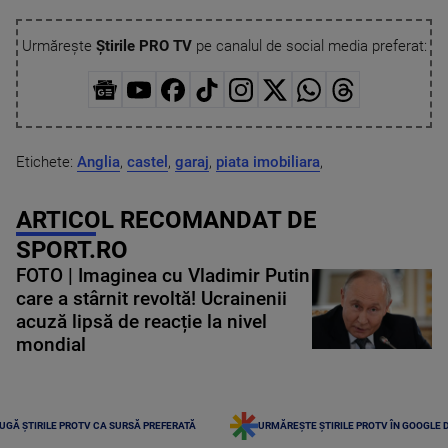
Urmărește
Știrile PRO TV
pe canalul de social media preferat:
Etichete:
Anglia
,
castel
,
garaj
,
piata imobiliara
,
ARTICOL RECOMANDAT DE
SPORT.RO
FOTO | Imaginea cu Vladimir Putin
care a stârnit revoltă! Ucrainenii
acuză lipsă de reacție la nivel
mondial
UGĂ ȘTIRILE PROTV CA SURSĂ PREFERATĂ
URMĂREȘTE ȘTIRILE PROTV ÎN GOOGLE 