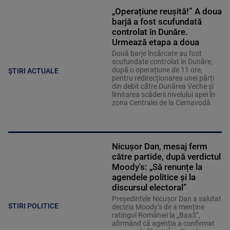
„Operațiune reușită!” A doua
barjă a fost scufundată
controlat în Dunăre.
Urmează etapa a doua
Două barje încărcate au fost
scufundate controlat în Dunăre,
după o operațiune de 11 ore,
ȘTIRI ACTUALE
pentru redirecționarea unei părți
din debit către Dunărea Veche și
limitarea scăderii nivelului apei în
zona Centralei de la Cernavodă.
Nicușor Dan, mesaj ferm
către partide, după verdictul
Moody's: „Să renunțe la
agendele politice şi la
discursul electoral”
Președintele Nicușor Dan a salutat
STIRI POLITICE
decizia Moody’s de a menține
ratingul României la „Baa3”,
afirmând că agenția a confirmat