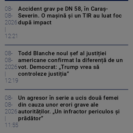
08-
Accident grav pe DN 58, în Caraș-
08-
Severin. O mașină și un TIR au luat foc
2026
după impact
|
12:21
08-
Todd Blanche noul șef al justiției
08-
americane confirmat la diferență de un
2026
vot. Democrat: „Trump vrea să
|
controleze justiția”
12:19
08-
Un agresor în serie a ucis două femei
08-
din cauza unor erori grave ale
2026
autorităților. „Un infractor periculos și
|
prădător”
11:55