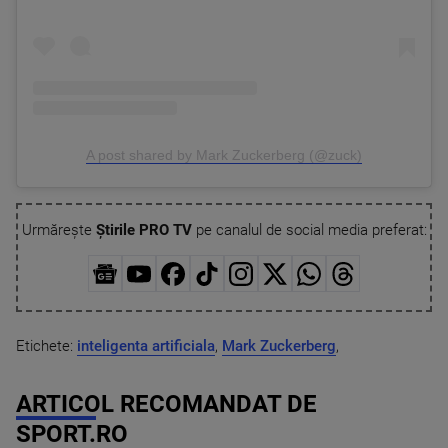
A post shared by Mark Zuckerberg (@zuck)
Urmărește
Știrile PRO TV
pe canalul de social media preferat:
Etichete:
inteligenta artificiala
,
Mark Zuckerberg
,
ARTICOL RECOMANDAT DE
SPORT.RO