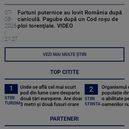
07-
Furtuni puternice au lovit România după
08-
caniculă. Pagube după un Cod roşu de
2026
ploi torenţiale. VIDEO
|
21:27
VEZI MAI MULTE ȘTIRI
TOP CITITE
Unde se află cel mai scurt
Organismul 
1
2
pod din lume care desparte
populație di
STIRI
două țări europene. Are doar
o abilitate p
STIRI
TURISM
3 metri și două fusuri orare
oamenilor nu
STIINTA
PARTENERI