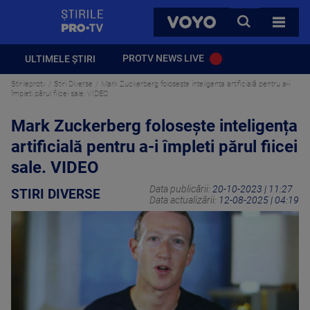
StirilePROTV
CAUTA
VOYO
TOATE 
PROTV NEWS LIVE
ULTIMELE ȘTIRI
Stirileprotv
Stiri Diverse
Mark Zuckerberg folosește inteligența artificială pentru a-i
împleti părul fiicei sale. VIDEO
Mark Zuckerberg folosește inteligența
artificială pentru a-i împleti părul fiicei
sale. VIDEO
Data publicării:
20-10-2023 | 11:27
STIRI DIVERSE
Data actualizării:
12-08-2025 | 04:19