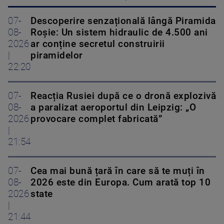
07-
Descoperire senzațională lângă Piramida
08-
Roșie: Un sistem hidraulic de 4.500 ani
2026
ar conține secretul construirii
|
piramidelor
22:20
07-
Reacția Rusiei după ce o dronă explozivă
08-
a paralizat aeroportul din Leipzig: „O
2026
provocare complet fabricată”
|
21:54
07-
Cea mai bună țară în care să te muți în
08-
2026 este din Europa. Cum arată top 10
2026
state
|
21:44