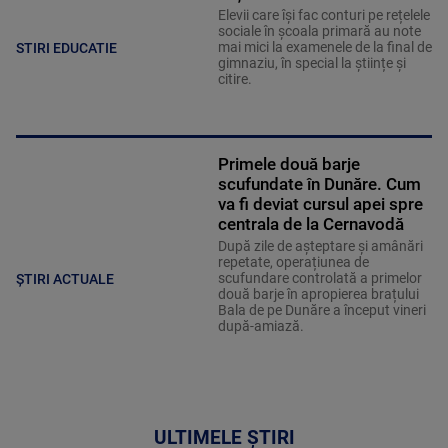
Elevii care îşi fac conturi pe rețelele
sociale în școala primară au note
mai mici la examenele de la final de
STIRI EDUCATIE
gimnaziu, în special la științe și
citire.
Primele două barje
scufundate în Dunăre. Cum
va fi deviat cursul apei spre
centrala de la Cernavodă
După zile de așteptare și amânări
repetate, operațiunea de
scufundare controlată a primelor
ȘTIRI ACTUALE
două barje în apropierea brațului
Bala de pe Dunăre a început vineri
după-amiază.
ULTIMELE ȘTIRI