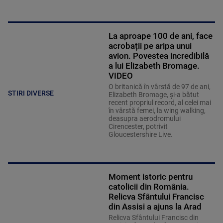
La aproape 100 de ani, face
acrobații pe aripa unui
avion. Povestea incredibilă
a lui Elizabeth Bromage.
VIDEO
O britanică în vârstă de 97 de ani,
STIRI DIVERSE
Elizabeth Bromage, şi-a bătut
recent propriul record, al celei mai
în vârstă femei, la wing walking,
deasupra aerodromului
Cirencester, potrivit
Gloucestershire Live.
Moment istoric pentru
catolicii din România.
Relicva Sfântului Francisc
din Assisi a ajuns la Arad
Relicva Sfântului Francisc din