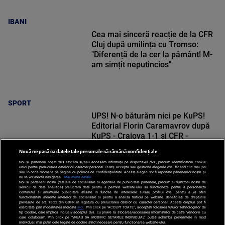
IBANI
Cea mai sinceră reacție de la CFR
Cluj după umilința cu Tromso:
"Diferență de la cer la pământ! M-
am simțit neputincios"
SPORT
UPS! N-o băturăm nici pe KuPS!
Editorial Florin Caramavrov după
KuPS - Craiova 1-1 și CFR -
Tromso 0-5
Nouă ne pasă ca datele tale personale să rămână confidențiale
Noi și partenerii noștri
201
stocăm și/sau accesăm informații pe dispozitivul dvs., precum identificatorii cookie
unici pentru prelucrarea datelor cu caracter personal. Puteți accepta sau gestiona alegerile dvs. făcând clic mai jos
sau în orice moment, pe pagina cu politica de confidențialitate. Aceste alegeri vor fi raportate partenerilor noștri și
nu vă vor afecta navigarea.
Mai multe detalii
Noi si partenerii nostri (retelele de socializare si agentiile de publicitate partenere, precum si furnizorii nostri de
SPORT
servicii de date analitice) prelucram date pentru a permite website-ului sa functioneze, pentru a personaliza
continutul si anunturile publicitare afisate in functie de interesele si/sau profilul dvs., pentru a va oferi
functionalitati aferente retelelor de socializare si pentru a analiza traficul pe website. Beneficiati de drepturile
prevazute de art. 15-22 din GDPR in legatura cu prelucrarea datelor cu caracter personal. Aceste drepturi pot fi
exercitate prin modalitatea indicata
aici
. Prin click pe “ACCEPT TOATE”, acceptati folosirea tuturor Tehnologiilor de
tip Cookie, care implica inclusiv acceptul dvs. cu privire la stocarea/accesarea informatiilor de catre Vendor-ii cu
care colaboram. Prin click pe “VREAU SA MODIFIC SETARILE INDIVIDUAL” puteti schimba preferintele in mod
individual, mai putin cele legate de cookie strict necesare pentru functionarea website-ului.