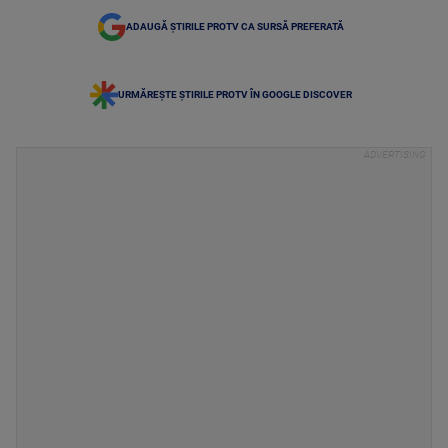
ADAUGĂ ȘTIRILE PROTV CA SURSĂ PREFERATĂ
URMĂREȘTE ȘTIRILE PROTV ÎN GOOGLE DISCOVER