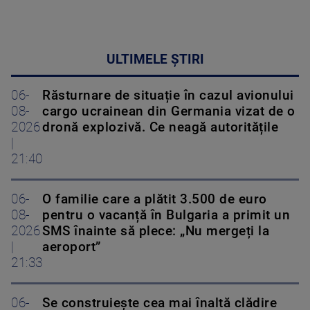
ULTIMELE ȘTIRI
06-
Răsturnare de situație în cazul avionului
08-
cargo ucrainean din Germania vizat de o
2026
dronă explozivă. Ce neagă autoritățile
|
21:40
06-
O familie care a plătit 3.500 de euro
08-
pentru o vacanță în Bulgaria a primit un
2026
SMS înainte să plece: „Nu mergeți la
|
aeroport”
21:33
06-
Se construiește cea mai înaltă clădire