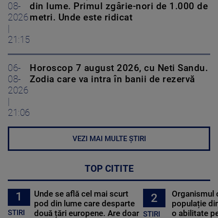
08-
din lume. Primul zgârie-nori de 1.000 de
2026
metri. Unde este ridicat
|
21:15
06-
Horoscop 7 august 2026, cu Neti Sandu.
08-
Zodia care va intra în banii de rezervă
2026
|
21:06
VEZI MAI MULTE ȘTIRI
TOP CITITE
Unde se află cel mai scurt
Organismul 
1
2
pod din lume care desparte
populație di
STIRI
două țări europene. Are doar
o abilitate p
STIRI