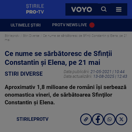
StirilePROTV
CAUTA
VOYO
TOATE 
PROTV NEWS LIVE
ULTIMELE ȘTIRI
Stirileprotv
Stiri Diverse
Ce nume se sărbătoresc de Sfinții Constantin și Elena, pe 21
mai
Ce nume se sărbătoresc de Sfinții
Constantin și Elena, pe 21 mai
Data publicării:
21-05-2021 | 10:44
STIRI DIVERSE
Data actualizării:
13-08-2025 | 12:43
Aproximativ 1,8 milioane de români îşi serbează
onomastica vineri, de sărbătoarea Sfinţilor
Constantin şi Elena.
STIRILEPROTV