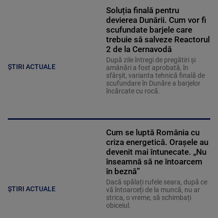
Soluția finală pentru
devierea Dunării. Cum vor fi
scufundate barjele care
trebuie să salveze Reactorul
2 de la Cernavodă
După zile întregi de pregătiri și
ȘTIRI ACTUALE
amânări a fost aprobată, în
sfârșit, varianta tehnică finală de
scufundare în Dunăre a barjelor
încărcate cu rocă.
Cum se luptă România cu
criza energetică. Orașele au
devenit mai întunecate. „Nu
înseamnă să ne întoarcem
în beznă”
Dacă spălați rufele seara, după ce
ȘTIRI ACTUALE
vă întoarceți de la muncă, nu ar
strica, o vreme, să schimbați
obiceiul.