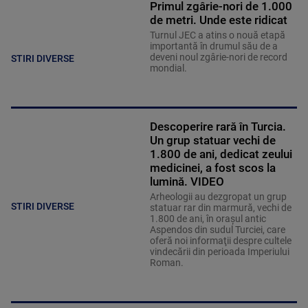
Primul zgârie-nori de 1.000
de metri. Unde este ridicat
Turnul JEC a atins o nouă etapă
importantă în drumul său de a
deveni noul zgârie-nori de record
STIRI DIVERSE
mondial.
Descoperire rară în Turcia.
Un grup statuar vechi de
1.800 de ani, dedicat zeului
medicinei, a fost scos la
lumină. VIDEO
Arheologii au dezgropat un grup
STIRI DIVERSE
statuar rar din marmură, vechi de
1.800 de ani, în oraşul antic
Aspendos din sudul Turciei, care
oferă noi informaţii despre cultele
vindecării din perioada Imperiului
Roman.