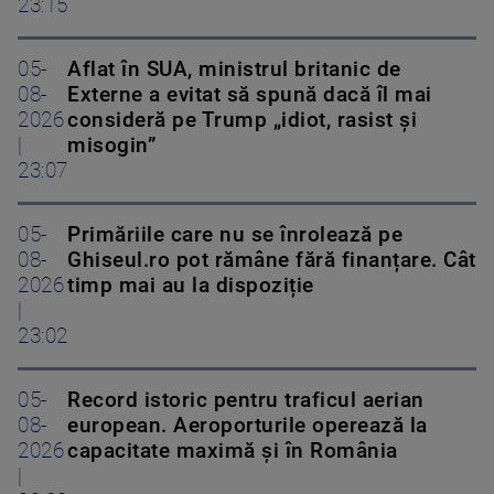
23:15
05-
Aflat în SUA, ministrul britanic de
08-
Externe a evitat să spună dacă îl mai
2026
consideră pe Trump „idiot, rasist și
|
misogin”
23:07
05-
Primăriile care nu se înrolează pe
08-
Ghiseul.ro pot rămâne fără finanțare. Cât
2026
timp mai au la dispoziție
|
23:02
05-
Record istoric pentru traficul aerian
08-
european. Aeroporturile operează la
2026
capacitate maximă și în România
|