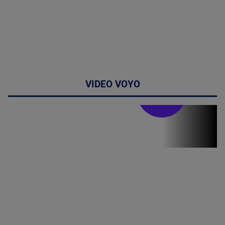
VIDEO VOYO
Stirile PRO TV
Stirile PRO
TV # 19.00 -
05 August