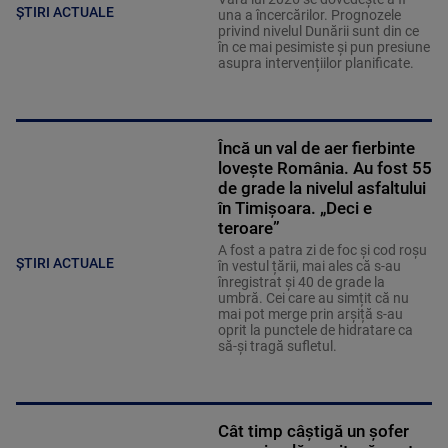
ȘTIRI ACTUALE
una a încercărilor. Prognozele
privind nivelul Dunării sunt din ce
în ce mai pesimiste și pun presiune
asupra intervențiilor planificate.
Încă un val de aer fierbinte
lovește România. Au fost 55
de grade la nivelul asfaltului
în Timișoara. „Deci e
teroare”
A fost a patra zi de foc și cod roșu
ȘTIRI ACTUALE
în vestul țării, mai ales că s-au
înregistrat și 40 de grade la
umbră. Cei care au simțit că nu
mai pot merge prin arșiță s-au
oprit la punctele de hidratare ca
să-și tragă sufletul.
Cât timp câștigă un șofer