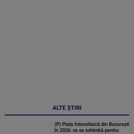
2026
MAI
MULTE
DETALII
50:27
ALTE ȘTIRI
(P) Piața fotovoltaică din București
în 2026: ce se schimbă pentru