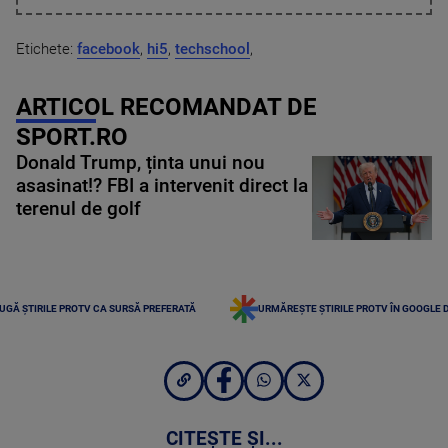
Etichete:
facebook
,
hi5
,
techschool
,
ARTICOL RECOMANDAT DE
SPORT.RO
Donald Trump, ținta unui nou
asasinat!? FBI a intervenit direct la
terenul de golf
UGĂ ȘTIRILE PROTV CA SURSĂ PREFERATĂ
URMĂREȘTE ȘTIRILE PROTV ÎN GOOGLE 
CITEȘTE ȘI...