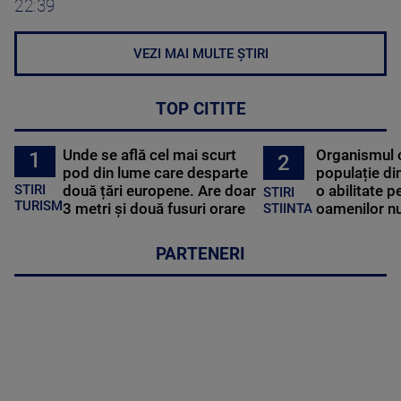
22:39
VEZI MAI MULTE ȘTIRI
TOP CITITE
Unde se află cel mai scurt
Organismul 
1
2
pod din lume care desparte
populație di
STIRI
două țări europene. Are doar
o abilitate p
STIRI
TURISM
3 metri și două fusuri orare
oamenilor nu
STIINTA
PARTENERI