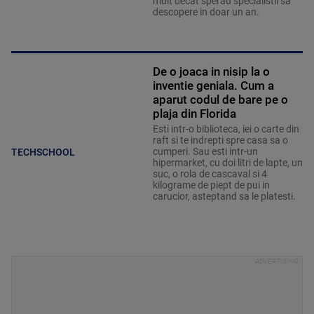
mult decat sperau specialistii sa
descopere in doar un an.
De o joaca in nisip la o
inventie geniala. Cum a
aparut codul de bare pe o
plaja din Florida
Esti intr-o biblioteca, iei o carte din
raft si te indrepti spre casa sa o
cumperi. Sau esti intr-un
TECHSCHOOL
hipermarket, cu doi litri de lapte, un
suc, o rola de cascaval si 4
kilograme de piept de pui in
carucior, asteptand sa le platesti.