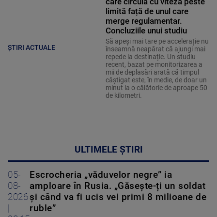
care circulă cu viteză peste
limită față de unul care
merge regulamentar.
Concluziile unui studiu
Să apeși mai tare pe accelerație nu
ȘTIRI ACTUALE
înseamnă neapărat că ajungi mai
repede la destinație. Un studiu
recent, bazat pe monitorizarea a
mii de deplasări arată că timpul
câștigat este, în medie, de doar un
minut la o călătorie de aproape 50
de kilometri.
ULTIMELE ȘTIRI
05-
Escrocheria „văduvelor negre” ia
08-
amploare în Rusia. „Găsește-ți un soldat
2026
și când va fi ucis vei primi 8 milioane de
|
ruble”