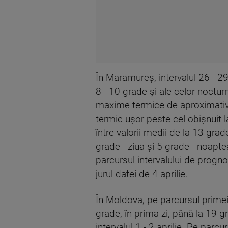
În Maramureş, intervalul 26 - 29
8 - 10 grade şi ale celor nocturn
maxime termice de aproximativ 
termic uşor peste cel obişnuit la 
între valorii medii de la 13 grade
grade - ziua şi 5 grade - noaptea,
parcursul intervalului de prognoz
jurul datei de 4 aprilie.
În Moldova, pe parcursul primei
grade, în prima zi, până la 19 
intervalul 1 - 2 aprilie. Pe pa