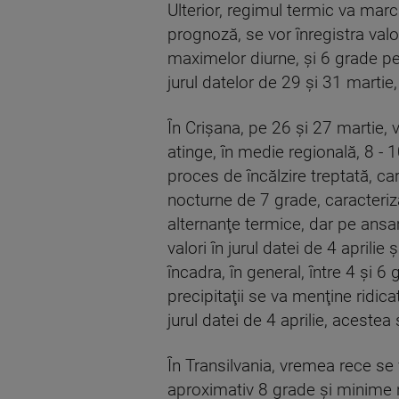
Ulterior, regimul termic va marc
prognoză, se vor înregistra val
maximelor diurne, şi 6 grade pent
jurul datelor de 29 şi 31 martie
În Crişana, pe 26 şi 27 martie
atinge, în medie regională, 8 - 1
proces de încălzire treptată, c
nocturne de 7 grade, caracterizâ
alternanţe termice, dar pe ansa
valori în jurul datei de 4 aprili
încadra, în general, între 4 şi 
precipitaţii se va menţine ridic
jurul datei de 4 aprilie, acestea
În Transilvania, vremea rece se
aproximativ 8 grade şi minime n