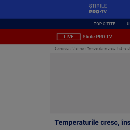
StirilePROTV
TOP CITITE
U
LIVE
Știrile PRO TV
Stirileprotv
Vremea
Temperaturile cresc, însă va p
Temperaturile cresc, în