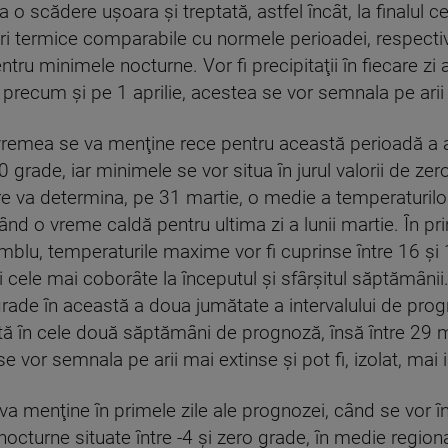
a o scădere uşoara şi treptată, astfel încât, la finalul
ori termice comparabile cu normele perioadei, respect
ru minimele nocturne. Vor fi precipitaţii în fiecare zi 
, precum şi pe 1 aprilie, acestea se vor semnala pe arii
, vremea se va menţine rece pentru această perioadă a 
0 grade, iar minimele se vor situa în jurul valorii de zer
are va determina, pe 31 martie, o medie a temperaturilo
nd o vreme caldă pentru ultima zi a lunii martie. În pri
mblu, temperaturile maxime vor fi cuprinse între 16 şi 
e şi cele mai coborâte la începutul şi sfârşitul săptămân
6 grade în această a doua jumătate a intervalului de pro
ată în cele două săptămâni de prognoză, însă între 29 ma
 se vor semnala pe arii mai extinse şi pot fi, izolat, mai
 va menţine în primele zile ale prognozei, când se vor 
octurne situate între -4 şi zero grade, în medie regio