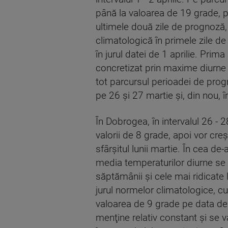
până la valoarea de 19 grade, p
ultimele două zile de prognoză
climatologică în primele zile de
în jurul datei de 1 aprilie. Prim
concretizat prin maxime diurne sit
tot parcursul perioadei de prog
pe 26 şi 27 martie şi, din nou, în
În Dobrogea, în intervalul 26 - 2
valorii de 8 grade, apoi vor cr
sfârşitul lunii martie. În cea d
media temperaturilor diurne se v
săptămânii şi cele mai ridicate 
jurul normelor climatologice, cu 
valoarea de 9 grade pe data de 
menţine relativ constant şi se va