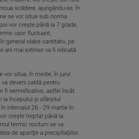
o noua scădere, ajungându-se, în
ime se vor situa sub norma
apoi vor creşte până la 7 grade,
ermic uşor fluctuant,
 în general slabe cantitativ, pe
arii mai extinse va fi ridicată
vor situa, în medie, în jurul
a va deveni caldă pentru
 fi semnificative, astfel încât
la începutul şi sfârşitul
n intervalul 26 - 29 martie în
vor creşte treptat până la
imul termic nocturn se va
ea de apariţie a precipitaţiilor,