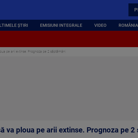
P
LTIMELE ȘTIRI
EMISIUNI INTEGRALE
VIDEO
ROMÂNIA,
loua pe arii extinse. Prognoza pe 2 săptămâni
să va ploua pe arii extinse. Prognoza pe 