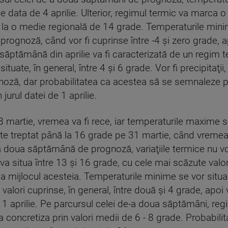
e data de 4 aprilie. Ulterior, regimul termic va marca 
, la o medie regională de 14 grade. Temperaturile min
 prognoză, când vor fi cuprinse între -4 şi zero grade, 
a săptămână din aprilie va fi caracterizată de un regim t
uate, în general, între 4 şi 6 grade. Vor fi precipitaţii,
noză, dar probabilitatea ca acestea să se semnaleze pe 
 jurul datei de 1 aprilie.
8 martie, vremea va fi rece, iar temperaturile maxime se 
eşte treptat până la 16 grade pe 31 martie, când vreme
e-a doua săptămână de prognoză, variaţiile termice nu vor
a situa între 13 şi 16 grade, cu cele mai scăzute valori 
la mijlocul acesteia. Temperaturile minime se vor situa î
valori cuprinse, în general, între două şi 4 grade, apoi 
1 aprilie. Pe parcursul celei de-a doua săptămâni, reg
 concretiza prin valori medii de 6 - 8 grade. Probabilitat