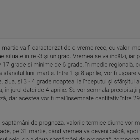
 martie va fi caracterizat de o vreme rece, cu valori me
e situate între -3 şi un grad. Vremea se va încălzi, iar 
17 grade şi minime de 6 grade, în medie regională, ce
sfârşitul lunii martie. Între 1 şi 8 aprilie, vor fi uşoare v
, ziua, şi 3 - 4 grade noaptea, la începutul şi sfârşitul 
 în jurul datei de 4 aprilie. Se vor semnala precipitaţii p
ă, dar acestea vor fi mai însemnate cantitativ între 29 m
 săptămâni de prognoză, valorile termice diurne vor ma
grade, pe 31 martie, când vremea va deveni caldă, apoi
rcursul celei de-a doua săptămâni de prognoză, temperat