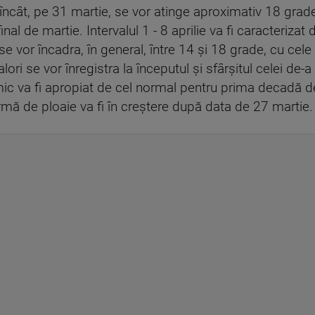
l încât, pe 31 martie, se vor atinge aproximativ 18 grade
l de martie. Intervalul 1 - 8 aprilie va fi caracterizat d
e vor încadra, în general, între 14 şi 18 grade, cu cele m
lori se vor înregistra la începutul şi sfârşitul celei de
c va fi apropiat de cel normal pentru prima decadă de 
rmă de ploaie va fi în creştere după data de 27 martie.