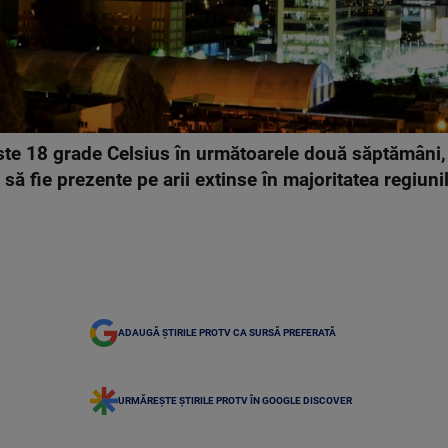
te 18 grade Celsius în următoarele două săptămâni, î
a să fie prezente pe arii extinse în majoritatea regiun
ADAUGĂ ȘTIRILE PROTV CA SURSĂ PREFERATĂ
URMĂREȘTE ȘTIRILE PROTV ÎN GOOGLE DISCOVER