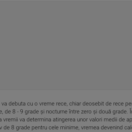
va debuta cu o vreme rece, chiar deosebit de rece pen
e, de 8 - 9 grade şi nocturne între zero şi două grade. În
 a vremii va determina atingerea unor valori medii de 
v de 8 grade pentru cele minime, vremea devenind cald