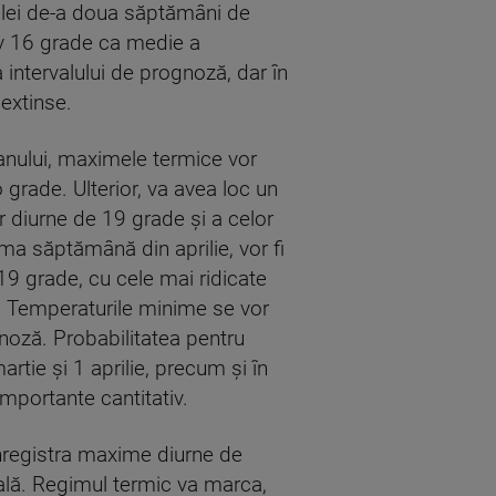
 celei de-a doua săptămâni de
iv 16 grade ca medie a
a intervalului de prognoză, dar în
 extinse.
anului, maximele termice vor
o grade. Ulterior, va avea loc un
r diurne de 19 grade şi a celor
ma săptămână din aprilie, vor fi
19 grade, cu cele mai ridicate
ii. Temperaturile minime se vor
gnoză. Probabilitatea pentru
rtie şi 1 aprilie, precum şi în
 importante cantitativ.
înregistra maxime diurne de
nală. Regimul termic va marca,