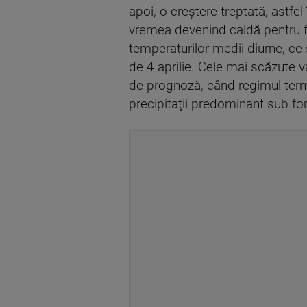
apoi, o creştere treptată, astfe
vremea devenind caldă pentru fina
temperaturilor medii diurne, ce s
de 4 aprilie. Cele mai scăzute va
de prognoză, când regimul termi
precipitaţii predominant sub fo