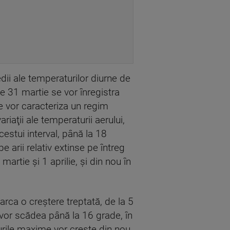
dii ale temperaturilor diurne de
pe 31 martie se vor înregistra
 vor caracteriza un regim
ariaţii ale temperaturii aerului,
acestui interval, până la 18
e arii relativ extinse pe întreg
artie şi 1 aprilie, şi din nou în
rca o creştere treptată, de la 5
 vor scădea până la 16 grade, în
urile maxime vor creşte din nou