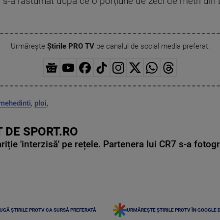
 s-a răsturnat după ce o porțiune de zeci de metri din
Urmărește
Știrile PRO TV
pe canalul de social media preferat:
mehedinti
,
ploi
,
 DE SPORT.RO
ie 'interzisă' pe rețele. Partenera lui CR7 s-a fotog
UGĂ ȘTIRILE PROTV CA SURSĂ PREFERATĂ
URMĂREȘTE ȘTIRILE PROTV ÎN GOOGLE 