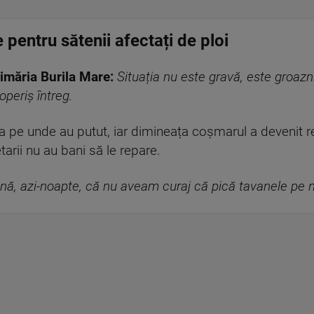
 pentru sătenii afectați de ploi
imăria Burila Mare:
Situația nu este gravă, este groazn
periș întreg.
a pe unde au putut, iar dimineața coșmarul a devenit re
tarii nu au bani să le repare.
nă, azi-noapte, că nu aveam curaj că pică tavanele pe n