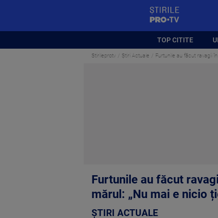
StirilePROTV
TOP CITITE
U
Stirileprotv
Știri Actuale
Furtunile au făcut ravagii în
Furtunile au făcut ravagi
mărul: „Nu mai e nicio ți
ȘTIRI ACTUALE