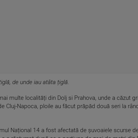
țiglă, de unde iau atâta țiglă.
mai multe localități din Dolj si Prahova, unde a căzut g
de Cluj-Napoca, ploile au făcut prăpăd două seri la rând
rumul Național 14 a fost afectată de șuvoaiele scurse de 