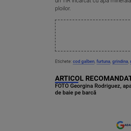
un TIR încărcat cu apă minerală
ploilor.
Etichete:
cod galben
,
furtuna
,
grindina
,
ARTICOL RECOMANDAT
FOTO Georgina Rodriguez, apariț
de baie pe barcă
ADA