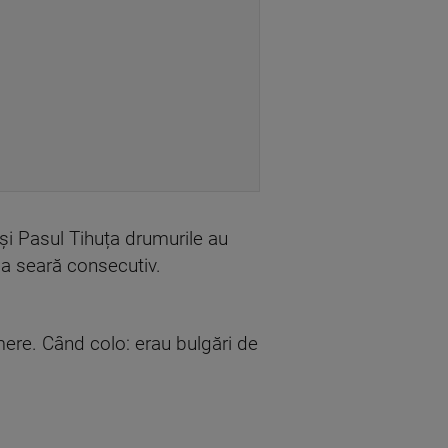
 și Pasul Tihuța drumurile au
oua seară consecutiv.
mere. Când colo: erau bulgări de