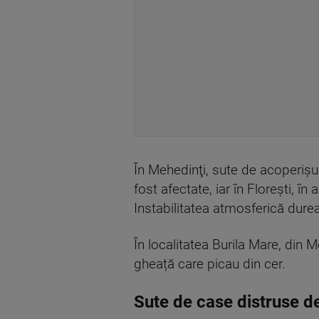
În Mehedinţi, sute de acoperișur
fost afectate, iar în Florești, î
Instabilitatea atmosferică durea
În localitatea Burila Mare, din
gheață care picau din cer.
Sute de case distruse d