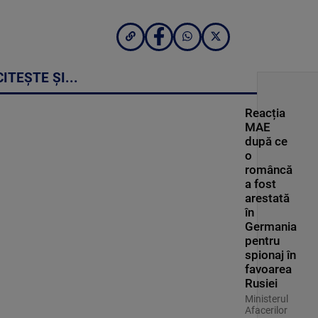
CITEȘTE ȘI...
Reacția
MAE
după ce
o
româncă
a fost
arestată
în
Germania
pentru
spionaj în
favoarea
Rusiei
Ministerul
Afacerilor