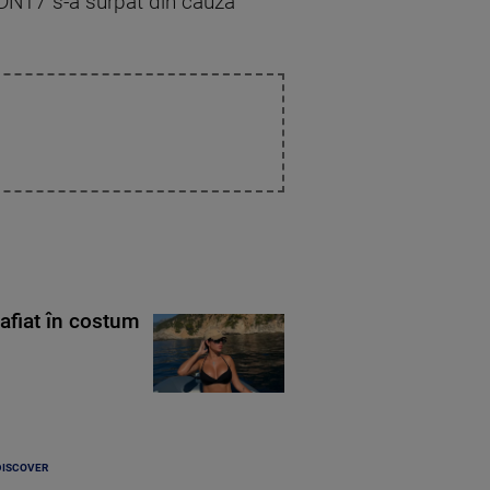
 DN17 s-a surpat din cauza
rafiat în costum
DISCOVER