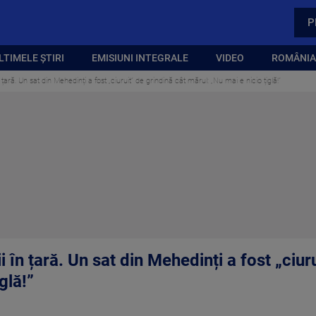
P
LTIMELE ȘTIRI
EMISIUNI INTEGRALE
VIDEO
ROMÂNIA,
 țară. Un sat din Mehedinți a fost „ciuruit” de grindină cât mărul: „Nu mai e nicio țiglă!”
i în țară. Un sat din Mehedinți a fost „ciur
glă!”