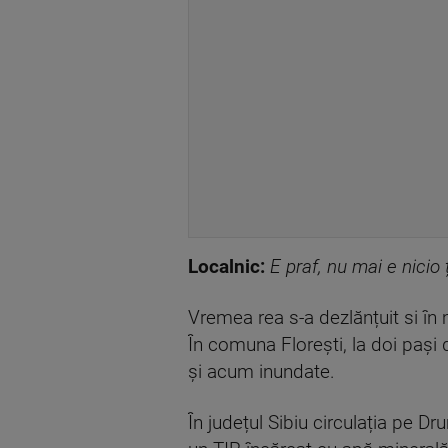
Localnic:
E praf, nu mai e nicio 
Vremea rea s-a dezlănțuit si în 
În comuna Florești, la doi pași 
și acum inundate.
În județul Sibiu circulația pe D