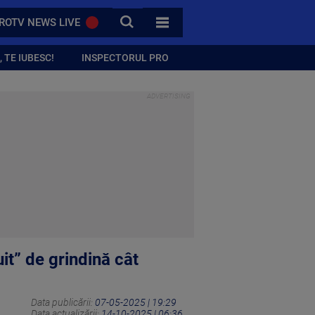
CAUTA
ROTV NEWS LIVE
TOATE CATEGORIILE
 TE IUBESC!
INSPECTORUL PRO
uit” de grindină cât
Data publicării:
07-05-2025 | 19:29
Data actualizării:
14-10-2025 | 06:36