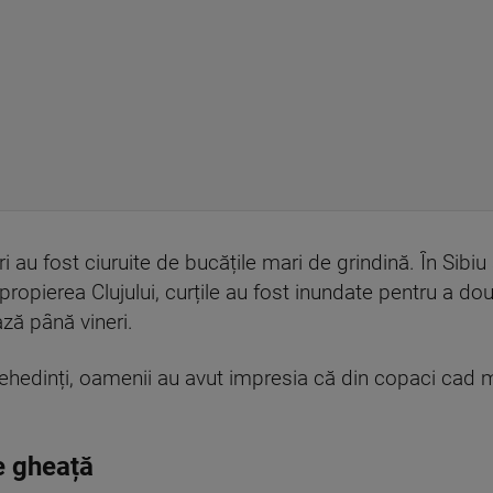
i au fost ciuruite de bucățile mari de grindină. În Sibiu
n apropierea Clujului, curțile au fost inundate pentru a d
ză până vineri.
 Mehedinți, oamenii au avut impresia că din copaci cad 
e gheață