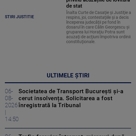
de stat
Înalta Curte de Casaţie şi Justiţie a
STIRI JUSTITIE
respins, joi, contestaţiile şi a decis
începerea judecăţii pe fond în
dosarul în care Călin Georgescu şi
gruparea lui Horaţiu Potra sunt
acuzaţi de acţiuni împotriva ordinii
constituţionale.
ULTIMELE ȘTIRI
06-
Societatea de Transport București și-a
08-
cerut insolvența. Solicitarea a fost
2026
înregistrată la Tribunal
|
14:50