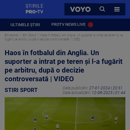
StirilePROTV
CAUTA
VOYO
TOATE 
PROTV NEWS LIVE
ULTIMELE ȘTIRI
Stirileprotv
Stiri Sport
Haos în fotbalul din Anglia. Un suporter a intrat pe teren și l-a
fugărit pe arbitru, după o decizie controversată | VIDEO
Haos în fotbalul din Anglia. Un
suporter a intrat pe teren și l-a fugărit
pe arbitru, după o decizie
controversată | VIDEO
Data publicării:
27-01-2024 | 20:51
STIRI SPORT
Data actualizării:
12-08-2025 | 01:44