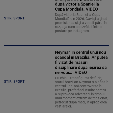
după victoria Spaniei la
Cupa Mondială. VIDEO
După victoria Spaniei la Cupa
STIRI SPORT
Mondială din 2026, Gavi și-a ținut
promisiunea și și-a vopsit părul în
roz, așa cum a dezvăluit într-o
postare pe Instagram.
Neymar, în centrul unui nou
scandal în Brazilia. Ar putea
fi vizat de măsuri
disciplinare după ieșirea sa
nervoasă. VIDEO
Cu chipul transfigurat de furie,
STIRI SPORT
starul brazilian Neymar s-a aflat în
centrul unei noi controverse în
Brazilia, proferând insulte pentru
a-și provoca adversarii în timpul
unui moment extrem de tensionat,
petrecut după meci, în apropierea
vestiarelor.