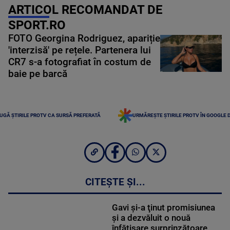
ARTICOL RECOMANDAT DE
SPORT.RO
FOTO Georgina Rodriguez, apariție
'interzisă' pe rețele. Partenera lui
CR7 s-a fotografiat în costum de
baie pe barcă
UGĂ ȘTIRILE PROTV CA SURSĂ PREFERATĂ
URMĂREȘTE ȘTIRILE PROTV ÎN GOOGLE 
CITEȘTE ȘI...
Gavi şi-a ţinut promisiunea
şi a dezvăluit o nouă
înfăţişare surprinzătoare