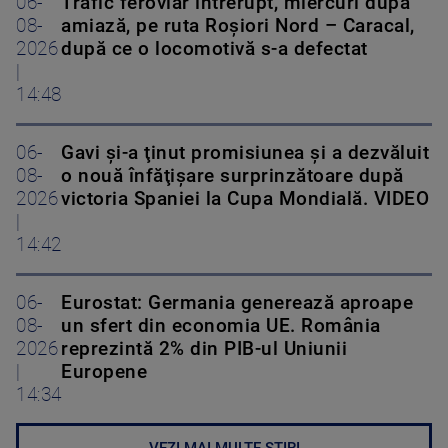
06-
Trafic feroviar întrerupt, miercuri după
08-
amiază, pe ruta Roşiori Nord – Caracal,
2026
după ce o locomotivă s-a defectat
|
14:48
06-
Gavi şi-a ţinut promisiunea şi a dezvăluit
08-
o nouă înfăţişare surprinzătoare după
2026
victoria Spaniei la Cupa Mondială. VIDEO
|
14:42
06-
Eurostat: Germania generează aproape
08-
un sfert din economia UE. România
2026
reprezintă 2% din PIB-ul Uniunii
|
Europene
14:34