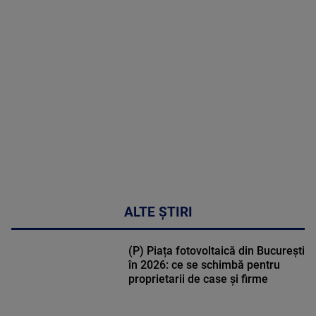
in
cardiologie
MAI
MULTE
DETALII
34:04
ALTE ȘTIRI
(P) Piața fotovoltaică din București
în 2026: ce se schimbă pentru
proprietarii de case și firme