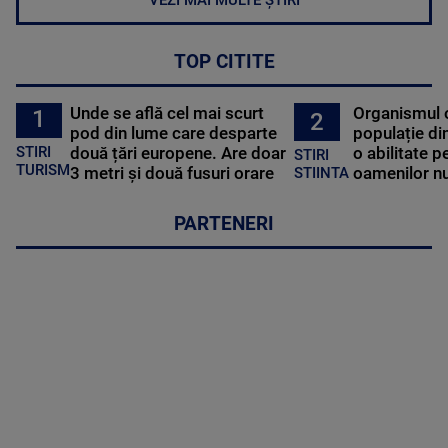
VEZI MAI MULTE ȘTIRI
TOP CITITE
Unde se află cel mai scurt
Organismul 
1
2
pod din lume care desparte
populație di
STIRI
două țări europene. Are doar
o abilitate p
STIRI
TURISM
3 metri și două fusuri orare
oamenilor nu
STIINTA
PARTENERI