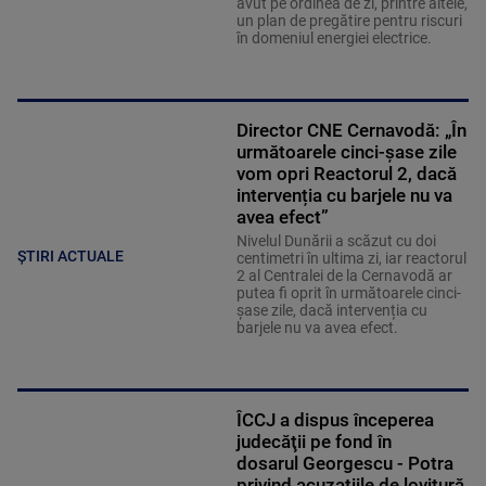
avut pe ordinea de zi, printre altele,
un plan de pregătire pentru riscuri
în domeniul energiei electrice.
Director CNE Cernavodă: „În
următoarele cinci-șase zile
vom opri Reactorul 2, dacă
intervenția cu barjele nu va
avea efect”
Nivelul Dunării a scăzut cu doi
ȘTIRI ACTUALE
centimetri în ultima zi, iar reactorul
2 al Centralei de la Cernavodă ar
putea fi oprit în următoarele cinci-
șase zile, dacă intervenția cu
barjele nu va avea efect.
ÎCCJ a dispus începerea
judecăţii pe fond în
dosarul Georgescu - Potra
privind acuzațiile de lovitură