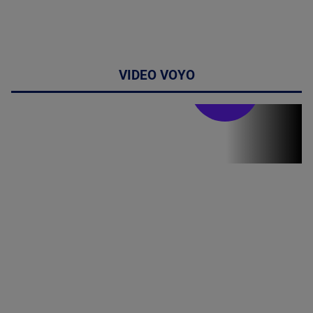
VIDEO VOYO
Doctor de
bine
Doctor de
Grijă | Ediția
16 |
Telemedicina