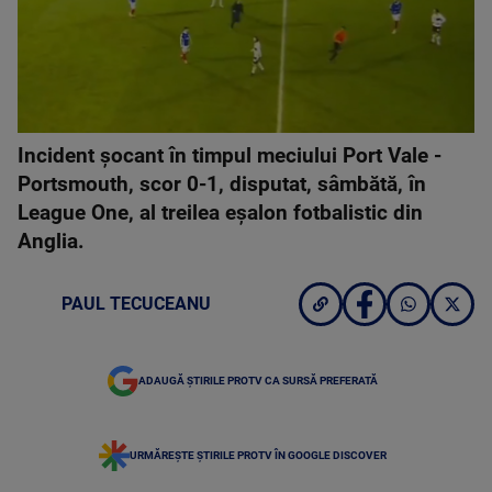
Incident șocant în timpul meciului Port Vale -
Portsmouth, scor 0-1, disputat, sâmbătă, în
League One, al treilea eșalon fotbalistic din
Anglia.
PAUL TECUCEANU
ADAUGĂ ȘTIRILE PROTV CA SURSĂ PREFERATĂ
URMĂREȘTE ȘTIRILE PROTV ÎN GOOGLE DISCOVER