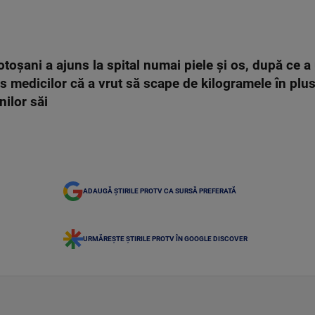
toșani a ajuns la spital numai piele și os, după ce 
s medicilor că a vrut să scape de kilogramele în plus
nilor săi
ADAUGĂ ȘTIRILE PROTV CA SURSĂ PREFERATĂ
URMĂREȘTE ȘTIRILE PROTV ÎN GOOGLE DISCOVER