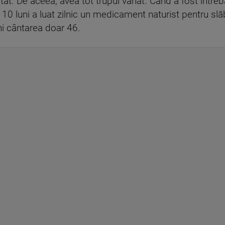
ectat. De aceea, avea tot trupul vânăt. Când a fost într
le 10 luni a luat zilnic un medicament naturist pentru sl
ni cântarea doar 46.