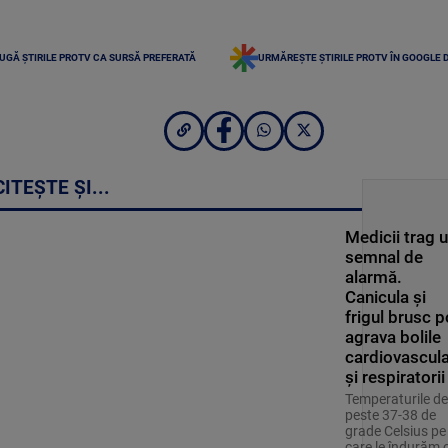
UGĂ ȘTIRILE PROTV CA SURSĂ PREFERATĂ
URMĂREȘTE ȘTIRILE PROTV ÎN GOOGLE 
CITEȘTE ȘI...
Medicii trag 
semnal de
alarmă.
Canicula și
frigul brusc p
agrava bolile
cardiovascul
și respiratorii
Temperaturile de
peste 37-38 de
grade Celsius pe
care le îndurăm 