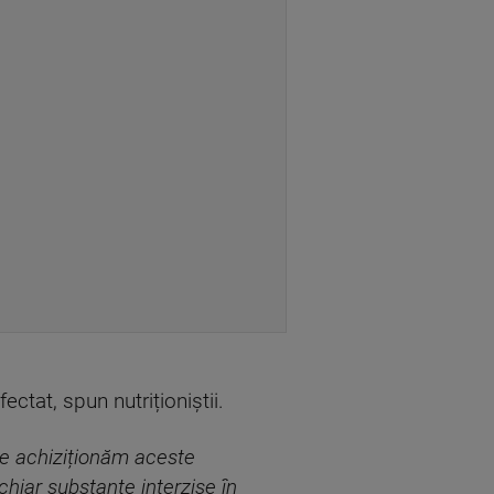
ectat, spun nutriționiștii.
de achiziționăm aceste
chiar substanțe interzise în