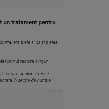
t un tratament pentru
scurtă, era piele și os și pielea
olescentul respiră singur.
ATI pentru analize extinse.
tată în secția de nutriție.”