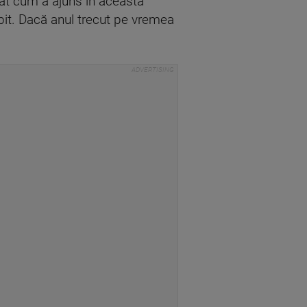
ebat cum a ajuns în această
ăbit. Dacă anul trecut pe vremea