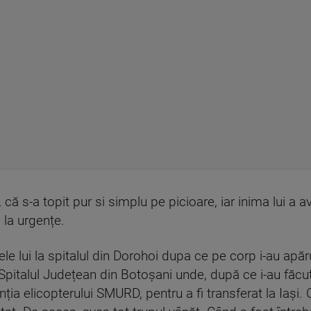
 că s-a topit pur si simplu pe picioare, iar inima lui a a
 la urgențe.
e lui la spitalul din Dorohoi dupa ce pe corp i-au apăr
la Spitalul Județean din Botoșani unde, după ce i-au fă
ția elicopterului SMURD, pentru a fi transferat la Iași. 