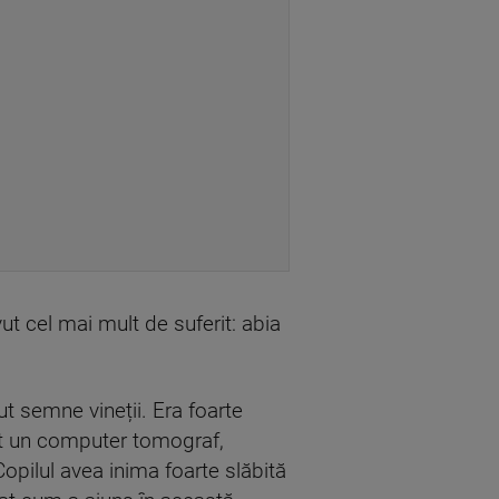
vut cel mai mult de suferit: abia
ut semne vineții. Era foarte
cut un computer tomograf,
Copilul avea inima foarte slăbită