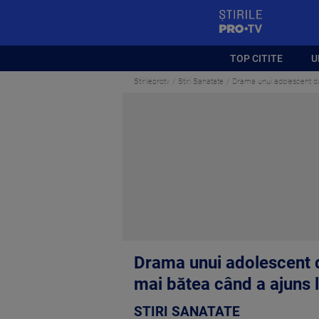
StirilePROTV
TOP CITITE
U
Stirileprotv
Stiri Sanatate
Drama unui adolescent dup
Drama unui adolescent d
mai bătea când a ajuns 
STIRI SANATATE