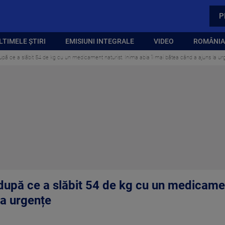
P
LTIMELE ȘTIRI
EMISIUNI INTEGRALE
VIDEO
ROMÂNIA,
ă ce a slăbit 54 de kg cu un medicament naturist. Inima abia îi mai bătea când a ajuns la ur
upă ce a slăbit 54 de kg cu un medicament
la urgențe