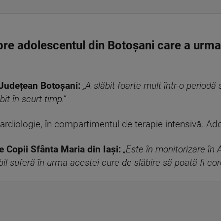
spre adolescentul din Botoșani care a urma
 Județean Botoșani:
„A slăbit foarte mult într-o periodă 
it în scurt timp.”
a cardiologie, în compartimentul de terapie intensivă. Ad
e Copii Sfânta Maria din Iași:
„Este în monitorizare în 
l suferă în urma acestei cure de slăbire să poată fi corec