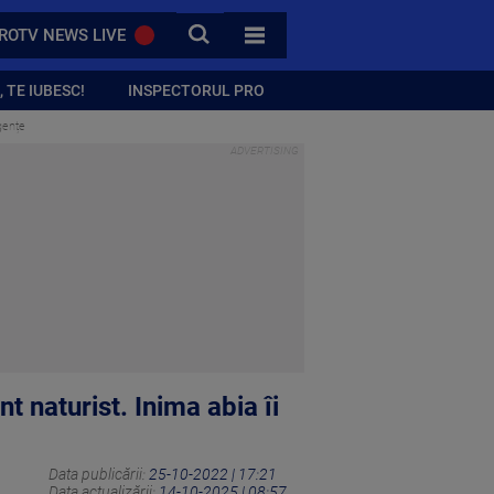
CAUTA
ROTV NEWS LIVE
TOATE CATEGORIILE
 TE IUBESC!
INSPECTORUL PRO
gențe
 naturist. Inima abia îi
Data publicării:
25-10-2022 | 17:21
Data actualizării:
14-10-2025 | 08:57