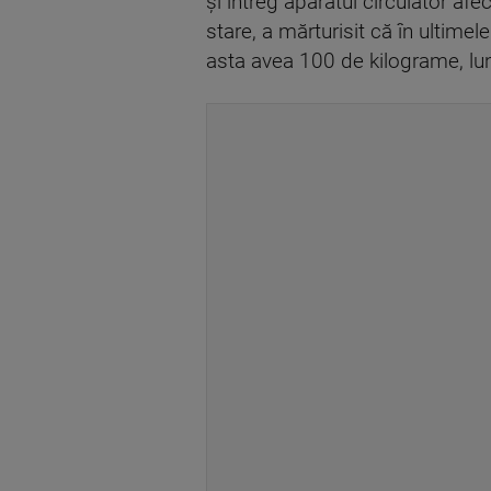
și întreg aparatul circulator af
stare, a mărturisit că în ultime
asta avea 100 de kilograme, lu