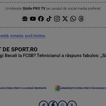
Urmărește
Știrile PRO TV
pe canalul de social media preferat:
raniță
,
romania
,
școli închise
,
 DE SPORT.RO
gi Becali la FCSB? Tehnicianul a răspuns fabulos: „S
UGĂ ȘTIRILE PROTV CA SURSĂ PREFERATĂ
URMĂREȘTE ȘTIRILE PROTV ÎN GOOGLE 