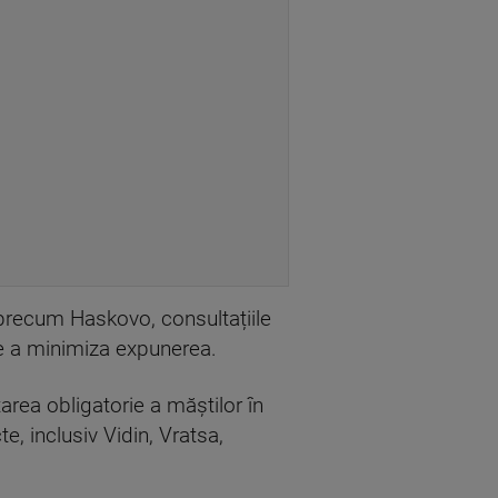
i precum Haskovo, consultațiile
 de a minimiza expunerea.
rea obligatorie a măștilor în
e, inclusiv Vidin, Vratsa,