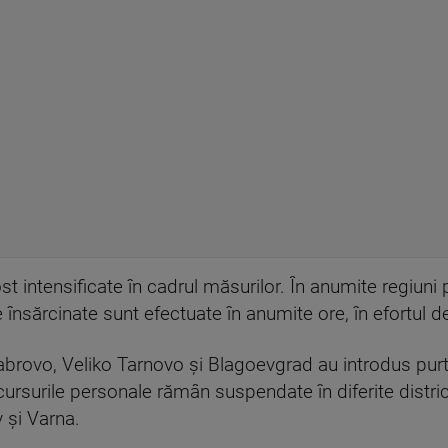
st intensificate în cadrul măsurilor. În anumite regiun
e însărcinate sunt efectuate în anumite ore, în efortul
abrovo, Veliko Tarnovo și Blagoevgrad au introdus purta
 cursurile personale rămân suspendate în diferite district
 și Varna.