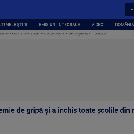
P
LTIMELE ȘTIRI
EMISIUNI INTEGRALE
VIDEO
ROMÂNIA,
ie de gripă și a închis toate școlile din regiuni aflate la granița cu România
mie de gripă și a închis toate școlile din r