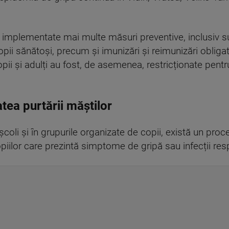
 implementate mai multe măsuri preventive, inclusiv s
i sănătoși, precum și imunizări și reimunizări obligatori
 copii și adulți au fost, de asemenea, restricționate pen
atea purtării măștilor
coli și în grupurile organizate de copii, există un proc
piilor care prezintă simptome de gripă sau infecții resp