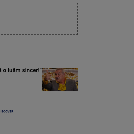
ă o luăm sincer!”
DISCOVER