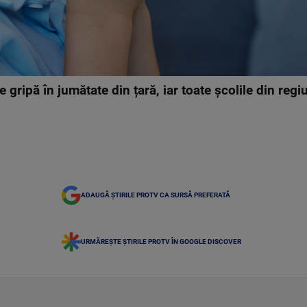
gripă în jumătate din țară, iar toate școlile din regiu
ADAUGĂ ȘTIRILE PROTV CA SURSĂ PREFERATĂ
URMĂREȘTE ȘTIRILE PROTV ÎN GOOGLE DISCOVER