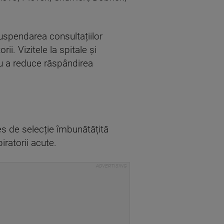
uspendarea consultațiilor
i. Vizitele la spitale și
tru a reduce răspândirea
es de selecție îmbunătățită
iratorii acute.