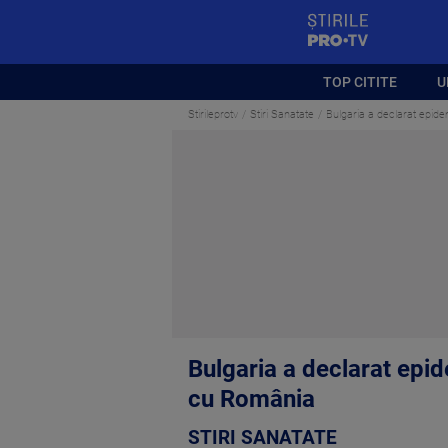
StirilePROTV
TOP CITITE
U
Stirileprotv
Stiri Sanatate
Bulgaria a declarat epidem
Bulgaria a declarat epide
cu România
STIRI SANATATE