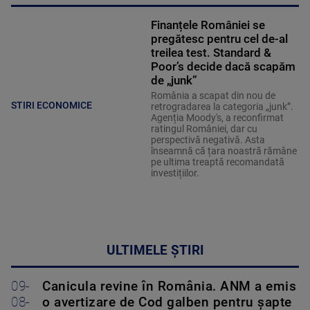
Finanțele României se
pregătesc pentru cel de-al
treilea test. Standard &
Poor’s decide dacă scapăm
de „junk”
România a scapat din nou de
STIRI ECONOMICE
retrogradarea la categoria „junk”.
Agenția Moody's, a reconfirmat
ratingul României, dar cu
perspectivă negativă. Asta
înseamnă că țara noastră rămâne
pe ultima treaptă recomandată
investițiilor.
ULTIMELE ȘTIRI
09-
Canicula revine în România. ANM a emis
08-
o avertizare de Cod galben pentru șapte