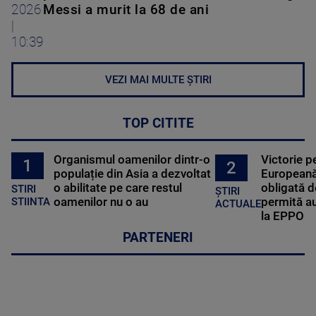
2026
Messi a murit la 68 de ani
|
10:39
VEZI MAI MULTE ȘTIRI
TOP CITITE
Organismul oamenilor dintr-o
Victorie p
1
2
populație din Asia a dezvoltat
Europeană
o abilitate pe care restul
obligată d
STIRI
ȘTIRI
oamenilor nu o au
permită au
STIINTA
ACTUALE
la EPPO
PARTENERI