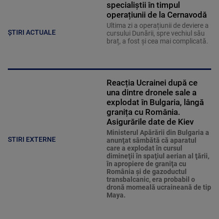
specialiștii în timpul
operațiunii de la Cernavodă
Ultima zi a operațiunii de deviere a
ȘTIRI ACTUALE
cursului Dunării, spre vechiul său
braț, a fost și cea mai complicată.
Reacția Ucrainei după ce
una dintre dronele sale a
explodat în Bulgaria, lângă
granița cu România.
Asigurările date de Kiev
Ministerul Apărării din Bulgaria a
STIRI EXTERNE
anunţat sâmbătă că aparatul
care a explodat în cursul
dimineţii în spaţiul aerian al ţării,
în apropiere de graniţa cu
România şi de gazoductul
transbalcanic, era probabil o
dronă momeală ucraineană de tip
Maya.