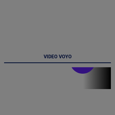
VIDEO VOYO
Stirile PRO TV
Stirile PRO