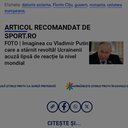
Etichete:
datorie externa
,
Florin Cîțu
,
guvern
,
romania
,
uniunea
europeana
,
ARTICOL RECOMANDAT DE
SPORT.RO
FOTO | Imaginea cu Vladimir Putin
care a stârnit revoltă! Ucrainenii
acuză lipsă de reacție la nivel
mondial
UGĂ ȘTIRILE PROTV CA SURSĂ PREFERATĂ
URMĂREȘTE ȘTIRILE PROTV ÎN GOOGLE 
CITEȘTE ȘI...