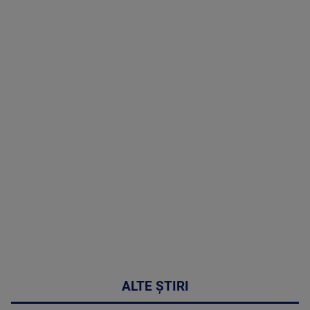
TV # 19.00 -
8 August
2026
MAI
MULTE
DETALII
30:33
ALTE ȘTIRI