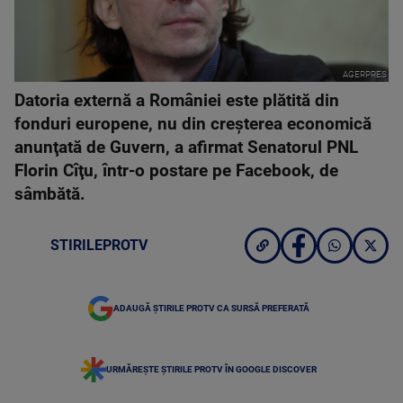
AGERPRES
Datoria externă a României este plătită din
fonduri europene, nu din creşterea economică
anunţată de Guvern, a afirmat Senatorul PNL
Florin Cîţu, într-o postare pe Facebook, de
sâmbătă.
STIRILEPROTV
ADAUGĂ ȘTIRILE PROTV CA SURSĂ PREFERATĂ
URMĂREȘTE ȘTIRILE PROTV ÎN GOOGLE DISCOVER