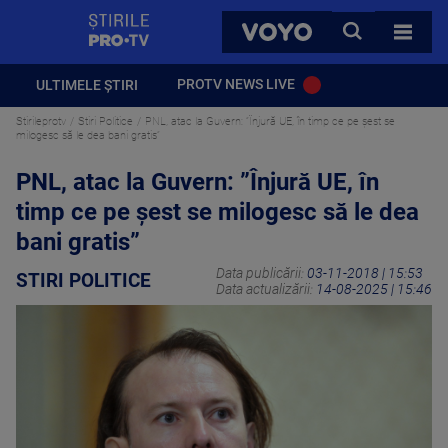
StirilePROTV
CAUTA
VOYO
TOATE 
PROTV NEWS LIVE
ULTIMELE ȘTIRI
Stirileprotv
Stiri Politice
PNL, atac la Guvern: ”Înjură UE, în timp ce pe șest se
milogesc să le dea bani gratis”
PNL, atac la Guvern: ”Înjură UE, în
timp ce pe șest se milogesc să le dea
bani gratis”
Data publicării:
03-11-2018 | 15:53
STIRI POLITICE
Data actualizării:
14-08-2025 | 15:46