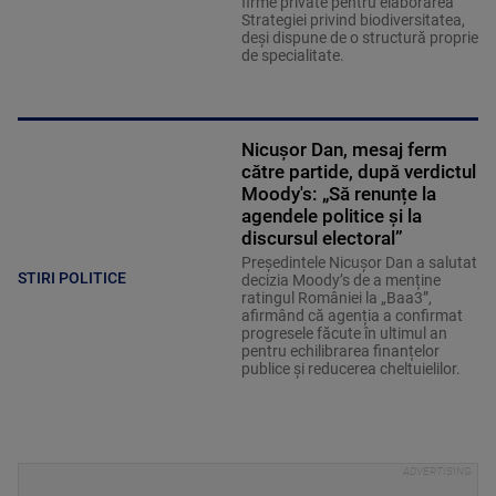
firme private pentru elaborarea
Strategiei privind biodiversitatea,
deși dispune de o structură proprie
de specialitate.
Nicușor Dan, mesaj ferm
către partide, după verdictul
Moody's: „Să renunțe la
agendele politice şi la
discursul electoral”
Președintele Nicușor Dan a salutat
STIRI POLITICE
decizia Moody’s de a menține
ratingul României la „Baa3”,
afirmând că agenția a confirmat
progresele făcute în ultimul an
pentru echilibrarea finanțelor
publice și reducerea cheltuielilor.