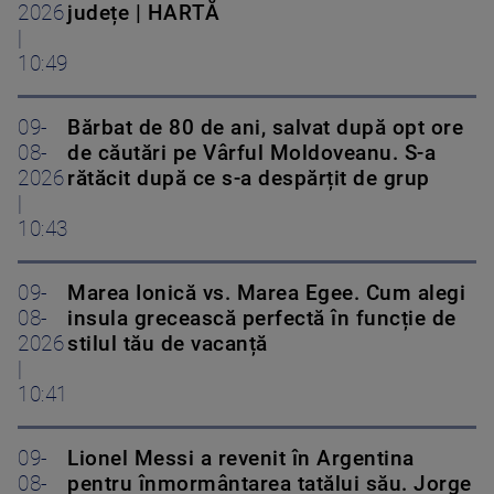
2026
județe | HARTĂ
|
10:49
09-
Bărbat de 80 de ani, salvat după opt ore
08-
de căutări pe Vârful Moldoveanu. S-a
2026
rătăcit după ce s-a despărțit de grup
|
10:43
09-
Marea Ionică vs. Marea Egee. Cum alegi
08-
insula grecească perfectă în funcție de
2026
stilul tău de vacanță
|
10:41
09-
Lionel Messi a revenit în Argentina
08-
pentru înmormântarea tatălui său. Jorge