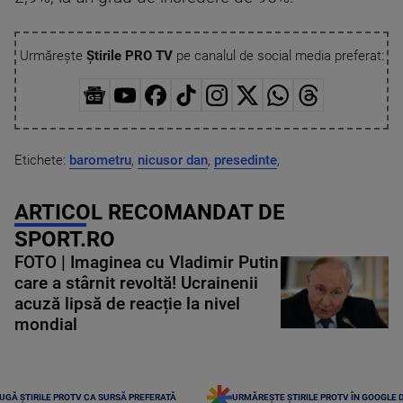
Urmărește
Știrile PRO TV
pe canalul de social media preferat:
Etichete:
barometru
,
nicusor dan
,
presedinte
,
ARTICOL RECOMANDAT DE
SPORT.RO
FOTO | Imaginea cu Vladimir Putin
care a stârnit revoltă! Ucrainenii
acuză lipsă de reacție la nivel
mondial
UGĂ ȘTIRILE PROTV CA SURSĂ PREFERATĂ
URMĂREȘTE ȘTIRILE PROTV ÎN GOOGLE 