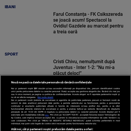
IBANI
Farul Constanța - FK Csikszereda
se joacă acum! Spectacol la
Ovidiu! Gazdele au marcat pentru
a treia oară
SPORT
Cristi Chivu, nemulțumit după
Juventus - Inter 1-2: ”Nu mi-a
plăcut deloc!”
Nouă ne pasă ca datele tale personale să rămână confidențiale
Noi și partenerii noștri
201
stocăm și/sau accesăm informații pe dispozitivul dvs., precum identificatorii cookie
unici pentru prelucrarea datelor cu caracter personal. Puteți accepta sau gestiona alegerile dvs. făcând clic mai jos
sau în orice moment, pe pagina cu politica de confidențialitate. Aceste alegeri vor fi raportate partenerilor noștri și
nu vă vor afecta navigarea.
Mai multe detalii
Noi si partenerii nostri (retelele de socializare si agentiile de publicitate partenere, precum si furnizorii nostri de
SPORT
servicii de date analitice) prelucram date pentru a permite website-ului sa functioneze, pentru a personaliza
continutul si anunturile publicitare afisate in functie de interesele si/sau profilul dvs., pentru a va oferi
functionalitati aferente retelelor de socializare si pentru a analiza traficul pe website. Beneficiati de drepturile
prevazute de art. 15-22 din GDPR in legatura cu prelucrarea datelor cu caracter personal. Aceste drepturi pot fi
exercitate prin modalitatea indicata
aici
. Prin click pe “ACCEPT TOATE”, acceptati folosirea tuturor Tehnologiilor de
tip Cookie, care implica inclusiv acceptul dvs. cu privire la stocarea/accesarea informatiilor de catre Vendor-ii cu
care colaboram. Prin click pe “VREAU SA MODIFIC SETARILE INDIVIDUAL” puteti schimba preferintele in mod
individual, mai putin cele legate de cookie strict necesare pentru functionarea website-ului.
Atât noi, cât și partenerii noștri prelucrăm datele pentru a oferi: