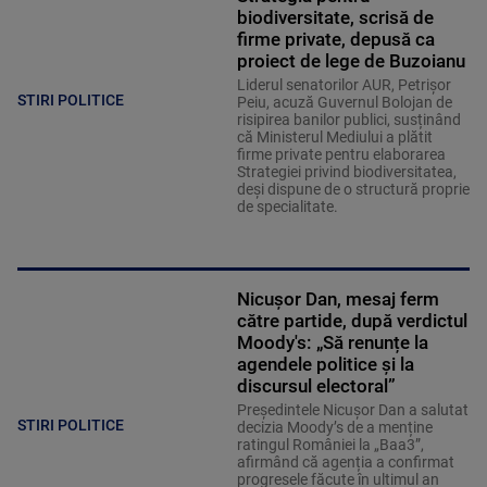
biodiversitate, scrisă de
firme private, depusă ca
proiect de lege de Buzoianu
Liderul senatorilor AUR, Petrișor
STIRI POLITICE
Peiu, acuză Guvernul Bolojan de
risipirea banilor publici, susținând
că Ministerul Mediului a plătit
firme private pentru elaborarea
Strategiei privind biodiversitatea,
deși dispune de o structură proprie
de specialitate.
Nicușor Dan, mesaj ferm
către partide, după verdictul
Moody's: „Să renunțe la
agendele politice şi la
discursul electoral”
Președintele Nicușor Dan a salutat
STIRI POLITICE
decizia Moody’s de a menține
ratingul României la „Baa3”,
afirmând că agenția a confirmat
progresele făcute în ultimul an