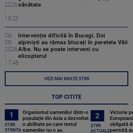
2026
sănătate
|
18:23
08-
Intervenție dificilă în Bucegi. Doi
08-
alpiniști au rămas blocați în peretele Văii
2026
Albe. Nu se poate interveni cu
|
elicopterul
17:48
VEZI MAI MULTE ȘTIRI
TOP CITITE
Organismul oamenilor dintr-o
Victorie p
1
2
populație din Asia a dezvoltat
Europeană
o abilitate pe care restul
obligată d
STIRI
ȘTIRI
oamenilor nu o au
permită au
STIINTA
ACTUALE