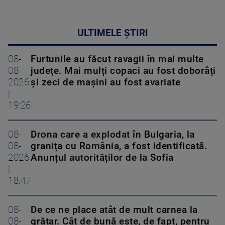
ULTIMELE ȘTIRI
08-
Furtunile au făcut ravagii în mai multe
08-
județe. Mai mulți copaci au fost doborâți
2026
și zeci de mașini au fost avariate
|
19:26
08-
Drona care a explodat în Bulgaria, la
08-
granița cu România, a fost identificată.
2026
Anunțul autorităților de la Sofia
|
18:47
08-
De ce ne place atât de mult carnea la
08-
grătar. Cât de bună este, de fapt, pentru