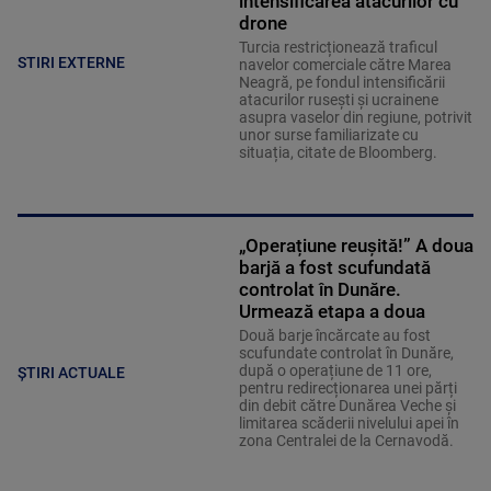
intensificarea atacurilor cu
drone
Turcia restricționează traficul
STIRI EXTERNE
navelor comerciale către Marea
Neagră, pe fondul intensificării
atacurilor rusești și ucrainene
asupra vaselor din regiune, potrivit
unor surse familiarizate cu
situația, citate de Bloomberg.
„Operațiune reușită!” A doua
barjă a fost scufundată
controlat în Dunăre.
Urmează etapa a doua
Două barje încărcate au fost
scufundate controlat în Dunăre,
după o operațiune de 11 ore,
ȘTIRI ACTUALE
pentru redirecționarea unei părți
din debit către Dunărea Veche și
limitarea scăderii nivelului apei în
zona Centralei de la Cernavodă.