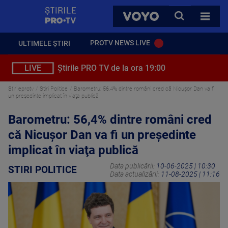
StirilePROTV
CAUTA
VOYO
TOATE 
PROTV NEWS LIVE
ULTIMELE ȘTIRI
LIVE
Știrile PRO TV de la ora 19:00
Stirileprotv
Stiri Politice
Barometru: 56,4% dintre români cred că Nicuşor Dan va fi
un preşedinte implicat în viaţa publică
Barometru: 56,4% dintre români cred
că Nicuşor Dan va fi un preşedinte
implicat în viaţa publică
Data publicării:
10-06-2025 | 10:30
STIRI POLITICE
Data actualizării:
11-08-2025 | 11:16