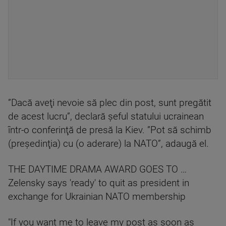
”Dacă aveţi nevoie să plec din post, sunt pregătit
de acest lucru”, declară şeful statului ucrainean
într-o conferinţă de presă la Kiev. ”Pot să schimb
(preşedinţia) cu (o aderare) la NATO”, adaugă el.
THE DAYTIME DRAMA AWARD GOES TO …
Zelensky says 'ready' to quit as president in
exchange for Ukrainian NATO membership
"If you want me to leave my post as soon as