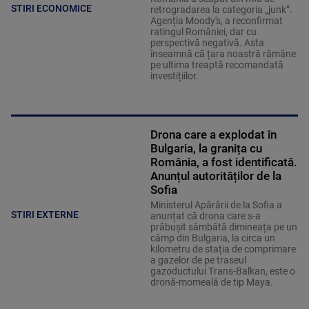
STIRI ECONOMICE
retrogradarea la categoria „junk”.
Agenția Moody's, a reconfirmat
ratingul României, dar cu
perspectivă negativă. Asta
înseamnă că țara noastră rămâne
pe ultima treaptă recomandată
investițiilor.
Drona care a explodat în
Bulgaria, la granița cu
România, a fost identificată.
Anunțul autorităților de la
Sofia
Ministerul Apărării de la Sofia a
STIRI EXTERNE
anunțat că drona care s-a
prăbușit sâmbătă dimineața pe un
câmp din Bulgaria, la circa un
kilometru de stația de comprimare
a gazelor de pe traseul
gazoductului Trans-Balkan, este o
dronă-momeală de tip Maya.