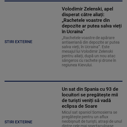
Volodimir Zelenski, apel
disperat către aliați:
„Rachetele voastre din
depozite ar putea salva vieți
în Ucraina”
„Rachetele voastre de apărare
STIRI EXTERNE
antiaeriană din depozite ar putea
salva vieți, în Ucraina”. Este
mesajul lui Volodimir Zelenski
pentru aliați, după un nou atac
sângeros cu rachete și drone în
regiunea Kievului.
Un sat din Spania cu 93 de
locuitori se pregătește mii
de turiști veniți să vadă
eclipsa de Soare
Micul sat spaniol Somosierra se
pregătește pentru un aflux
neobișnuit de turiști, atrași de unul
STIRI EXTERNE
dintre cele mai spectaculoase