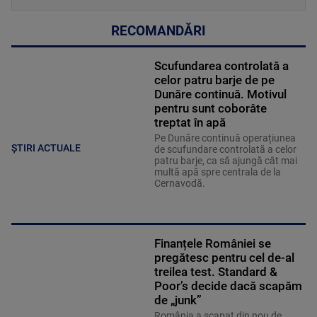
RECOMANDĂRI
Scufundarea controlată a
celor patru barje de pe
Dunăre continuă. Motivul
pentru sunt coborâte
treptat în apă
Pe Dunăre continuă operațiunea
ȘTIRI ACTUALE
de scufundare controlată a celor
patru barje, ca să ajungă cât mai
multă apă spre centrala de la
Cernavodă.
Finanțele României se
pregătesc pentru cel de-al
treilea test. Standard &
Poor’s decide dacă scapăm
de „junk”
România a scapat din nou de