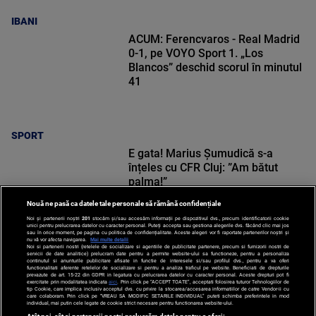
IBANI
ACUM: Ferencvaros - Real Madrid
0-1, pe VOYO Sport 1. „Los
Blancos” deschid scorul în minutul
41
SPORT
E gata! Marius Șumudică s-a
înțeles cu CFR Cluj: ”Am bătut
palma!”
Nouă ne pasă ca datele tale personale să rămână confidențiale
Noi și partenerii noștri
201
stocăm și/sau accesăm informații pe dispozitivul dvs., precum identificatorii cookie
unici pentru prelucrarea datelor cu caracter personal. Puteți accepta sau gestiona alegerile dvs. făcând clic mai jos
sau în orice moment, pe pagina cu politica de confidențialitate. Aceste alegeri vor fi raportate partenerilor noștri și
nu vă vor afecta navigarea.
Mai multe detalii
Noi si partenerii nostri (retelele de socializare si agentiile de publicitate partenere, precum si furnizorii nostri de
SPORT
servicii de date analitice) prelucram date pentru a permite website-ului sa functioneze, pentru a personaliza
continutul si anunturile publicitare afisate in functie de interesele si/sau profilul dvs., pentru a va oferi
functionalitati aferente retelelor de socializare si pentru a analiza traficul pe website. Beneficiati de drepturile
prevazute de art. 15-22 din GDPR in legatura cu prelucrarea datelor cu caracter personal. Aceste drepturi pot fi
exercitate prin modalitatea indicata
aici
. Prin click pe “ACCEPT TOATE”, acceptati folosirea tuturor Tehnologiilor de
tip Cookie, care implica inclusiv acceptul dvs. cu privire la stocarea/accesarea informatiilor de catre Vendor-ii cu
care colaboram. Prin click pe “VREAU SA MODIFIC SETARILE INDIVIDUAL” puteti schimba preferintele in mod
individual, mai putin cele legate de cookie strict necesare pentru functionarea website-ului.