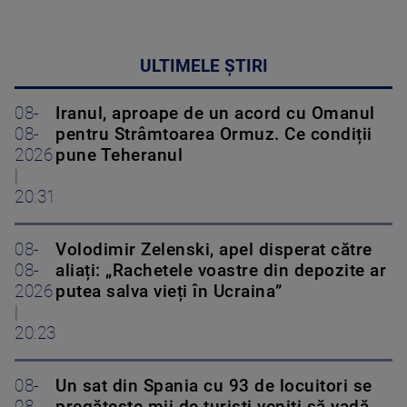
ULTIMELE ȘTIRI
08-
Iranul, aproape de un acord cu Omanul
08-
pentru Strâmtoarea Ormuz. Ce condiții
2026
pune Teheranul
|
20:31
08-
Volodimir Zelenski, apel disperat către
08-
aliați: „Rachetele voastre din depozite ar
2026
putea salva vieți în Ucraina”
|
20:23
08-
Un sat din Spania cu 93 de locuitori se