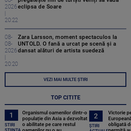
08-
pregătește mii de turiști veniți să vadă
2026
eclipsa de Soare
|
20:22
08-
Zara Larsson, moment spectaculos la
08-
UNTOLD. O fană a urcat pe scenă și a
2026
dansat alături de artista suedeză
|
20:20
VEZI MAI MULTE ȘTIRI
TOP CITITE
Organismul oamenilor dintr-o
Victorie p
1
2
populație din Asia a dezvoltat
Europeană
o abilitate pe care restul
obligată d
STIRI
ȘTIRI
oamenilor nu o au
permită au
STIINTA
ACTUALE