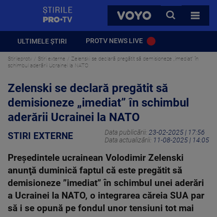
StirilePROTV
CAUTA
VOYO
TOATE 
PROTV NEWS LIVE
ULTIMELE ȘTIRI
Stirileprotv
Stiri externe
Zelenski se declară pregătit să demisioneze „imediat” în
schimbul aderării Ucrainei la NATO
Zelenski se declară pregătit să
demisioneze „imediat” în schimbul
aderării Ucrainei la NATO
Data publicării:
23-02-2025 | 17:56
STIRI EXTERNE
Data actualizării:
11-08-2025 | 14:05
Preşedintele ucrainean Volodimir Zelenski
anunţă duminică faptul că este pregătit să
demisioneze ”imediat” în schimbul unei aderări
a Ucrainei la NATO, o integrarea căreia SUA par
să i se opună pe fondul unor tensiuni tot mai