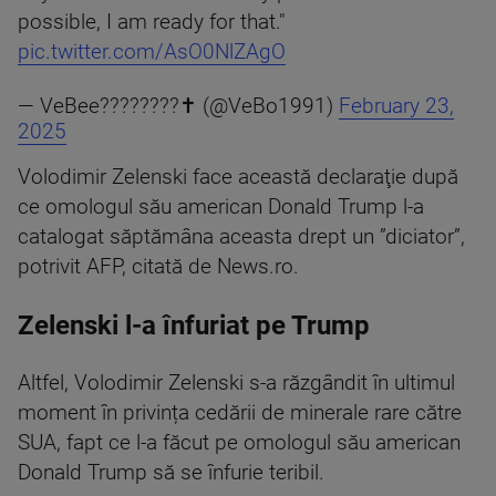
possible, I am ready for that."
pic.twitter.com/AsO0NlZAgO
— VeBee????????✝️ (@VeBo1991)
February 23,
2025
Volodimir Zelenski face această declaraţie după
ce omologul său american Donald Trump l-a
catalogat săptămâna aceasta drept un ”diciator”,
potrivit AFP, citată de News.ro.
Zelenski l-a înfuriat pe Trump
Altfel, Volodimir Zelenski s-a răzgândit în ultimul
moment în privința cedării de minerale rare către
SUA, fapt ce l-a făcut pe omologul său american
Donald Trump să se înfurie teribil.