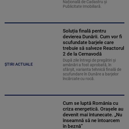
Națională de Cadastru și
Publicitate Imobiliară.
Soluția finală pentru
devierea Dunării. Cum vor fi
scufundate barjele care
trebuie să salveze Reactorul
2 de la Cernavodă
După zile întregi de pregătiri și
ȘTIRI ACTUALE
amânări a fost aprobată, în
sfârșit, varianta tehnică finală de
scufundare în Dunăre a barjelor
încărcate cu rocă.
Cum se luptă România cu
criza energetică. Orașele au
devenit mai întunecate. „Nu
înseamnă să ne întoarcem
în beznă”