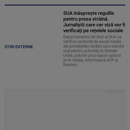
SUA înăsprește regulile
pentru presa străină.
Jurnaliștii care cer viză vor fi
verificați pe rețelele sociale
Departamentul de Stat al SUA va
verifica conturile de social media
ale jurnaliştilor străini care solicită
STIRI EXTERNE
vize pentru activităţi în Statele
Unite, potrivit unui raport apărut
joi în media, informează AFP şi
Reuters.