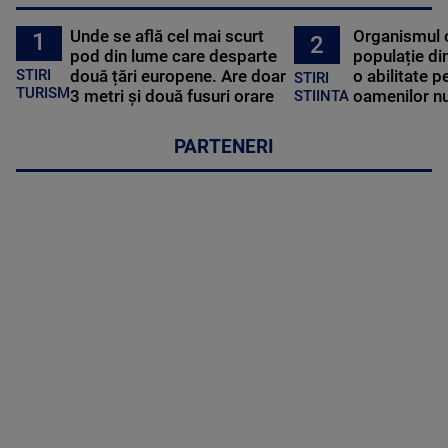
Unde se află cel mai scurt
Organismul 
1
2
pod din lume care desparte
populație di
STIRI
două țări europene. Are doar
o abilitate p
STIRI
TURISM
3 metri și două fusuri orare
oamenilor nu
STIINTA
PARTENERI