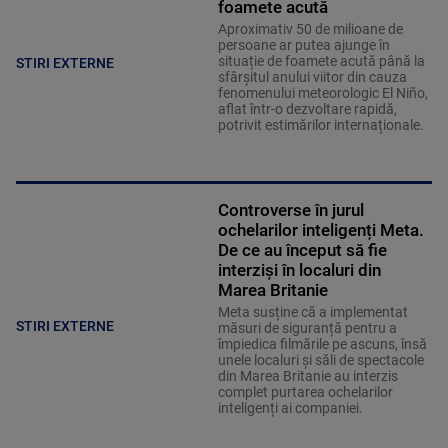
foamete acută
Aproximativ 50 de milioane de
persoane ar putea ajunge în
situație de foamete acută până la
STIRI EXTERNE
sfârșitul anului viitor din cauza
fenomenului meteorologic El Niño,
aflat într-o dezvoltare rapidă,
potrivit estimărilor internaționale.
Controverse în jurul
ochelarilor inteligenți Meta.
De ce au început să fie
interziși în localuri din
Marea Britanie
Meta susține că a implementat
STIRI EXTERNE
măsuri de siguranță pentru a
împiedica filmările pe ascuns, însă
unele localuri și săli de spectacole
din Marea Britanie au interzis
complet purtarea ochelarilor
inteligenți ai companiei.