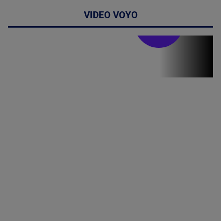
VIDEO VOYO
Stirile PRO TV
Stirile PRO
TV # 19.00 -
06 August
2026
MAI
MULTE
DETALII