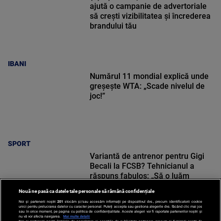
ajută o campanie de advertoriale
să crești vizibilitatea și încrederea
brandului tău
IBANI
Numărul 11 mondial explică unde
greșește WTA: „Scade nivelul de
joc!”
SPORT
Variantă de antrenor pentru Gigi
Becali la FCSB? Tehnicianul a
răspuns fabulos: „Să o luăm
sincer!”
Nouă ne pasă ca datele tale personale să rămână confidențiale
Noi și partenerii noștri
201
stocăm și/sau accesăm informații pe dispozitivul dvs., precum identificatorii cookie
unici pentru prelucrarea datelor cu caracter personal. Puteți accepta sau gestiona alegerile dvs. făcând clic mai jos
sau în orice moment, pe pagina cu politica de confidențialitate. Aceste alegeri vor fi raportate partenerilor noștri și
nu vă vor afecta navigarea.
Mai multe detalii