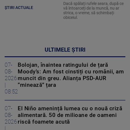
Dacă spălați rufele seara, după ce
ȘTIRI ACTUALE
vă întoarceți de la muncă, nu ar
strica, o vreme, să schimbați
obiceiul.
ULTIMELE ȘTIRI
07-
Bolojan, înaintea ratingului de țară
08-
Moody’s: Am fost cinstiți cu românii, am
2026
muncit din greu. Alianța PSD-AUR
|
”minează” țara
08:52
07-
El Niño amenință lumea cu o nouă criză
08-
alimentară. 50 de milioane de oameni
2026
riscă foamete acută
|