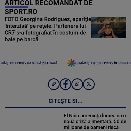
ARTICOL RECOMANDAT DE
SPORT.RO
FOTO Georgina Rodriguez, apariție
'interzisă' pe rețele. Partenera lui
CR7 s-a fotografiat în costum de
baie pe barcă
UGĂ ȘTIRILE PROTV CA SURSĂ PREFERATĂ
URMĂREȘTE ȘTIRILE PROTV ÎN GOOGLE 
CITEȘTE ȘI...
El Niño amenință lumea cu o
nouă criză alimentară. 50 de
milioane de oameni riscă