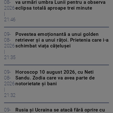
08-
va urmări umbra Lunii pentru a observa
2026
eclipsa totală aproape trei minute
|
21:46
09-
Povestea emoționantă a unui golden
08-
retriever și a unui rățoi. Prietenia care i-a
2026
schimbat viața cățelușei
|
21:35
09-
Horoscop 10 august 2026, cu Neti
08-
Sandu. Zodia care va avea parte de
2026
notorietate și bani
|
21:32
09-
Rusia și Ucraina se atacă fără oprire cu