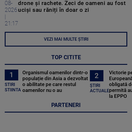
08-
drone și rachete. Zeci de oameni au fost
2026
uciși sau răniți în doar o zi
|
21:17
VEZI MAI MULTE ȘTIRI
TOP CITITE
Organismul oamenilor dintr-o
Victorie p
1
2
populație din Asia a dezvoltat
Europeană
o abilitate pe care restul
obligată d
STIRI
ȘTIRI
oamenilor nu o au
permită au
STIINTA
ACTUALE
la EPPO
PARTENERI