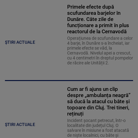
Primele efecte după
scufundarea barjelor în
Dunăre. Câte zile de
funcționare a primit în plus
reactorul de la Cernavodă
Operațiunea de scufundare a celor
ȘTIRI ACTUALE
4 barje, în Dunăre s-a încheiat, iar
primele efecte se văd, la
Cernavodă. Nivelul apei a crescut,
cu 4 centimetri în dreptul pompelor
de răcire ale Unității 2.
Cum ar fi ajuns un clip
despre „ambulanța neagră”
să ducă la atacul cu bâte și
topoare din Cluj. Trei tineri,
reținuți
Incident șocant petrecut, într-o
ȘTIRI ACTUALE
localitate din județul Cluj. O
salvare în misiune a fost atacată
de niște localnici, cu bâte și