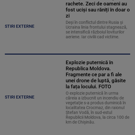
rachete. Zeci de oameni au
fost uciși sau răniți în doar o
zi
Deși în conflictul dintre Rusia și
STIRI EXTERNE
Ucraina linia frontului stagnează,
se intensifică războiul loviturilor
aeriene. Iar civilii cad victime.
Explozie puternică în
Republica Moldova.
Fragmente ce par a fi ale
unei drone de luptă, găsite
la fața locului. FOTO
O explozie puternică în urma
STIRI EXTERNE
căreia a izbucnit un incendiu de
vegetaţie s-a produs duminică în
localitatea Crocmaz, din raionul
Ştefan Vodă, în sud-estul
Republicii Moldova, la circa 100 de
km de Chişinău.