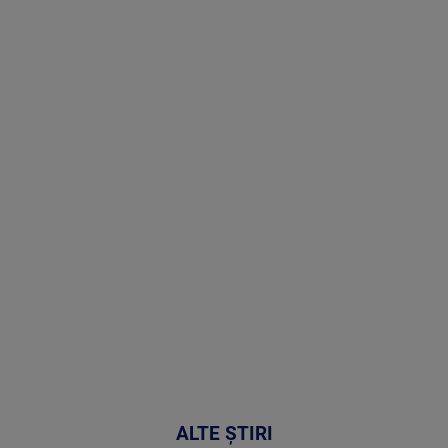
Stirile PRO
TV # 19.00 -
09 August
2026
MAI
MULTE
DETALII
31:15
ALTE ȘTIRI