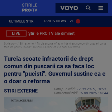
StirilePROTV
CAUTA
VOYO
TOATE 
PROTV NEWS LIVE
ULTIMELE ȘTIRI
LIVE
Știrile PRO TV ale dimineții
Stirileprotv
Stiri externe
Turcia scoate infractorii de drept comun din puscarii ca sa
faca loc pentru "pucisti". Guvernul sustine ca e o doar o reforma
Turcia scoate infractorii de drept
comun din puscarii ca sa faca loc
pentru "pucisti". Guvernul sustine ca e
o doar o reforma
Data publicării:
17-08-2016 | 10:50
STIRI EXTERNE
Data actualizării:
15-08-2025 | 13:44