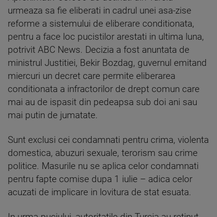
urmeaza sa fie eliberati in cadrul unei asa-zise
reforme a sistemului de eliberare conditionata,
pentru a face loc pucistilor arestati in ultima luna,
potrivit ABC News. Decizia a fost anuntata de
ministrul Justitiei, Bekir Bozdag, guvernul emitand
miercuri un decret care permite eliberarea
conditionata a infractorilor de drept comun care
mai au de ispasit din pedeapsa sub doi ani sau
mai putin de jumatate.
Sunt exclusi cei condamnati pentru crima, violenta
domestica, abuzuri sexuale, terorism sau crime
politice. Masurile nu se aplica celor condamnati
pentru fapte comise dupa 1 iulie – adica celor
acuzati de implicare in lovitura de stat esuata.
In urma puciului, autoritatile din Turcia au retinut