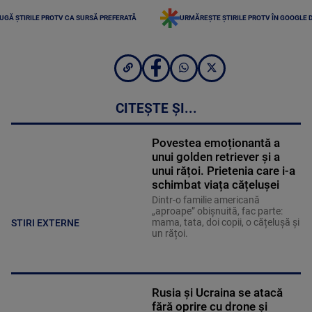
UGĂ ȘTIRILE PROTV CA SURSĂ PREFERATĂ
URMĂREȘTE ȘTIRILE PROTV ÎN GOOGLE 
CITEȘTE ȘI...
Povestea emoționantă a
unui golden retriever și a
unui rățoi. Prietenia care i-a
schimbat viața cățelușei
Dintr-o familie americană
„aproape” obișnuită, fac parte:
mama, tata, doi copii, o cățelușă și
STIRI EXTERNE
un rățoi.
Rusia și Ucraina se atacă
fără oprire cu drone și